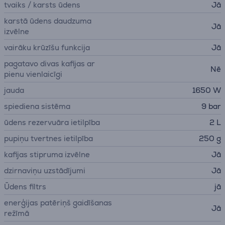
tvaiks / karsts ūdens
Jā
karstā ūdens daudzuma
Jā
izvēlne
vairāku krūzīšu funkcija
Jā
pagatavo divas kafijas ar
Nē
pienu vienlaicīgi
jauda
1650 W
spiediena sistēma
9 bar
ūdens rezervuāra ietilpība
2 L
pupiņu tvertnes ietilpība
250 g
kafijas stipruma izvēlne
Jā
dzirnaviņu uzstādījumi
Jā
Ūdens filtrs
jā
enerģijas patēriņš gaidīšanas
Jā
režīmā