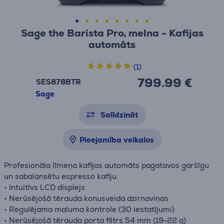
Sage the Barista Pro, melna - Kafijas
automāts
(1)
799.99 €
SES878BTR
Sage
Salīdzināt
Pieejamība veikalos
Profesionāla līmeņa kafijas automāts pagatavos garšīgu
un sabalansētu espresso kafiju.
• Intuitīvs LCD displejs
• Nerūsējošā tērauda konusveida dzirnaviņas
• Regulējama maluma kontrole (30 iestatījumi)
• Nerūsējošā tērauda porta filtrs 54 mm (19-22 g)