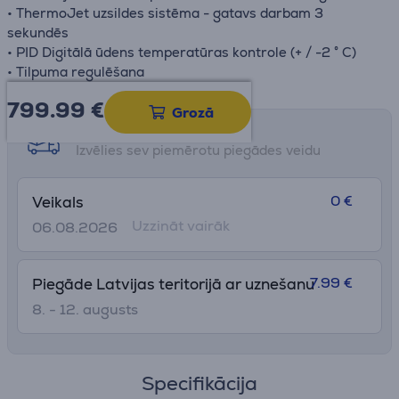
• ThermoJet uzsildes sistēma - gatavs darbam 3
sekundēs
• PID Digitālā ūdens temperatūras kontrole (+ / -2 ° C)
• Tilpuma regulēšana
799.99
€
Grozā
Saņemšanas iespējas
Izvēlies sev piemērotu piegādes veidu
0 €
Veikals
Uzzināt vairāk
06.08.2026
7.99 €
Piegāde Latvijas teritorijā ar uznešanu
8. - 12. augusts
Specifikācija