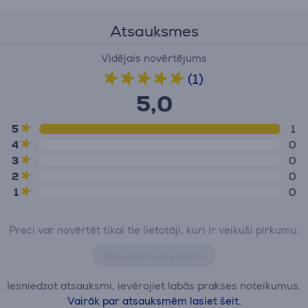
Atsauksmes
Vidējais novērtējums
(1)
5,0
5
1
4
0
3
0
2
0
1
0
Preci var novērtēt tikai tie lietotāji, kuri ir veikuši pirkumu.
Pievienot atsauksmi
Iesniedzot atsauksmi, ievērojiet labās prakses noteikumus.
Vairāk par atsauksmēm lasiet šeit.