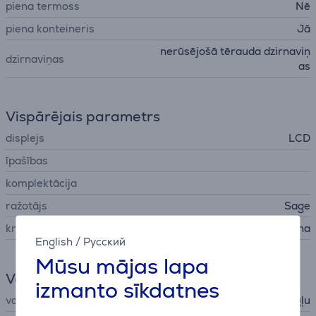
piena termoss
Nē
piena konteineris
Jā
nerūsējošā tērauda dzirnaviņ
dzirnaviņas
as
Vispārējais parametrs
displejs
LCD
īpašības
komplektācija
ražotājs
Sage
krāsa
melna
English
/
Русский
Mūsu mājas lapa
Valoda
izmanto sīkdatnes
valodas
Angļu