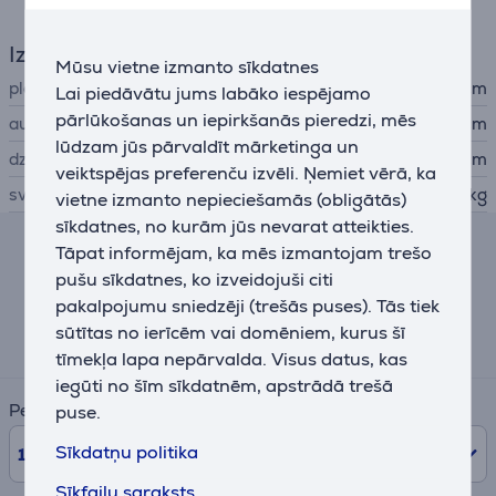
Izmēri
Mūsu vietne izmanto sīkdatnes
platums
33 cm
Lai piedāvātu jums labāko iespējamo
pārlūkošanas un iepirkšanās pieredzi, mēs
augstums
38 cm
lūdzam jūs pārvaldīt mārketinga un
dziļums
32 cm
veiktspējas preferenču izvēli. Ņemiet vērā, ka
svars
9,1 kg
vietne izmanto nepieciešamās (obligātās)
sīkdatnes, no kurām jūs nevarat atteikties.
Tāpat informējam, ka mēs izmantojam trešo
Līzinga un nomas kalkulators
pušu sīkdatnes, ko izveidojuši citi
pakalpojumu sniedzēji (trešās puses). Tās tiek
Aptuvens ikmēneša maksājums
sūtītas no ierīcēm vai domēniem, kurus šī
85 €
tīmekļa lapa nepārvalda. Visus datus, kas
iegūti no šīm sīkdatnēm, apstrādā trešā
Periods
puse.
Sīkdatņu politika
10
mēn.
Sīkfailu saraksts