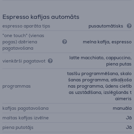
Espresso kafijas automāts
espresso aparāta tips
pusautomātisks
"one touch" (vienas
pogas) dzēriena
melna kafija, espresso
pagatavošana
latte macchiato, cappuccino,
vienkārši pagatavot
piena putas
tasīšu programmēšana, skalo
šanas programma, atkaļķoša
programmas
nas programma, ūdens cietīb
as uzstādīšana, izslēgšanās t
aimeris
kafijas pagatavošana
manuāla
maltas kafijas izvēlne
Jā
piena putotājs
Jā