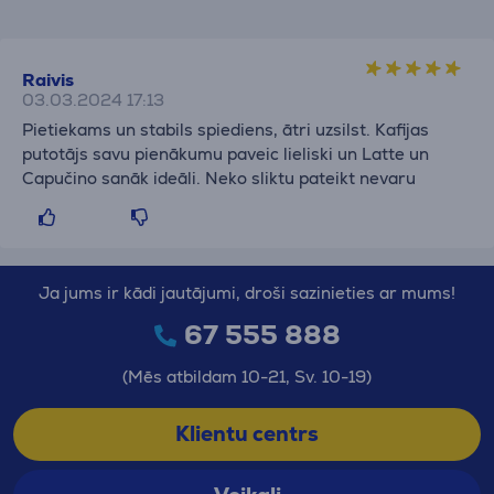
Raivis
03.03.2024 17:13
Pietiekams un stabils spiediens, ātri uzsilst. Kafijas
putotājs savu pienākumu paveic lieliski un Latte un
Capučino sanāk ideāli. Neko sliktu pateikt nevaru
Ja jums ir kādi jautājumi, droši sazinieties ar mums!
67 555 888
(Mēs atbildam 10-21, Sv. 10-19)
Klientu centrs