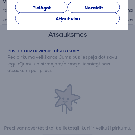
Vispārējais parametrs
Pielāgot
Noraidīt
ražotājs
Hama
Atļaut visu
krāsa
melna, pelēka
Atsauksmes
Pašlaik nav nevienas atsauksmes.
Pēc pirkuma veikšanas Jums būs iespēja dot savu
ieguldījumu un pirmajam/pirmajai iesniegt savu
atsauksmi par preci.
Preci var novērtēt tikai tie lietotāji, kuri ir veikuši pirkumu.