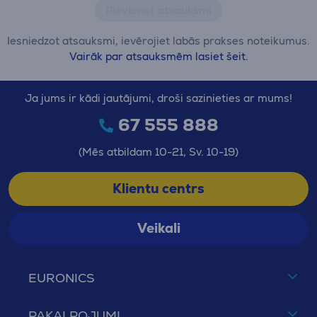
Pievienot atsauksmi
Iesniedzot atsauksmi, ievērojiet labās prakses noteikumus.
Vairāk par atsauksmēm lasiet šeit.
Ja jums ir kādi jautājumi, droši sazinieties ar mums!
67 555 888
(Mēs atbildam 10-21, Sv. 10-19)
Klientu centrs
Veikali
EURONICS
PAKALPOJUMI