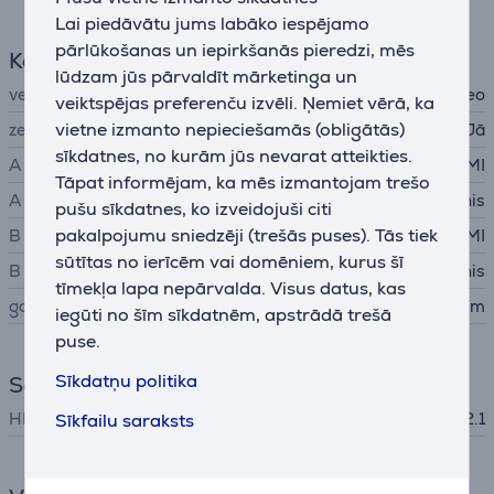
Lai piedāvātu jums labāko iespējamo
pārlūkošanas un iepirkšanās pieredzi, mēs
Kabelis
lūdzam jūs pārvaldīt mārketinga un
veids
audio, video
veiktspējas preferenču izvēli. Ņemiet vērā, ka
vietne izmanto nepieciešamās (obligātās)
zeltīts kontakts
Jā
sīkdatnes, no kurām jūs nevarat atteikties.
A kontakts
HDMI
Tāpat informējam, ka mēs izmantojam trešo
A veida savienojums
spraudnis
pušu sīkdatnes, ko izveidojuši citi
pakalpojumu sniedzēji (trešās puses). Tās tiek
B kontakts
HDMI
sūtītas no ierīcēm vai domēniem, kurus šī
B veida savienojums
spraudnis
tīmekļa lapa nepārvalda. Visus datus, kas
garums
5 m
iegūti no šīm sīkdatnēm, apstrādā trešā
puse.
Sīkdatņu politika
Savienojums
HDMI standarts
Sīkfailu saraksts
HDMI 2.1