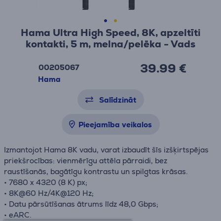
Hama Ultra High Speed, 8K, apzeltīti
kontakti, 5 m, melna/pelēka - Vads
39.99 €
00205067
Hama
Salīdzināt
Pieejamība veikalos
Izmantojot Hama 8K vadu, varat izbaudīt šīs izšķirtspējas
priekšrocības: vienmērīgu attēla pārraidi, bez
raustīšanās, bagātīgu kontrastu un spilgtas krāsas.
• 7680 x 4320 (8 K) px;
• 8K@60 Hz/4K@120 Hz;
• Datu pārsūtīšanas ātrums līdz 48,0 Gbps;
• eARC.