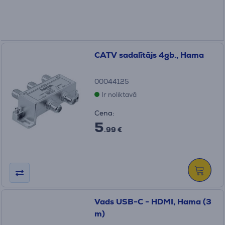
CATV sadalītājs 4gb., Hama
00044125
Ir noliktavā
Cena:
5
.99 €
Vads USB-C - HDMI, Hama (3
m)