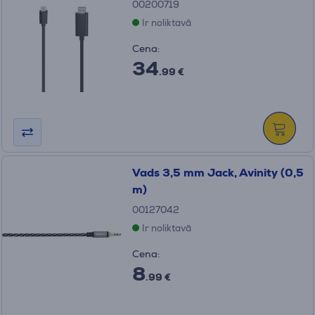
00200719
Ir noliktavā
Cena:
34
.99 €
Vads 3,5 mm Jack, Avinity (0,5
m)
00127042
Ir noliktavā
Cena:
8
.99 €