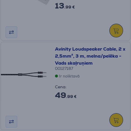
13
.99 €
Avinity Loudspeaker Cable, 2 x
2,5mm², 3 m, melna/pelēka -
Vads skaļruņiem
00127187
Ir noliktavā
Cena:
49
.99 €