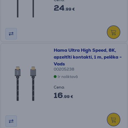
24
.99 €
Hama Ultra High Speed, 8K,
apzeltīti kontakti, 1 m, pelēka -
Vads
00205238
Ir noliktavā
Cena:
16
.99 €