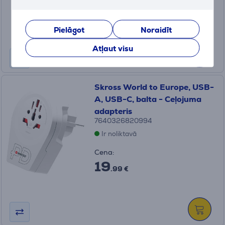
10
.99 €
Pielāgot
Noraidīt
Atļaut visu
Skross World to Europe, USB-
A, USB-C, balta - Ceļojuma
adapteris
7640326820994
Ir noliktavā
Cena:
19
.99 €