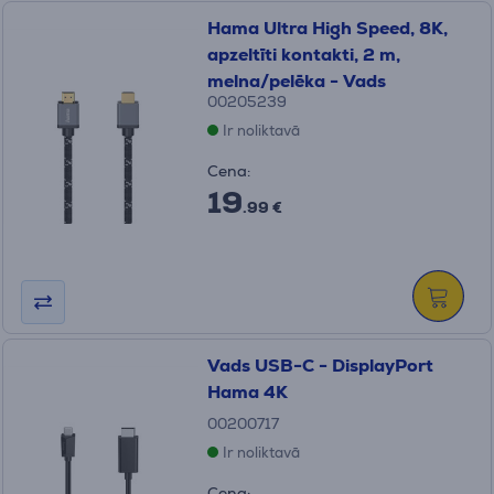
Hama Ultra High Speed, 8K,
apzeltīti kontakti, 2 m,
melna/pelēka - Vads
00205239
Ir noliktavā
Cena:
19
.99 €
Vads USB-C - DisplayPort
Hama 4K
00200717
Ir noliktavā
Cena: