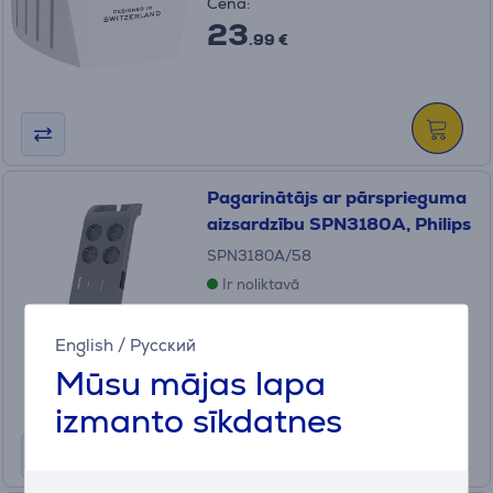
Cena:
23
.99 €
Pagarinātājs ar pārsprieguma
aizsardzību SPN3180A, Philips
SPN3180A/58
Ir noliktavā
Cena:
English
/
Русский
39
.99 €
Mūsu mājas lapa
izmanto sīkdatnes