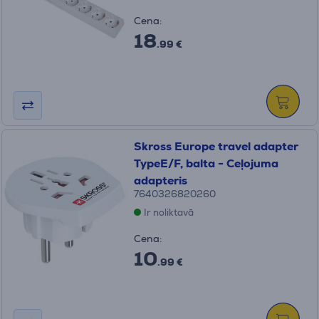
Cena:
18
.99 €
Skross Europe travel adapter
TypeE/F, balta - Ceļojuma
adapteris
7640326820260
Ir noliktavā
Cena:
10
.99 €