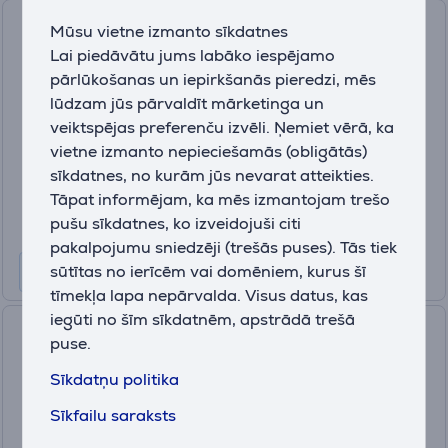
Skross Combo World to
Mūsu vietne izmanto sīkdatnes
Australia / China, balta -
Lai piedāvātu jums labāko iespējamo
Adapteris
pārlūkošanas un iepirkšanās pieredzi, mēs
7640166320104
lūdzam jūs pārvaldīt mārketinga un
Ir noliktavā
veiktspējas preferenču izvēli. Ņemiet vērā, ka
vietne izmanto nepieciešamās (obligātās)
Cena:
19
sīkdatnes, no kurām jūs nevarat atteikties.
.99 €
Tāpat informējam, ka mēs izmantojam trešo
pušu sīkdatnes, ko izveidojuši citi
pakalpojumu sniedzēji (trešās puses). Tās tiek
sūtītas no ierīcēm vai domēniem, kurus šī
tīmekļa lapa nepārvalda. Visus datus, kas
iegūti no šīm sīkdatnēm, apstrādā trešā
Skross Europe to USA, balta -
puse.
Adapteris
Sīkdatņu politika
SKR/1.500203C-E
Ir noliktavā
Sīkfailu saraksts
Cena: