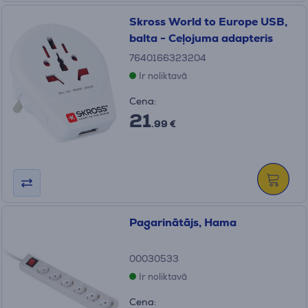
Skross World to Europe USB,
balta - Ceļojuma adapteris
7640166323204
Ir noliktavā
Cena:
21
.99 €
Pagarinātājs, Hama
00030533
Ir noliktavā
Cena: