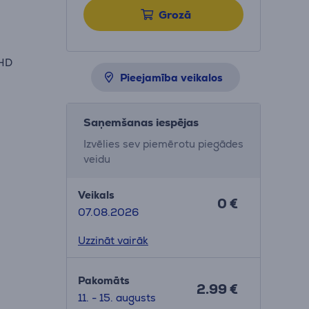
Grozā
 HD
Pieejamība veikalos
Saņemšanas iespējas
Izvēlies sev piemērotu piegādes
veidu
Veikals
0 €
07.08.2026
Uzzināt vairāk
Pakomāts
2.99 €
11. - 15. augusts