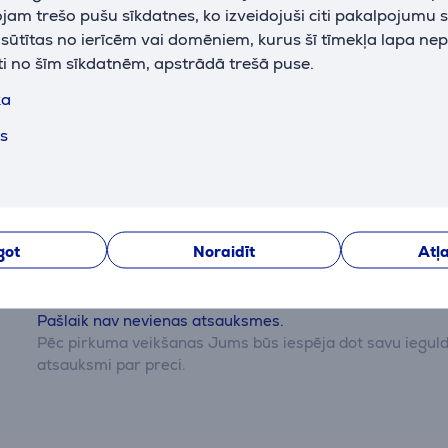
krāsa
melna
am trešo pušu sīkdatnes, ko izveidojuši citi pakalpojumu s
k sūtītas no ierīcēm vai domēniem, kurus šī tīmekļa lapa ne
ti no šīm sīkdatnēm, apstrādā trešā puse.
ka
ts
Atsauksmes
got
Noraidīt
Atļa
Pašlaik nav nevienas atsauksmes.
Pēc pirkuma veikšanas Jums būs iespēja dot savu iegul
atsauksmi par preci.