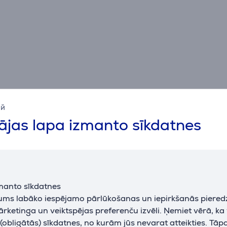
ий
Specifikācija
jas lapa izmanto sīkdatnes
Savienojums
HDMI standarts
HDMI 1.4
manto sīkdatnes
jums labāko iespējamo pārlūkošanas un iepirkšanās piered
Vispārējais parametrs
ārketinga un veiktspējas preferenču izvēli. Ņemiet vērā, ka
ražotājs
Hama
obligātās) sīkdatnes, no kurām jūs nevarat atteikties. Tāp