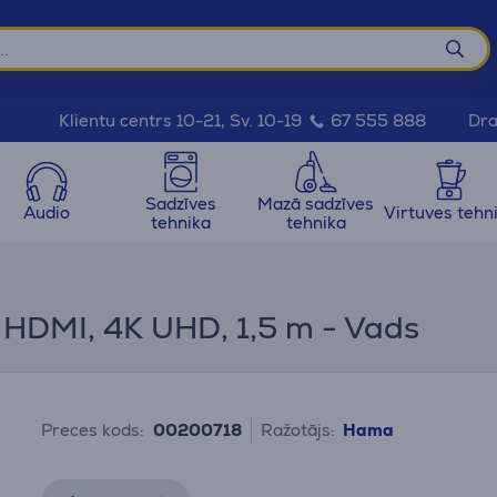
Dra
Klientu centrs 10-21, Sv. 10-19
67 555 888
Sadzīves
Mazā sadzīves
Audio
Virtuves tehn
tehnika
tehnika
HDMI, 4K UHD, 1,5 m - Vads
Preces kods:
00200718
Ražotājs:
Hama