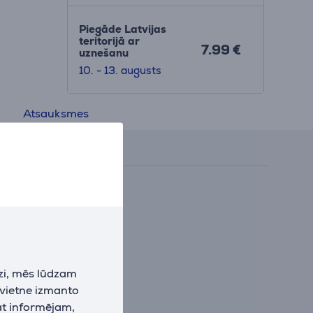
Piegāde Latvijas
teritorijā ar
7.99 €
uznešanu
10. - 13. augusts
Atsauksmes
zi, mēs lūdzam
 vietne izmanto
at informējam,