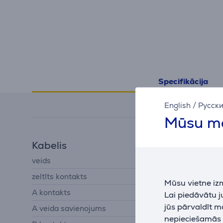
Specifikācija
English
/
Русск
Mūsu mā
Kabelis
veids
IT, video
zeltīts kontakts
Nē
Mūsu vietne iz
A kontakts
USB-C
Lai piedāvātu 
jūs pārvaldīt m
A veida savienojums
spraudnis
nepieciešamās (