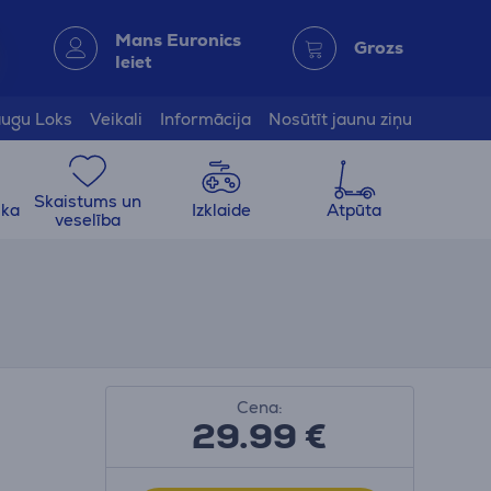
Mans Euronics
Grozs
Ieiet
ugu Loks
Veikali
Informācija
Nosūtīt jaunu ziņu
Skaistums un
ika
Izklaide
Atpūta
veselība
Cena:
29.99
€