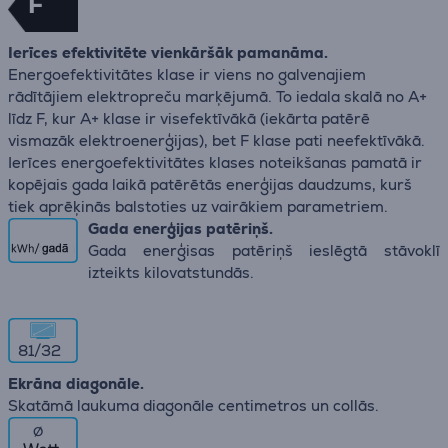
F
Ierīces efektivitēte vienkāršāk pamanāma.
Energoefektivitātes klase ir viens no galvenajiem
rādītājiem elektropreču marķējumā. To iedala skalā no A+
līdz F, kur A+ klase ir visefektīvākā (iekārta patērē
vismazāk elektroenerģijas), bet F klase pati neefektīvākā.
Ierīces energoefektivitātes klases noteikšanas pamatā ir
kopējais gada laikā patērētās enerģijas daudzums, kurš
tiek aprēķinās balstoties uz vairākiem parametriem.
Gada enerģijas patēriņš.
Gada enerģisas patēriņš ieslēgtā stāvoklī
izteikts kilovatstundās.
81/32
Ekrāna diagonāle.
Skatāmā laukuma diagonāle centimetros un collās.
∅