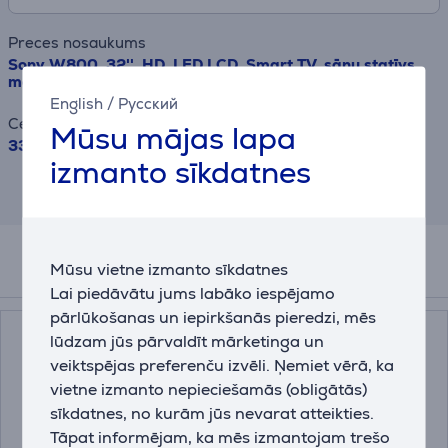
Preces nosaukums
Sony W800, 32'', HD, LED LCD, Smart TV, sānu statīvs,
melna - Televizors
English
/
Русский
Cena
Mūsu mājas lapa
339.99 €
izmanto sīkdatnes
Rezultāts ir informatīvs un veikts,
balstoties uz aptuvenu aprēķinu.
Mūsu vietne izmanto sīkdatnes
Papildus aksesuāri
Lai piedāvātu jums labāko iespējamo
pārlūkošanas un iepirkšanās pieredzi, mēs
lūdzam jūs pārvaldīt mārketinga un
veiktspējas preferenču izvēli. Ņemiet vērā, ka
vietne izmanto nepieciešamās (obligātās)
sīkdatnes, no kurām jūs nevarat atteikties.
Tāpat informējam, ka mēs izmantojam trešo