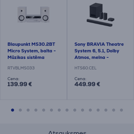
Blaupunkt MS30.2BT
Sony BRAVIA Theatre
Micro System, balta -
System 6, 5.1, Dolby
Mūzikas sistēma
Atmos, melna -
Soundbar mājas
RTVBLMS033
HTS60.CEL
kinozāle
Cena:
Cena:
139.99 €
449.99 €
Atsauksmes