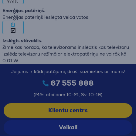
Enerģijas patēriņš.
Enerģijas patēriņš ieslēgtā veidā vatos.
Izslēgts stāvoklis.
Zīmē kas norāda, ka televizorams ir slēdzis kas televizoru
izslēdz televizoru režīmā ar elektropatēriņu ne vairāk kā
0.01 W.
Ja jums ir kādi jautājumi, droši sazinieties ar mums!
67 555 888
(Mēs atbildam 10-21, Sv. 10-19)
Klientu centrs
Veikali