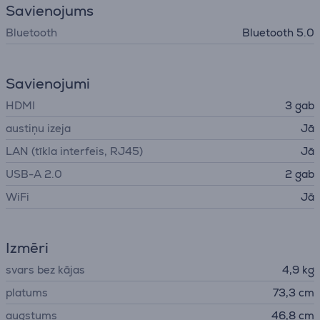
Savienojums
Bluetooth
Bluetooth 5.0
Savienojumi
HDMI
3 gab
austiņu izeja
Jā
LAN (tīkla interfeis, RJ45)
Jā
USB-A 2.0
2 gab
WiFi
Jā
Izmēri
svars bez kājas
4,9 kg
platums
73,3 cm
augstums
46,8 cm