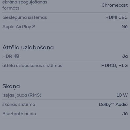
ekrāna spoguļošanas
Chromecast
formāts
pieslēguma sistēmas
HDMI CEC
Apple AirPlay 2
Nē
Attēla uzlabošana
HDR
Jā
attēla uzlabošanas sistēmas
HDR10, HLG
Skaņa
Izejas jauda (RMS)
10 W
skaņas sistēma
Dolby™ Audio
Bluetooth audio
Jā