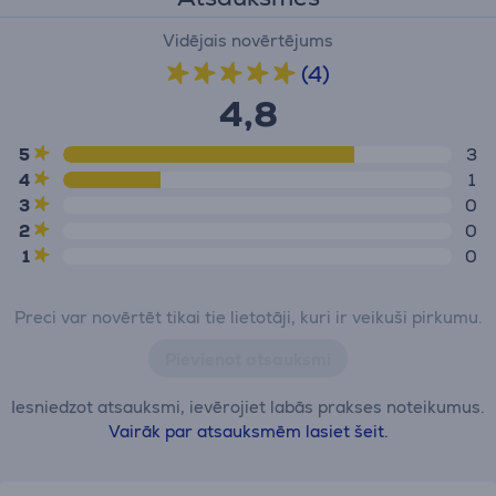
Vidējais novērtējums
(4)
4,8
5
3
4
1
3
0
2
0
1
0
Preci var novērtēt tikai tie lietotāji, kuri ir veikuši pirkumu.
Pievienot atsauksmi
Iesniedzot atsauksmi, ievērojiet labās prakses noteikumus.
Vairāk par atsauksmēm lasiet šeit.