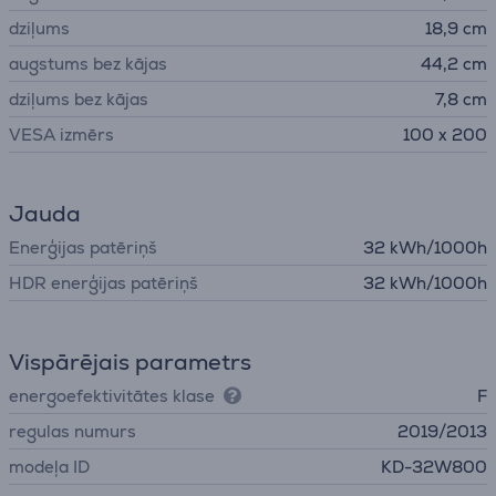
dziļums
18,9 cm
augstums bez kājas
44,2 cm
dziļums bez kājas
7,8 cm
VESA izmērs
100 x 200
Jauda
Enerģijas patēriņš
32 kWh/1000h
HDR enerģijas patēriņš
32 kWh/1000h
Vispārējais parametrs
energoefektivitātes klase
F
regulas numurs
2019/2013
modeļa ID
KD-32W800