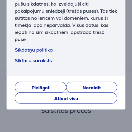
pušu sīkdatnes, ko izveidojuši citi
pakalpojumu sniedzēji (trešās puses). Tās tiek
Ekrāna tīrīšanas
Vogel's Comfort Tilt,
sūtītas no ierīcēm vai domēniem, kurus šī
komplekts
32- 65", maksimālais
tīmekļa lapa nepārvalda. Visus datus, kas
svars 25 kg, melna -
iegūti no šīm sīkdatnēm, apstrādā trešā
Sienas stiprinājums
puse.
510005
TVM3413
televizoriem
Sīkdatņu politika
Cena:
Cena:
6.99 €
59.99 €
Sīkfailu saraksts
Pielāgot
Noraidīt
Atļaut visu
Saistītās preces