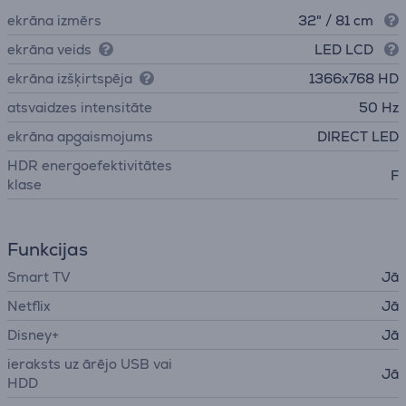
ekrāna izmērs
32" / 81 cm
ekrāna veids
LED LCD
ekrāna izšķirtspēja
1366x768 HD
atsvaidzes intensitāte
50 Hz
ekrāna apgaismojums
DIRECT LED
HDR energoefektivitātes
F
klase
Funkcijas
Smart TV
Jā
Netflix
Jā
Disney+
Jā
ieraksts uz ārējo USB vai
Jā
HDD