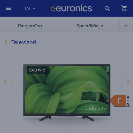
LV
Pieejamība
Specifikācija
Televizori
A
F
F
G