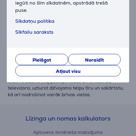
JALG televizora statīvu ir vienkārši montēt, un to var
iegūti no šīm sīkdatnēm, apstrādā trešā
viegli uzstādīt divi cilvēki, nodrošinot ātru un
puse.
vienkāršu uzstādīšanu.
Sīkdatņu politika
Sīkfailu saraksts
Minimālistisks skandināvu dizains
Iedvesmojoties no skandināvu minimālisma dizaina,
JALG TV statīvs piedāvā unikālu un stilīgu izskatu, kas
uzlabo jebkuru dzīves telpu.
Pielāgot
Noraidīt
Atļaut visu
Vietu taupošs un organizēts
Statīva dizains ļauj paslēpt vadus un ierīces aiz
televizora, uzturot dzīvojamo telpu tīru un sakārtotu,
kā arī nodrošinot vairāk brīvas vietas.
Līzinga un nomas kalkulators
Aptuvens ikmēneša maksājums