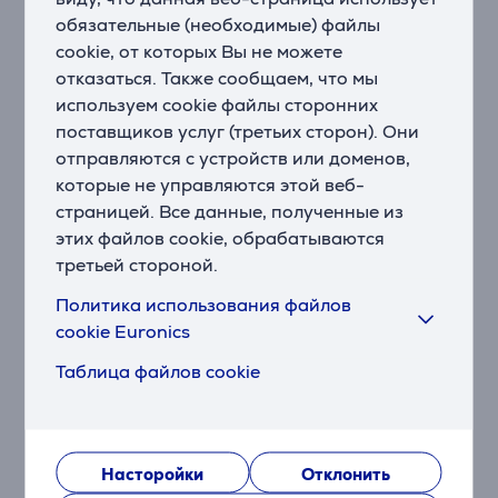
большинством телевизоров размером от 42'' до 55'',
обязательные (необходимые) файлы
делая установку и использование простыми и
cookie, от которых Вы не можете
удобными.
отказаться. Также сообщаем, что мы
используем cookie файлы сторонних
Ручная работа и устойчивость
поставщиков услуг (третьих сторон). Они
Эта подставка изготовлена вручную из
отправляются с устройств или доменов,
сертифицированной экологичной древесины,
которые не управляются этой веб-
предлагая не только выдающийся дизайн, но и
страницей. Все данные, полученные из
заботу об экологии.
этих файлов cookie, обрабатываются
Легкая установка
третьей стороной.
Подставка JALG просто собирается и может быть
Политика использования файлов
легко установлена двумя людьми, обеспечивая
cookie Euronics
быструю и удобную настройку.
Таблица файлов cookie
Минималистичный скандинавский дизайн
Подставка JALG вдохновлена минималистичным
скандинавским дизайном, предлагая уникальный и
стильный внешний вид, который украсит любое
Насторойки
Отклонить
жилое пространство.