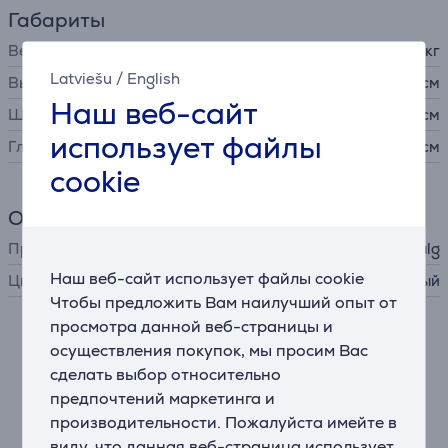
Габариты
Вес
7 кг
Latviešu
/
English
Высота
54,5 см
Наш веб-сайт
Ширина
105,3 см
использует файлы
Глубина
25 см
cookie
Общий параметр
Производитель
Jalg
Наш веб-сайт использует файлы cookie
Цвет
черный
Чтобы предложить Вам наилучший опыт от
просмотра данной веб-страницы и
Описание
осуществления покупок, мы просим Вас
сделать выбор относительно
предпочтений маркетинга и
Совместимость с большинством телевизоров
Подставка JALG совместима с креплениями VESA,
производительности. Пожалуйста имейте в
что обеспечивает легкую совместимость с
виду, что данная веб-страница использует