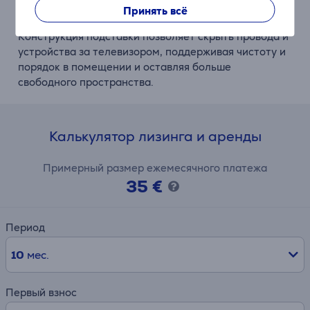
Принять всё
Экономия места и порядок
Конструкция подставки позволяет скрыть провода и
устройства за телевизором, поддерживая чистоту и
порядок в помещении и оставляя больше
свободного пространства.
Калькулятор лизинга и аренды
Примерный размер ежемесячного платежа
35 €
Период
10
мес.
Первый взнос