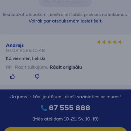
Pievienot atsauksmi
Iesniedzot atsauksmi, ievērojiet labās prakses noteikumus.
Vairāk par atsauksmēm lasiet šeit.
Andrejs
07.02.2026 10:48
Kā vienmēr, lieliski
Rādīt tulkojumu
Rādīt oriģinālu
Ja jums ir kādi jautājumi, droši sazinieties ar mums!
67 555 888
(Mēs atbildam 10-21, Sv. 10-19)