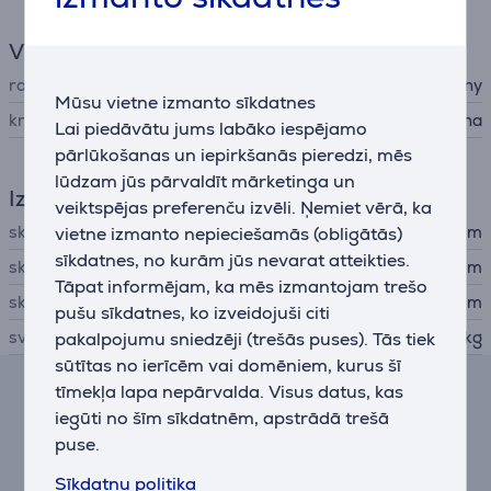
Vispārējais parametrs
ražotājs
Sony
Mūsu vietne izmanto sīkdatnes
krāsa
melna
Lai piedāvātu jums labāko iespējamo
pārlūkošanas un iepirkšanās pieredzi, mēs
lūdzam jūs pārvaldīt mārketinga un
Izmēri
veiktspējas preferenču izvēli. Ņemiet vērā, ka
skaļruņa augstums
vietne izmanto nepieciešamās (obligātās)
6,4 cm
sīkdatnes, no kurām jūs nevarat atteikties.
skaļruņa platums
130 cm
Tāpat informējam, ka mēs izmantojam trešo
skaļruņa dziļums
11,3 cm
pušu sīkdatnes, ko izveidojuši citi
svars
pakalpojumu sniedzēji (trešās puses). Tās tiek
5,5 kg
sūtītas no ierīcēm vai domēniem, kurus šī
tīmekļa lapa nepārvalda. Visus datus, kas
Līzinga un nomas kalkulators
iegūti no šīm sīkdatnēm, apstrādā trešā
puse.
Aptuvens ikmēneša maksājums
80 €
Sīkdatņu politika