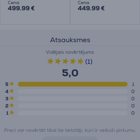
Cena:
Cena:
499.99 €
449.99 €
Atsauksmes
Vidējais novērtējums
(1)
5,0
5
1
4
0
3
0
2
0
1
0
Preci var novērtēt tikai tie lietotāji, kuri ir veikuši pirkumu.