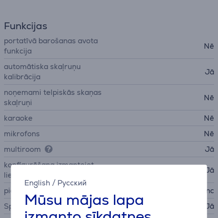
Funkcijas
portatīvā barošanas avota
Nē
funkcija
automātiska skaļruņu
Jā
kalibrācija
noņemami telpiskās skaņas
Nē
skaļruņi
karaoke
Nē
mikrofons
Nē
multiroom
Jā
konfigurēšana izmantojot
Jā
lietotni
English
/
Русский
pieslēguma sistēmas
BRAVIA Sync
Mūsu mājas lapa
Spotify Connect
Jā
izmanto sīkdatnes