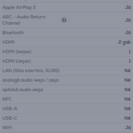
Apple AirPlay 2
Jā
ARC - Audio Return
Jā
Channel
Bluetooth
Jā
HDMI
2 gab
HDMI (ieejas)
1
HDMI (izejas)
1
LAN (tīkla interfeis, RJ45)
Nē
analogā audio ieeja / izeja
Nē
optiskā audio ieeja
Nē
NFC
Nē
USB-A
Nē
USB-C
Nē
WiFi
Jā