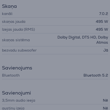
Skaņa
kanāli
7.0.2
skaņas jauda
495 W
Izejas jauda (RMS)
495 W
Dolby Digital, DTS HD, Dolby
skaņas sistēma
Atmos
bezvadu subwoofer
Jā
Savienojums
Bluetooth
Bluetooth 5.2
Savienojumi
3,5mm audio ieeja
Nē
austiņu izeja
Nē