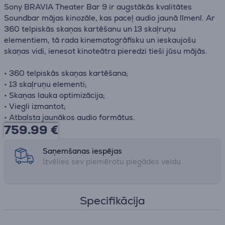
Sony BRAVIA Theater Bar 9 ir augstākās kvalitātes
Soundbar mājas kinozāle, kas paceļ audio jaunā līmenī. Ar
360 telpiskās skaņas kartēšanu un 13 skaļruņu
elementiem, tā rada kinematogrāfisku un ieskaujošu
skaņas vidi, ienesot kinoteātra pieredzi tieši jūsu mājās.
• 360 telpiskās skaņas kartēšana;
• 13 skaļruņu elementi;
• Skaņas lauka optimizācija;
• Viegli izmantot;
• Atbalsta jaunākos audio formātus.
759.99
€
Saņemšanas iespējas
Izvēlies sev piemērotu piegādes veidu
Specifikācija