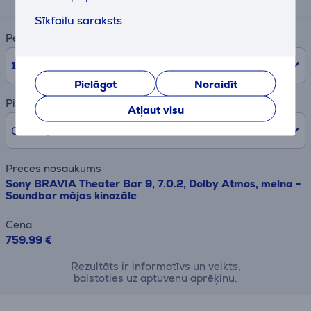
Sīkfailu saraksts
Periods
10
mēn.
Pielāgot
Noraidīt
Pirmā iemaksa
Atļaut visu
0% /
0,00 €
Preces nosaukums
Sony BRAVIA Theater Bar 9, 7.0.2, Dolby Atmos, melna -
Soundbar mājas kinozāle
Cena
759.99 €
Rezultāts ir informatīvs un veikts,
balstoties uz aptuvenu aprēķinu.