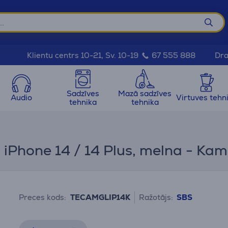
Dra
Klientu centrs 10-21, Sv. 10-19
67 555 888
Sadzīves
Mazā sadzīves
Audio
Virtuves tehn
tehnika
tehnika
iPhone 14 / 14 Plus, melna - Kam
Preces kods:
TECAMGLIP14K
Ražotājs:
SBS