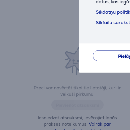
datus, kas iegū
Sīkdatņu politi
Sīkfailu saraks
Pielā
Preci var novērtēt tikai tie lietotāji, kuri ir
veikuši pirkumu.
Pievienot atsauksmi
Iesniedzot atsauksmi, ievērojiet labās
prakses noteikumus.
Vairāk par