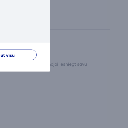
ut visu
dījumu un pirmajam/pirmajai iesniegt savu