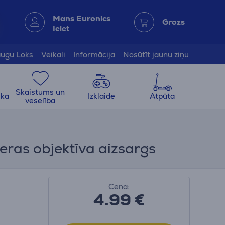
Mans Euronics
Grozs
Ieiet
ugu Loks
Veikali
Informācija
Nosūtīt jaunu ziņu
Skaistums un
ika
Izklaide
Atpūta
veselība
eras objektīva aizsargs
Cena:
4.99
€