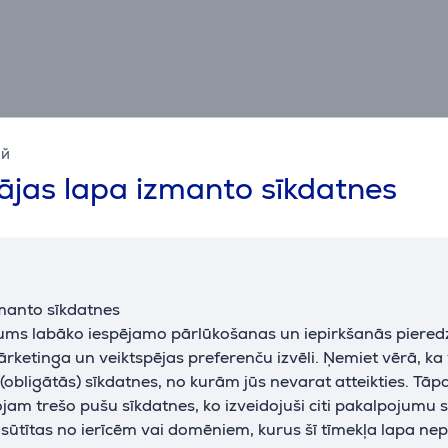
ий
jas lapa izmanto sīkdatnes
Specifikācija
Vispārējais parametrs
manto sīkdatnes
ražotājs
SBS
jums labāko iespējamo pārlūkošanas un iepirkšanās piered
krāsa
melna
ārketinga un veiktspējas preferenču izvēli. Ņemiet vērā, ka
obligātās) sīkdatnes, no kurām jūs nevarat atteikties. Tāp
am trešo pušu sīkdatnes, ko izveidojuši citi pakalpojumu s
k sūtītas no ierīcēm vai domēniem, kurus šī tīmekļa lapa ne