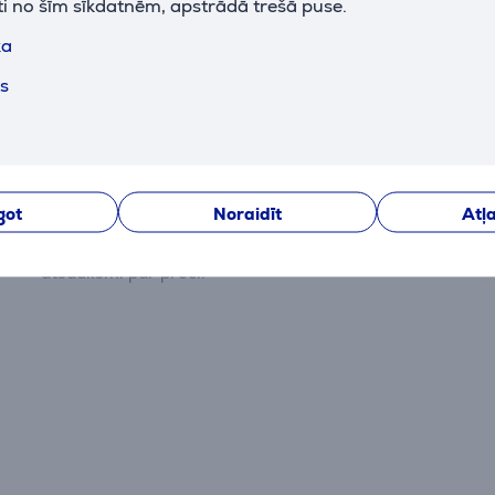
ti no šīm sīkdatnēm, apstrādā trešā puse.
ka
ts
Atsauksmes
got
Noraidīt
Atļa
Pašlaik nav nevienas atsauksmes.
Pēc pirkuma veikšanas Jums būs iespēja dot savu iegul
atsauksmi par preci.