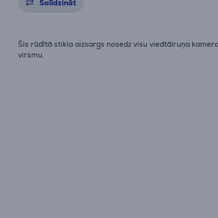
Salīdzināt
Šis rūdītā stikla aizsargs nosedz visu viedtālruņa kamer
virsmu.