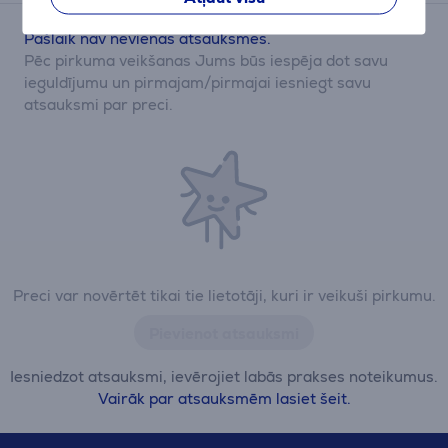
Pašlaik nav nevienas atsauksmes.
Pēc pirkuma veikšanas Jums būs iespēja dot savu
ieguldījumu un pirmajam/pirmajai iesniegt savu
atsauksmi par preci.
Preci var novērtēt tikai tie lietotāji, kuri ir veikuši pirkumu.
Pievienot atsauksmi
Iesniedzot atsauksmi, ievērojiet labās prakses noteikumus.
Vairāk par atsauksmēm lasiet šeit.