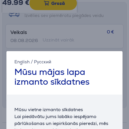
49.99
€
Grozā
Saņemšanas iespējas
Izvēlies sev piemērotu piegādes veidu
0 €
Veikals
Uzzināt vairāk
08.08.2026
2.99 €
Pakomāts
English
/
Русский
12. - 17. augusts
Mūsu mājas lapa
izmanto sīkdatnes
7.99 €
Piegāde Latvijas teritorijā ar uznešanu
12. - 14. augusts
Mūsu vietne izmanto sīkdatnes
Specifikācija
Lai piedāvātu jums labāko iespējamo
pārlūkošanas un iepirkšanās pieredzi, mēs