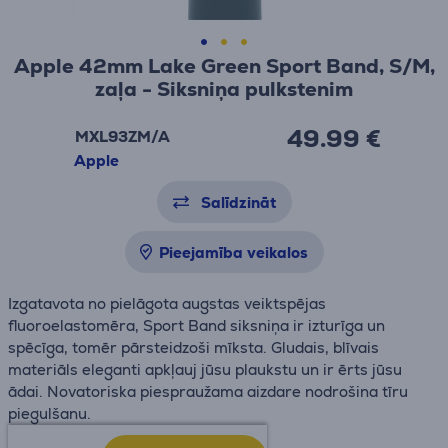
Apple 42mm Lake Green Sport Band, S/M,
zaļa - Siksniņa pulkstenim
49.99 €
MXL93ZM/A
Apple
Salīdzināt
Pieejamība veikalos
Izgatavota no pielāgota augstas veiktspējas
fluoroelastomēra, Sport Band siksniņa ir izturīga un
spēcīga, tomēr pārsteidzoši mīksta. Gludais, blīvais
materiāls eleganti apkļauj jūsu plaukstu un ir ērts jūsu
ādai. Novatoriska piespraužama aizdare nodrošina tīru
piegulšanu.