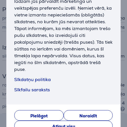
lūdzam jūs pārvaldīt mārketinga un
veiktspējas preferenču izvēli. Ņemiet vērā, ka
Pulkstenis
vietne izmanto nepieciešamās (obligātās)
prece
rokas pulksteņa siksniņa
sīkdatnes, no kurām jūs nevarat atteikties.
materiāls
silikons
Tāpat informējam, ka mēs izmantojam trešo
pušu sīkdatnes, ko izveidojuši citi
pakalpojumu sniedzēji (trešās puses). Tās tiek
Izmēri
sūtītas no ierīcēm vai domēniem, kurus šī
tīmekļa lapa nepārvalda. Visus datus, kas
siksniņas izmērs
130 - 180 mm
iegūti no šīm sīkdatnēm, apstrādā trešā
puse.
Vispārējais parametrs
Sīkdatņu politika
ražotājs
Apple
Sīkfailu saraksts
krāsa
zaļa
Apple Watch (38 / 40 / 41 / 4
piemērots pulkstenim
2mm)
Pielāgot
Noraidīt
Atsauksmes
Atļaut visu