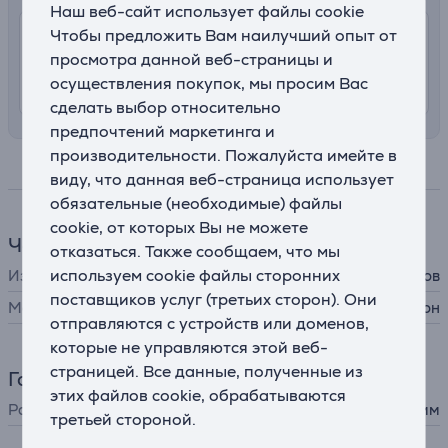
Наш веб-сайт использует файлы cookie
Чтобы предложить Вам наилучший опыт от
7.99 €
Доставка с заносом на територии
просмотра данной веб-страницы и
Латвии
осуществления покупок, мы просим Вас
11. - 13. августа
сделать выбор относительно
предпочтений маркетинга и
производительности. Пожалуйста имейте в
Спецификация
виду, что данная веб-страница использует
обязательные (необходимые) файлы
cookie, от которых Вы не можете
Часы
отказаться. Также сообщаем, что мы
используем cookie файлы сторонних
Изделие
ремешок для часов
поставщиков услуг (третьих сторон). Они
Материал
силикон
отправляются с устройств или доменов,
которые не управляются этой веб-
страницей. Все данные, полученные из
Габариты
этих файлов cookie, обрабатываются
Размер ремешка
130 - 180 мм
третьей стороной.