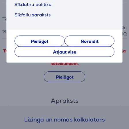
Sīkdatņu politika
Sīkfailu saraksts
Tehnoloģija
Lift & Cut, DualPrecision, Ski
tehnoloģijas
nIQ
Pielāgot
Noraidīt
Trešo pušu produkta informāciju var apskatīt tikai tad, ja
Atļaut visu
piekrītat mūsu veiktspējas sīkdatņu lietošanas
noteikumiem.
Pielāgot
Apraksts
Līzinga un nomas kalkulators