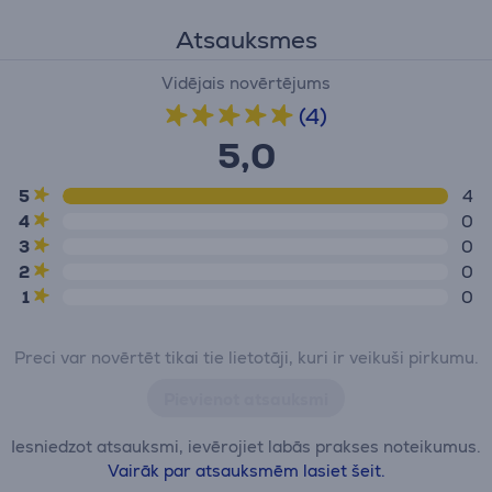
Atsauksmes
Vidējais novērtējums
(4)
5,0
5
4
4
0
3
0
2
0
1
0
Preci var novērtēt tikai tie lietotāji, kuri ir veikuši pirkumu.
Pievienot atsauksmi
Iesniedzot atsauksmi, ievērojiet labās prakses noteikumus.
Vairāk par atsauksmēm lasiet šeit.