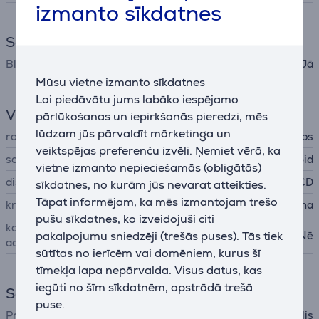
izmanto sīkdatnes
Savienojumi
Bluetooth
Jā
Mūsu vietne izmanto sīkdatnes
Lai piedāvātu jums labāko iespējamo
Vispārējais parametrs
pārlūkošanas un iepirkšanās pieredzi, mēs
lūdzam jūs pārvaldīt mārketinga un
ražotājs
Philips
veiktspējas preferenču izvēli. Ņemiet vērā, ka
saderīgs ar
iOS, Android
vietne izmanto nepieciešamās (obligātās)
displejs
LCD
sīkdatnes, no kurām jūs nevarat atteikties.
Tāpat informējam, ka mēs izmantojam trešo
krāsa
melna
pušu sīkdatnes, ko izveidojuši citi
komplektā iekļauts strāvas
pakalpojumu sniedzēji (trešās puses). Tās tiek
Nē
adapteris
sūtītas no ierīcēm vai domēniem, kurus šī
tīmekļa lapa nepārvalda. Visus datus, kas
iegūti no šīm sīkdatnēm, apstrādā trešā
Sejas kopšana
puse.
Prece
skuveklis