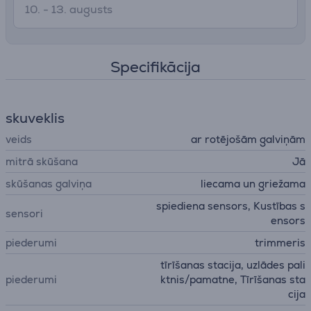
10. - 13. augusts
Specifikācija
skuveklis
veids
ar rotējošām galviņām
mitrā skūšana
Jā
skūšanas galviņa
liecama un griežama
spiediena sensors, Kustības s
sensori
ensors
piederumi
trimmeris
tīrīšanas stacija, uzlādes pali
piederumi
ktnis/pamatne, Tīrīšanas sta
cija