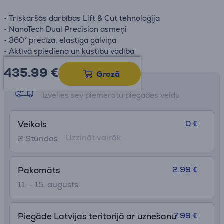
• Trīskāršās darbības Lift & Cut tehnoloģija
• NanoTech Dual Precision asmeņi
• 360° precīza, elastīga galviņa
• Aktīvā spiediena un kustību vadība
435.99
€
Grozā
Saņemšanas iespējas
Izvēlies sev piemērotu piegādes veidu
0 €
Veikals
Uzzināt vairāk
2 Stundas
2.99 €
Pakomāts
11. - 15. augusts
7.99 €
Piegāde Latvijas teritorijā ar uznešanu