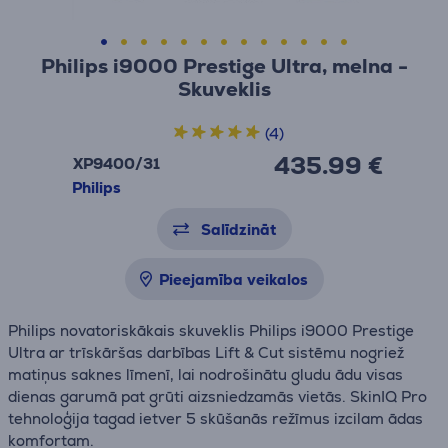
Philips i9000 Prestige Ultra, melna -
Skuveklis
(4)
435.99 €
XP9400/31
Philips
Salīdzināt
Pieejamība veikalos
Philips novatoriskākais skuveklis Philips i9000 Prestige
Ultra ar trīskāršas darbības Lift & Cut sistēmu nogriež
matiņus saknes līmenī, lai nodrošinātu gludu ādu visas
dienas garumā pat grūti aizsniedzamās vietās. SkinIQ Pro
tehnoloģija tagad ietver 5 skūšanās režīmus izcilam ādas
komfortam.