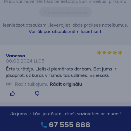
Preci var novērtēt tikai tie lietotāji, kuri ir veikuši pirkumu.
Pievienot atsauksmi
Iesniedzot atsauksmi, ievērojiet labās prakses noteikumus.
Vairāk par atsauksmēm lasiet šeit.
Vanessa
08.08.2024 11:05
Ērts turētājs. Lieliski piemērots darbam. Bet jums ir
jāsaprot, uz kuras virsmas tas uzlīmēs. Es iesaku
Rādīt tulkojumu
Rādīt oriģinālu
Ja jums ir kādi jautājumi, droši sazinieties ar mums!
67 555 888