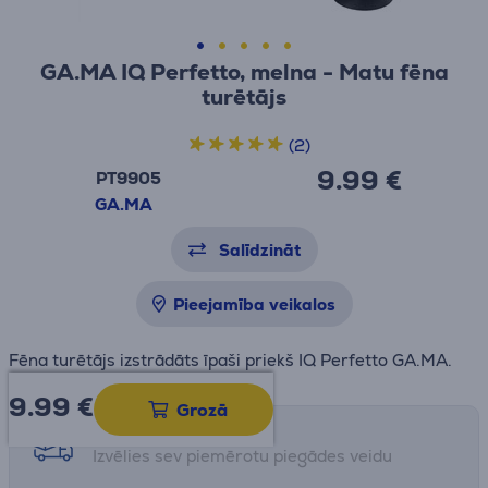
GA.MA IQ Perfetto, melna - Matu fēna
turētājs
(2)
9.99 €
PT9905
GA.MA
Salīdzināt
Pieejamība veikalos
Fēna turētājs izstrādāts īpaši priekš IQ Perfetto GA.MA.
9.99
€
Grozā
Saņemšanas iespējas
Izvēlies sev piemērotu piegādes veidu