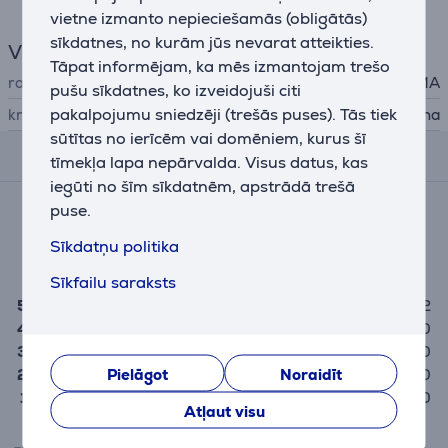
vietne izmanto nepieciešamās (obligātās)
sīkdatnes, no kurām jūs nevarat atteikties.
Vispārējais parametrs
Tāpat informējam, ka mēs izmantojam trešo
ražotājs
GA.MA
pušu sīkdatnes, ko izveidojuši citi
pakalpojumu sniedzēji (trešās puses). Tās tiek
krāsa
melna
sūtītas no ierīcēm vai domēniem, kurus šī
Atsauksmes
tīmekļa lapa nepārvalda. Visus datus, kas
iegūti no šīm sīkdatnēm, apstrādā trešā
Vidējais novērtējums
puse.
(2)
Sīkdatņu politika
5,0
Sīkfailu saraksts
5
2
4
0
3
0
Pielāgot
Noraidīt
2
0
1
0
Atļaut visu