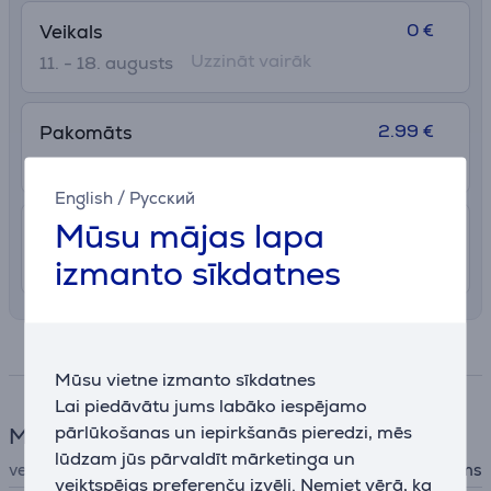
0 €
Veikals
Uzzināt vairāk
11. - 18. augusts
2.99 €
Pakomāts
13. - 18. augusts
English
/
Русский
Mūsu mājas lapa
7.99 €
Piegāde Latvijas teritorijā ar uznešanu
izmanto sīkdatnes
12. - 15. augusts
Specifikācija
Mūsu vietne izmanto sīkdatnes
Lai piedāvātu jums labāko iespējamo
pārlūkošanas un iepirkšanās pieredzi, mēs
Matu kopšana
lūdzam jūs pārvaldīt mārketinga un
veids
piederums
veiktspējas preferenču izvēli. Ņemiet vērā, ka