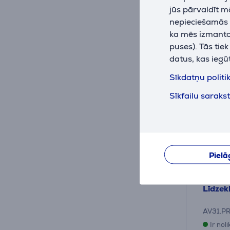
jūs pārvaldīt m
nepieciešamās (
ka mēs izmantoj
puses). Tās tie
datus, kas iegū
Sīkdatņu politi
Sīkfailu saraks
Pielā
GA.MA
Līdzek
AV31.P
Ir nol