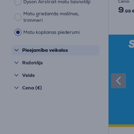
Cena:
Dyson Airstrait matu taisnotāji
9
.99 
Matu griežamās mašīnas,
trimmeri
Matu kopšanas piederumi
Pieejamība veikalos
Ražotājs
Veids
Cena (€)