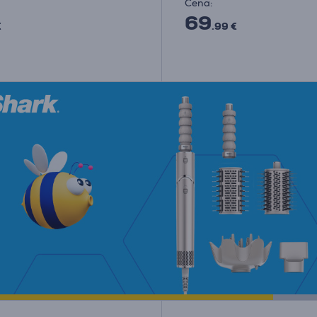
Cena:
69
€
.99 €