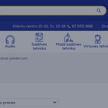
Dra
Klientu centrs 10-21, Sv. 10-19
67 555 888
Sadzīves
Mazā sadzīves
Audio
Virtuves tehn
tehnika
tehnika
anas piederumi
p preces