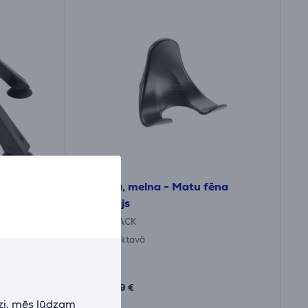
na -
Valera, melna - Matu fēna
turētājs
040BLACK
Ir noliktavā
Cena:
13
.99 €
zi, mēs lūdzam