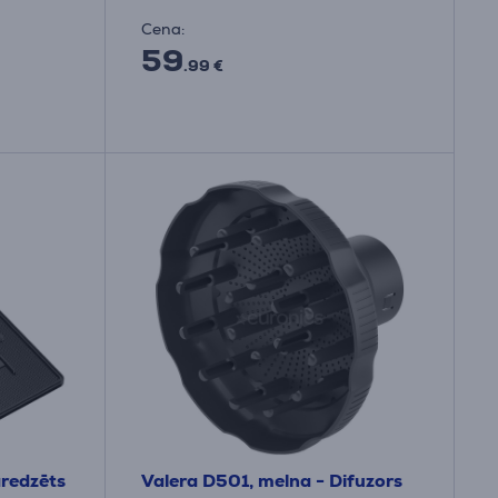
Cena:
59
.99 €
redzēts
Valera D501, melna - Difuzors