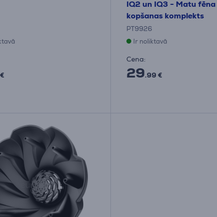
IQ2 un IQ3 - Matu fēna
kopšanas komplekts
PT9926
iktavā
Ir noliktavā
Cena:
29
 €
.99 €