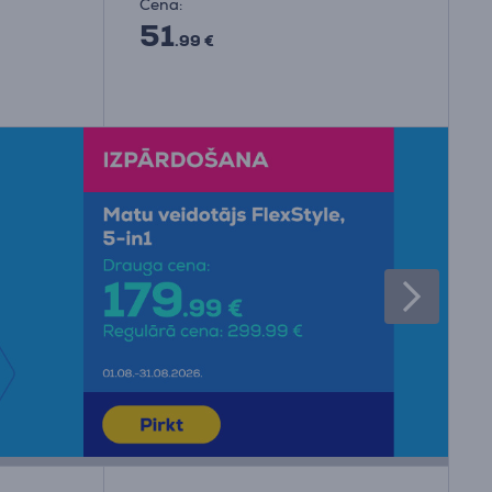
Cena:
51
.99 €