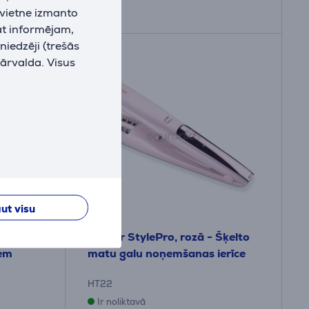
 vietne izmanto
at informējam,
niedzēji (trešās
pārvalda. Visus
ut visu
 -
Beurer StylePro, rozā - Šķelto
iem
matu galu noņemšanas ierīce
HT22
Ir noliktavā