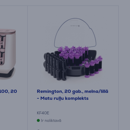
100, 20
Remington, 20 gab., melna/lillā
- Matu ruļļu komplekts
KF40E
Ir noliktavā