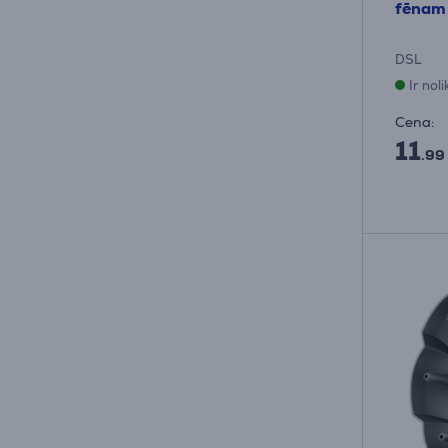
fēnam
DSL
Ir nol
Cena:
11
.99