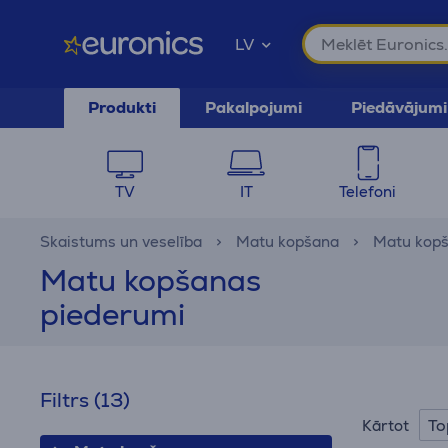
LV
Produkti
Pakalpojumi
Piedāvājumi
TV
IT
Telefoni
Skaistums un veselība
Matu kopšana
Matu kopš
Matu kopšanas
piederumi
Filtrs
(13)
To
Kārtot