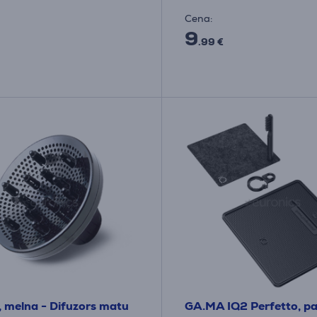
Cena:
9
.99 €
, melna - Difuzors matu
GA.MA IQ2 Perfetto, pa