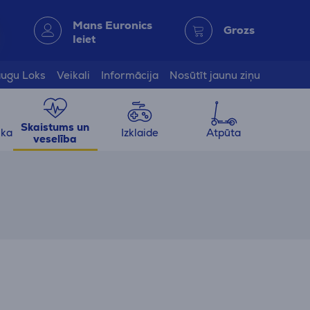
Mans Euronics
Grozs
Ieiet
ugu Loks
Veikali
Informācija
Nosūtīt jaunu ziņu
Skaistums un
ika
Izklaide
Atpūta
veselība