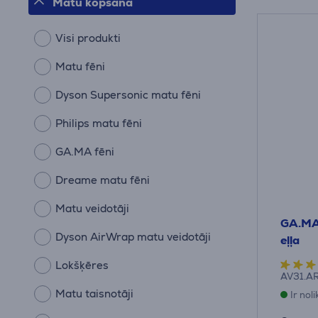
Matu kopšana
Visi produkti
Matu fēni
Dyson Supersonic matu fēni
Philips matu fēni
GA.MA fēni
Dreame matu fēni
Matu veidotāji
GA.MA 
Dyson AirWrap matu veidotāji
eļļa
Lokšķēres
AV31.A
Matu taisnotāji
Ir nol