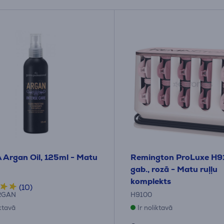
Argan Oil, 125ml - Matu
Remington ProLuxe H9
gab., rozā - Matu ruļļu
komplekts
(10)
RGAN
H9100
iktavā
Ir noliktavā