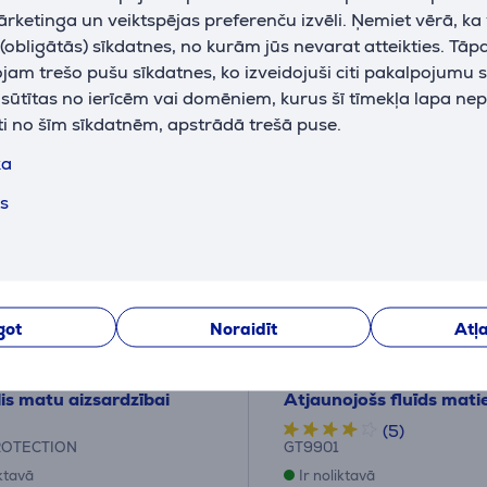
ārketinga un veiktspējas preferenču izvēli. Ņemiet vērā, ka
obligātās) sīkdatnes, no kurām jūs nevarat atteikties. Tāp
am trešo pušu sīkdatnes, ko izveidojuši citi pakalpojumu s
k sūtītas no ierīcēm vai domēniem, kurus šī tīmekļa lapa ne
ti no šīm sīkdatnēm, apstrādā trešā puse.
ka
ts
got
Noraidīt
Atļa
 PROTECT.ION, 120ml -
GA.MA Argan Oil, 30ml
lis matu aizsardzībai
Atjaunojošs fluīds mat
(5)
ROTECTION
GT9901
iktavā
Ir noliktavā