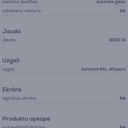
papildus īpašības
aukstais gaiss
saliekams rokturis
Nē
Jauda
Jauda
1600 W
Uzgaļi
uzgaļi
koncentrēts, difuzors
Ekrāns
digitālais ekrāns
Nē
Produktu apkope
automātiskā tīrīšana
Nē