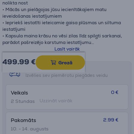
nolikta nost
• Mācās un pielāgojas jūsu iecienītākajiem matu
ieveidošanas iestatījumiem
• Iepriekš iestatīti ieteicamie gaisa plūsmas un siltuma
iestatījumi
• Kapsula maina krāsu no vēsi zilas līdz spilgti sarkanai,
parādot pašreizējo karstuma iestatījumu
• 3 gaisa plūsmas un 4 precīzi siltuma līmeņi
Lasīt vairāk
499.99
€
Grozā
Saņemšanas iespējas
Izvēlies sev piemērotu piegādes veidu
0 €
Veikals
Uzzināt vairāk
2 Stundas
2.99 €
Pakomāts
10. - 14. augusts