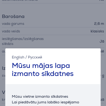
Barošana
vada garums
2,6 m
vada veids
klasisks
ieslēgšanas/izslēgšanas
Jā
slēdzis
automātiskā izslēgšanās
Nē
English
/
Русский
Mūsu mājas lapa
Izmēri
izmanto sīkdatnes
svars
660 g
Vispārējais parametrs
Mūsu vietne izmanto sīkdatnes
krāsa
rozā
Lai piedāvātu jums labāko iespējamo