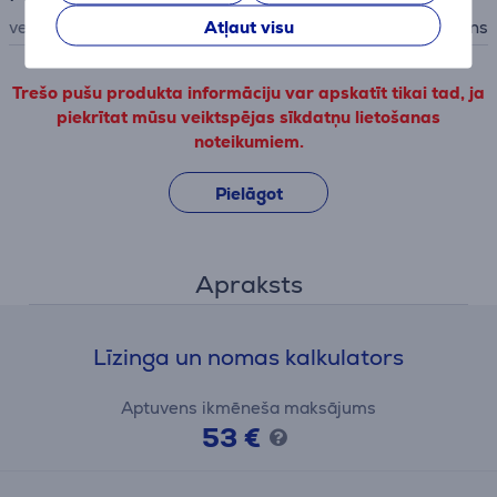
Atļaut visu
veids
fēns
Trešo pušu produkta informāciju var apskatīt tikai tad, ja
piekrītat mūsu veiktspējas sīkdatņu lietošanas
noteikumiem.
Pielāgot
Apraksts
Līzinga un nomas kalkulators
Aptuvens ikmēneša maksājums
53 €