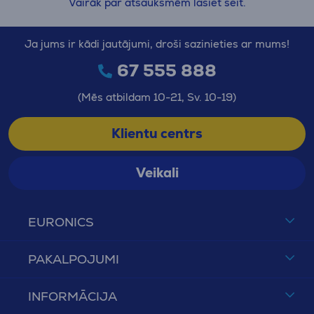
Vairāk par atsauksmēm lasiet šeit.
Ja jums ir kādi jautājumi, droši sazinieties ar mums!
67 555 888
(Mēs atbildam 10-21, Sv. 10-19)
Klientu centrs
Veikali
EURONICS
PAKALPOJUMI
INFORMĀCIJA