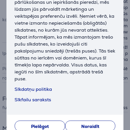
Dyson Supersonic Nural mat
pārlūkošanas un iepirkšanās pieredzi, mēs
u fēns, difuzors viļņiem un sp
lūdzam jūs pārvaldīt mārketinga un
rogām, saudzīgas gaisa plūs
veiktspējas preferenču izvēli. Ņemiet vērā, ka
komplektācija
mas piederums, koncentrēta
vietne izmanto nepieciešamās (obligātās)
s gaisa plūsmas uzgalis, ķem
sīkdatnes, no kurām jūs nevarat atteikties.
me ar retiem zariņiem, Flyaw
Tāpat informējam, ka mēs izmantojam trešo
ay piederums
pušu sīkdatnes, ko izveidojuši citi
galvas ādas aizsardzības režī
pakalpojumu sniedzēji (trešās puses). Tās tiek
īpašības
ms, piederumu noteikšana, p
sūtītas no ierīcēm vai domēniem, kurus šī
auzes noteikšana
tīmekļa lapa nepārvalda. Visus datus, kas
Pie sienas stiprināms
Nē
iegūti no šīm sīkdatnēm, apstrādā trešā
ražotājs
Dyson
puse.
Sīkdatņu politika
Funkcijas
Sīkfailu saraksts
funkcijas
aukstais gaiss
Pielāgot
Noraidīt
Matu kopšana