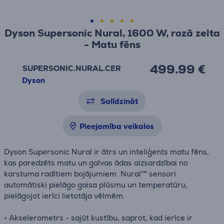
Dyson Supersonic Nural, 1600 W, rozā zelta
- Matu fēns
499.99 €
SUPERSONIC.NURAL.CER
Dyson
Salīdzināt
Pieejamība veikalos
Dyson Supersonic Nural ir ātrs un inteliģents matu fēns,
kas paredzēts matu un galvas ādas aizsardzībai no
karstuma radītiem bojājumiem. Nural™ sensori
automātiski pielāgo gaisa plūsmu un temperatūru,
pielāgojot ierīci lietotāja vēlmēm.
• Akselerometrs - sajūt kustību, saprot, kad ierīce ir