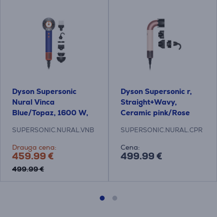
Dyson Supersonic
Dyson Supersonic r,
Nural Vinca
Straight+Wavy,
Blue/Topaz, 1600 W,
Ceramic pink/Rose
zila/oranža - Matu
gold, rozā - Matu fēns
SUPERSONIC.NURAL.VNB
SUPERSONIC.NURAL.CPR
fēns
Drauga cena:
Cena:
459.99 €
499.99 €
499.99 €