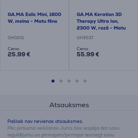
GA.MA Eolic Mini, 1600
GA.MA Keration 3D
W, melna - Matu fēns
Therapy Ultra Ion,
2300 W, rozā - Matu
fēns
GH0201
GH3537
Cena:
Cena:
25.99 €
55.99 €
Atsauksmes
Pašlaik nav nevienas atsauksmes.
Pēc pirkuma veikšanas Jums būs iespēja dot savu
ieguldījumu un pirmajam/pirmajai iesniegt savu