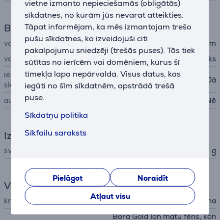
vietne izmanto nepieciešamās (obligātās)
sīkdatnes, no kurām jūs nevarat atteikties.
Tāpat informējam, ka mēs izmantojam trešo
Barošana
pušu sīkdatnes, ko izveidojuši citi
vada garums
2 m
pakalpojumu sniedzēji (trešās puses). Tās tiek
vada veids
klasisks
sūtītas no ierīcēm vai domēniem, kurus šī
tīmekļa lapa nepārvalda. Visus datus, kas
ieslēgšanas/izslēgšanas
Jā
slēdzis
iegūti no šīm sīkdatnēm, apstrādā trešā
puse.
automātiskā izslēgšanās
Nē
Sīkdatņu politika
Sīkfailu saraksts
Izmēri
svars
470 g
Pielāgot
Noraidīt
Vispārējais parametrs
Atļaut visu
krāsa
melna
Bora Gold Ion matu fēns, kon