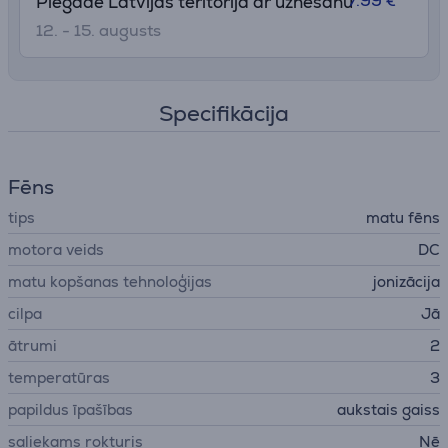
7.99 €
Piegāde Latvijas teritorijā ar uznešanu
12. - 15. augusts
Specifikācija
Fēns
tips
matu fēns
motora veids
DC
matu kopšanas tehnoloģijas
jonizācija
cilpa
Jā
ātrumi
2
temperatūras
3
papildus īpašības
aukstais gaiss
saliekams rokturis
Nē