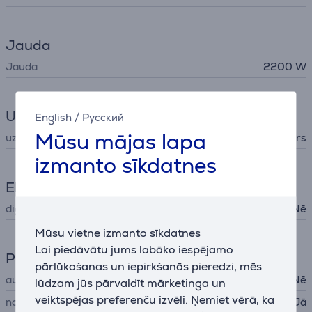
Jauda
Jauda
2200 W
Uzgaļi
English
/
Русский
Mūsu mājas lapa
uzgaļi
koncentrēts, difuzors
izmanto sīkdatnes
Ekrāns
digitālais ekrāns
Nē
Mūsu vietne izmanto sīkdatnes
Lai piedāvātu jums labāko iespējamo
Produktu apkope
pārlūkošanas un iepirkšanās pieredzi, mēs
automātiskā tīrīšana
Nē
lūdzam jūs pārvaldīt mārketinga un
veiktspējas preferenču izvēli. Ņemiet vērā, ka
noņemams filtrs
Jā