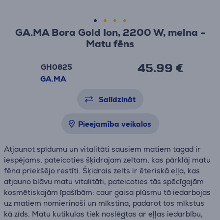
GA.MA Bora Gold Ion, 2200 W, melna -
Matu fēns
45.99 €
GH0825
GA.MA
Salīdzināt
Pieejamība veikalos
Atjaunot spīdumu un vitalitāti sausiem matiem tagad ir
iespējams, pateicoties šķidrajam zeltam, kas pārklāj matu
fēna priekšējo restīti. Šķidrais zelts ir ēteriskā eļļa, kas
atjauno blāvu matu vitalitāti, pateicoties tās spēcīgajām
kosmētiskajām īpašībām: caur gaisa plūsmu tā iedarbojas
uz matiem nomierinoši un mīkstina, padarot tos mīkstus
kā zīds. Matu kutikulas tiek noslēgtas ar eļļas iedarbību,