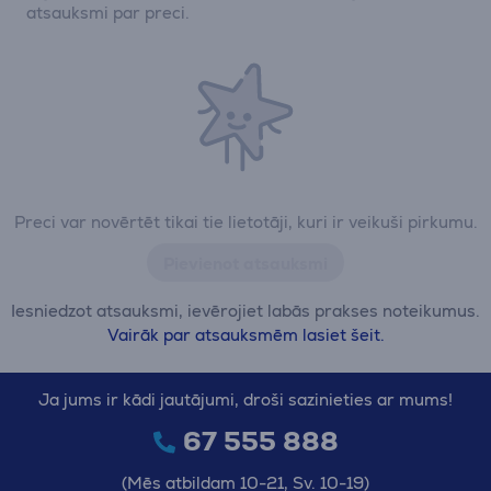
atsauksmi par preci.
Preci var novērtēt tikai tie lietotāji, kuri ir veikuši pirkumu.
Pievienot atsauksmi
Iesniedzot atsauksmi, ievērojiet labās prakses noteikumus.
Vairāk par atsauksmēm lasiet šeit.
Ja jums ir kādi jautājumi, droši sazinieties ar mums!
67 555 888
(Mēs atbildam 10-21, Sv. 10-19)