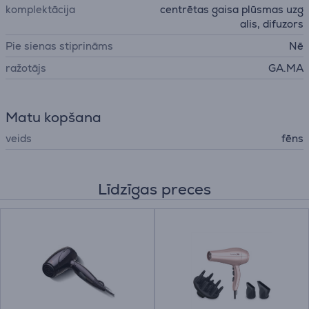
komplektācija
centrētas gaisa plūsmas uzg
alis, difuzors
Pie sienas stiprināms
Nē
ražotājs
GA.MA
Matu kopšana
veids
fēns
Līdzīgas preces