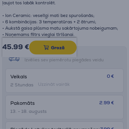
ļaujot tos labāk kontrolēt.
• Ion Ceramic: veselīgi mati bez spurošanās;
• 6 kombinācijas: 3 temperatūras + 2 ātrumi;
• Aukstā gaisa plūsma matu sakārtojuma nobeigumam;
• Noņemams filtrs vieglai tīrīšanai.
45.99
€
Grozā
Saņemšanas iespējas
Izvēlies sev piemērotu piegādes veidu
0 €
Veikals
Uzzināt vairāk
2 Stundas
2.99 €
Pakomāts
13. - 18. augusts