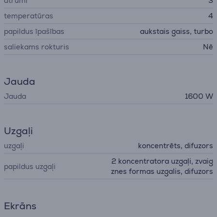
ātrumi
3
temperatūras
4
papildus īpašības
aukstais gaiss, turbo
saliekams rokturis
Nē
Jauda
Jauda
1600 W
Uzgaļi
uzgaļi
koncentrēts, difuzors
2 koncentratora uzgaļi, zvaig
papildus uzgaļi
znes formas uzgalis, difuzors
Ekrāns