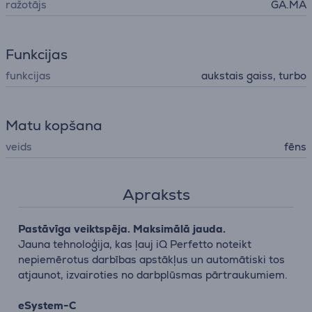
ražotājs
GA.MA
Funkcijas
funkcijas
aukstais gaiss, turbo
Matu kopšana
veids
fēns
Apraksts
Pastāvīga veiktspēja. Maksimālā jauda.
Jauna tehnoloģija, kas ļauj iQ Perfetto noteikt
nepiemērotus darbības apstākļus un automātiski tos
atjaunot, izvairoties no darbplūsmas pārtraukumiem.
eSystem-C