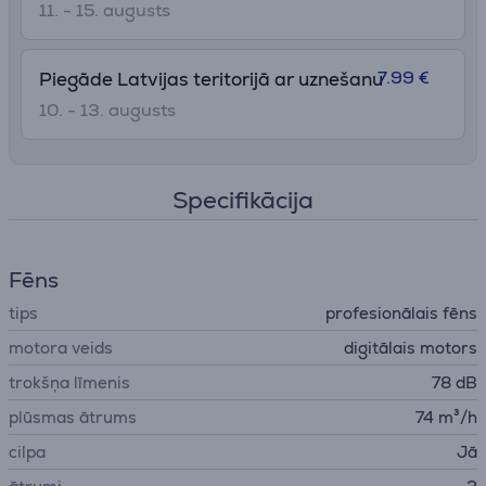
11. - 15. augusts
7.99 €
Piegāde Latvijas teritorijā ar uznešanu
10. - 13. augusts
Specifikācija
Fēns
tips
profesionālais fēns
motora veids
digitālais motors
trokšņa līmenis
78 dB
plūsmas ātrums
74 m³/h
cilpa
Jā