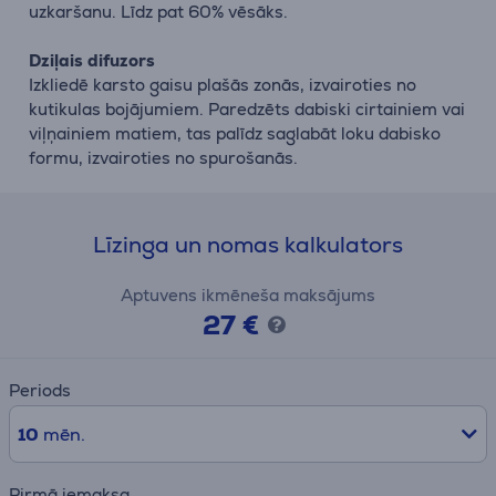
uzkaršanu. Līdz pat 60% vēsāks.
Dziļais difuzors
Izkliedē karsto gaisu plašās zonās, izvairoties no
kutikulas bojājumiem. Paredzēts dabiski cirtainiem vai
viļņainiem matiem, tas palīdz saglabāt loku dabisko
formu, izvairoties no spurošanās.
Līzinga un nomas kalkulators
Aptuvens ikmēneša maksājums
27 €
Periods
10
mēn.
Pirmā iemaksa