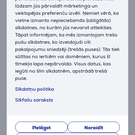
radikāļu bojājumiem, uzlabojot gan galvas ādas, gan
lūdzam jūs pārvaldīt mārketinga un
matu veselību.
veiktspējas preferenču izvēli. Ņemiet vērā, ka
vietne izmanto nepieciešamās (obligātās)
“Color Lock” efekts palīdz saglabāt matu krāsu, uzlabo
sīkdatnes, no kurām jūs nevarat atteikties.
krāsotu matu veselību un paildzina krāsošanas
Tāpat informējam, ka mēs izmantojam trešo
rezultāta noturību, vienlaikus piešķirot matiem lielāku
spīdumu.
pušu sīkdatnes, ko izveidojuši citi
pakalpojumu sniedzēji (trešās puses). Tās tiek
Gaidstāves funkcija
sūtītas no ierīcēm vai domēniem, kurus šī
iQ3 ir aprīkots ar sensoru, kas ļauj fēnam automātiski
tīmekļa lapa nepārvalda. Visus datus, kas
izslēgties, vienkārši novietojot to uz komplektā
iegūti no šīm sīkdatnēm, apstrādā trešā
iekļautā Smart Pad. Ekskluzīva sistēma, kas
puse.
izstrādāta, lai atvieglotu un optimizētu stilistu darbu.
Ja fēns tiek atstāts gaidstāves režīmā ilgāk par 5
Sīkdatņu politika
minūtēm, fēns izslēdzas un ir jāieslēdz no jauna
Sīkfailu saraksts
manuāli.
Zvaigznes formas uzgalis
Ekskluzīvais zvaigžņveida koncentratora uzgalis ir
īpaši izstrādāts smalkiem matiem un jutīgai galvas
Pielāgot
Noraidīt
ādai. Iedvesmojoties no Venturi efekta, šis