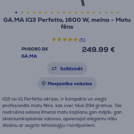
GA.MA IQ3 Perfetto, 1600 W, melna - Matu
fēns
(5)
249.99 €
PH6080.BK
GA.MA
Salīdzināt
Pieejamība veikalos
iQ3 no iQ Perfetto sērijas, ir kompakts un viegls
profesionāls matu fēns, kas sver tikai 294 gramus. Tas
nodrošina salona līmeņa matu kopšanu gan mājās, gan
skaistumkopšanas salonos, apvienojot elegantu itāļu
dizainu ar augsto tehnoloģiju risinājumiem.