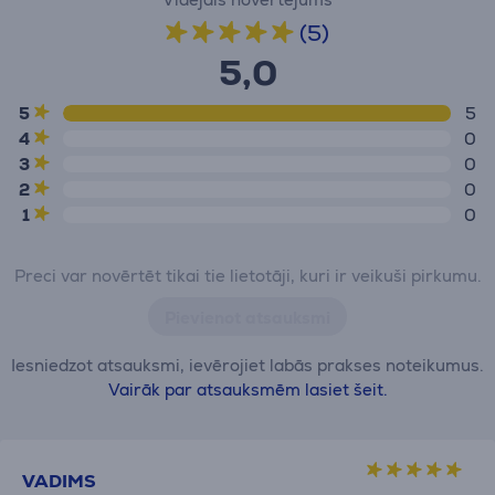
(5)
5,0
5
5
4
0
3
0
2
0
1
0
Preci var novērtēt tikai tie lietotāji, kuri ir veikuši pirkumu.
Pievienot atsauksmi
Iesniedzot atsauksmi, ievērojiet labās prakses noteikumus.
Vairāk par atsauksmēm lasiet šeit.
VADIMS