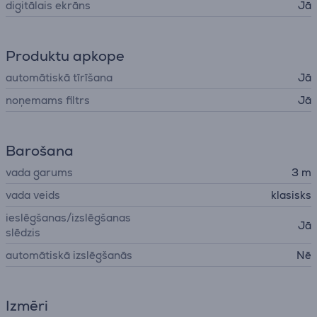
digitālais ekrāns
Jā
Produktu apkope
automātiskā tīrīšana
Jā
noņemams filtrs
Jā
Barošana
vada garums
3 m
vada veids
klasisks
ieslēgšanas/izslēgšanas
Jā
slēdzis
automātiskā izslēgšanās
Nē
Izmēri