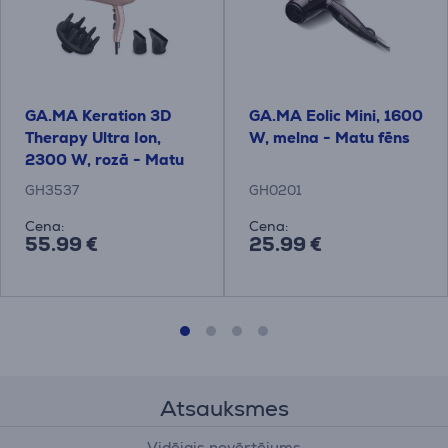
GA.MA Keration 3D
GA.MA Eolic Mini, 1600
Therapy Ultra Ion,
W, melna - Matu fēns
2300 W, rozā - Matu
fēns
GH3537
GH0201
Cena:
Cena:
55.99 €
25.99 €
Atsauksmes
Vidējais novērtējums