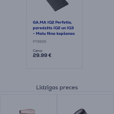
GA.MA IQ2 Perfetto,
paredzēts IQ2 un IQ3
- Matu fēna kopšanas
komplekts
PT9926
Cena:
29.99 €
Līdzīgas preces