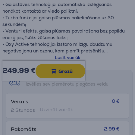
• Gaidstāves tehnoloģija: automātiska izslēgšanās
nonākot kontaktā ar viedo paliktni;
• Turbo funkcija: gaisa plūsmas palielināšana uz 30
sekundēm;
• Venturi efekts: gaisa plūsmas pavairošana bez papildu
enerģijas, īsāks žūšanas laiks;
• Oxy Active tehnoloģija: izstaro milzīgu daudzumu
negatīvo jonu un ozonu, kam piemīt pretsēnīšu,
antibakteriālas un atjaunojošas īpašības.
Lasīt vairāk
249.99
€
Grozā
Saņemšanas iespējas
Izvēlies sev piemērotu piegādes veidu
0 €
Veikals
Uzzināt vairāk
2 Stundas
2.99 €
Pakomāts