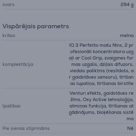
svars
294 g
Vispārējais parametrs
krāsa
melna
IQ 3 Perfetto matu fēns, 2 pr
ofesionāli koncentratora uzg
aļi ar Cool Grip, zvaigznes for
komplektācija
mas uzgalis, dziļais difuzors,
viedais paliktnis (neslīdošs, a
r gaidstāves sensoru), tīrīšan
as lupatiņa, tīrīšanas birstīte
Venturi efekts, gaidstāves re
žīms, Oxy Active tehnoloģija,
īpašības
atmiņas funkcija, tīrīšanas at
gādinājums, bloķēšanas sistē
ma
Pie sienas stiprināms
Nē