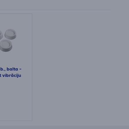
b., balta -
t vibrāciju