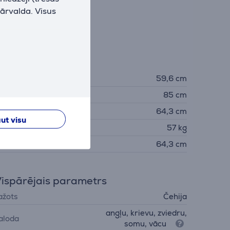
pārvalda. Visus
zmēri
latums
59,6 cm
ugstums
85 cm
ziļums
64,3 cm
ut visu
vars
57 kg
ilnais dziļums
64,3 cm
ispārējais parametrs
ažots
Čehija
angļu, krievu, zviedru,
aloda
somu, vācu