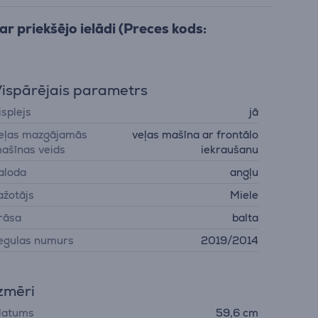
r priekšējo ielādi (Preces kods:
ispārējais parametrs
isplejs
jā
eļas mazgājamās
veļas mašīna ar frontālo
ašīnas veids
iekraušanu
aloda
angļu
ažotājs
Miele
rāsa
balta
egulas numurs
2019/2014
zmēri
latums
59,6 cm