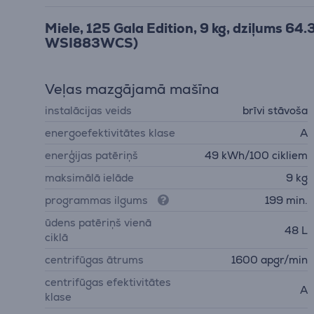
Miele, 125 Gala Edition, 9 kg, dziļums 64
WSI883WCS)
Veļas mazgājamā mašīna
instalācijas veids
brīvi stāvoša
energoefektivitātes klase
A
enerģijas patēriņš
49 kWh/100 cikliem
maksimālā ielāde
9 kg
programmas ilgums
199 min.
ūdens patēriņš vienā
48 L
ciklā
centrifūgas ātrums
1600 apgr/min
centrifūgas efektivitātes
A
klase