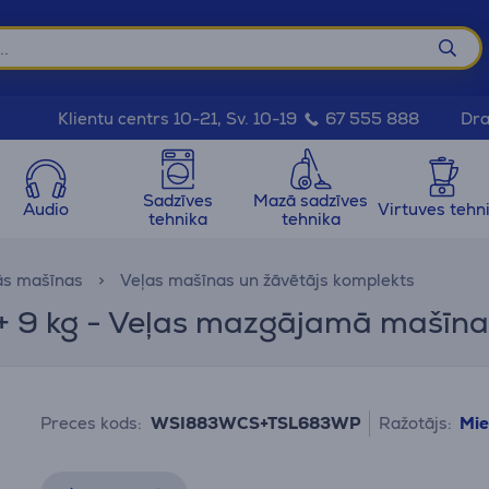
Dra
Klientu centrs 10-21, Sv. 10-19
67 555 888
Sadzīves
Mazā sadzīves
Audio
Virtuves tehn
tehnika
tehnika
ās mašīnas
Veļas mašīnas un žāvētājs komplekts
 + 9 kg - Veļas mazgājamā mašīna 
Preces kods:
WSI883WCS+TSL683WP
Ražotājs:
Mie