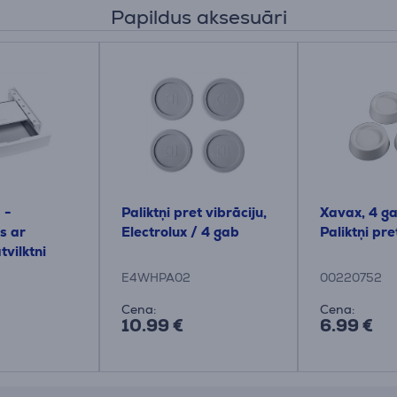
Papildus aksesuāri
 -
Paliktņi pret vibrāciju,
Xavax, 4 ga
s ar
Electrolux / 4 gab
Paliktņi pre
tvilktni
E4WHPA02
00220752
Cena:
Cena:
10.99 €
6.99 €