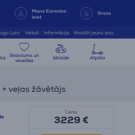
Mans Euronics
Grozs
Ieiet
ugu Loks
Veikali
Informācija
Nosūtīt jaunu ziņu
Skaistums un
ika
Izklaide
Atpūta
veselība
+ veļas žāvētājs
Cena:
3229 €
le