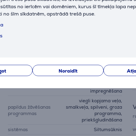
sistēma
k sūtītas no ierīcēm vai domēniem, kurus šī tīmekļa lapa ne
ti no šīm sīkdatnēm, apstrādā trešā puse.
.3 cm - Veļas žāvētājs (Preces kods: TSL683WP)
ka
ts
Funkcijas
I
sporta apģērbi, ātrā
p
žāvēšana, jaukti audumi,
a
džinsi, vilnas žāvēšana,
krekli, gultas veļa,
d
žāvēšanas programas
got
Noraidīt
Atļa
kokvilnas žāvēšana, zīds,
s
aukstais gaiss, siltais
gaiss, āra drēbes,
p
impregnēšana
viegli kopjama veļa,
V
papildus žāvēšanas
smalkveļa, spilveni, groza
programmas
programma,
r
priekšgludināšana
v
sistēmas
Siltumsūknis