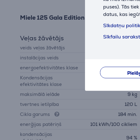
puses). Tās tie
datus, kas iegū
Miele 125 Gala Edition, 9 kg, dziļums 64
Sīkdatņu politi
Sīkfailu saraks
Veļas žāvētājs
veids veļas žāvētājs
siltumsūkņa
instalācijas veids
brīvi stāvoša
energoefektivitātes klase
C
Pielā
Kondensācijas
A
efektivitātes klase
maksimālā ielāde
9 kg
tvertnes ietilpība
120 L
Cikla garums
184 min.
enerģijas patēriņš
101 kWh/100 cikliem
kondensācijas
94 %