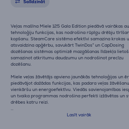
Salīdzināt
Veļas mašīna Miele 125 Gala Edition piedāvā vairākas a
tehnoloģiju funkcijas, kas nodrošina rūpīgu drēbju tīrīša
kopšanu. SteamCare sistēma efektīvi samazina krokas 
atsvaidzina apģērbu, savukārt TwinDos® un CapDosing
dozēšanas sistēmas optimizē mazgāšanas līdzekļa lietoš
samazinot atkritumu daudzumu un nodrošinot precīzu
dozēšanu.
Miele veļas žāvētājs apvieno jaunākās tehnoloģijas un ēr
piedāvājot dažādas funkcijas, kas padara veļas žāvēšan
vienkāršu un energoefektīvu. Viedās savienojamības ies
un tvaika programmas nodrošina perfekti izžāvētas un s
drēbes katru reizi.
• SteamCare saīsina gludināšanas laiku par 50% un atsv
Lasīt vairāk
Jūsu apģērbu;
• Precīza un automātiska mazgāšanas līdzekļu dozēšana