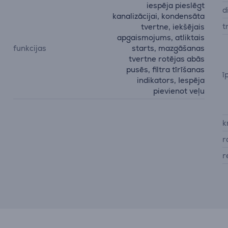
iespēja pieslēgt
d
kanalizācijai, kondensāta
t
tvertne, iekšējais
apgaismojums, atliktais
funkcijas
starts, mazgāšanas
tvertne rotējas abās
pusēs, filtra tīrīšanas
ī
indikators, Iespēja
pievienot veļu
k
r
r