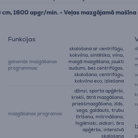
.3 cm, 1600 apgr/min. - Veļas mazgājamā mašīna a
Funkcijas
V
skalošana ar centrifūgu,
d
kokvilna, sintētika, vilna,
v
galvenās mazgāšanas
maigā mazgāšana, jaukti
m
programmas
audumi, bez centrifūgas,
skalošana, centrifūgu,
v
kokvilna eco, izliešana
r
džinsi, sporta apģērbi,
k
krekli, ātrā mazgāšana,
priekšmazgāšana, zīds,
r
sega, galdauts, trubu
mazgāšanas programas
tīrīšana, mitrināšana,
higiēniski, aizkari, āra
I
apģērbs, intensīvā
p
skalošana