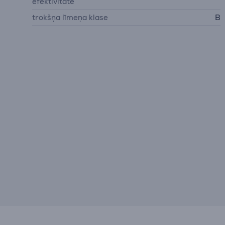
efektivitāte
trokšņa līmeņa klase
B