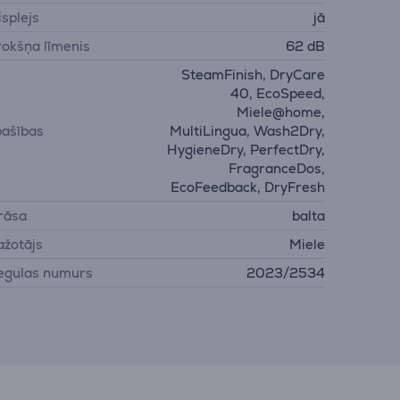
isplejs
jā
rokšņa līmenis
62 dB
SteamFinish, DryCare
40, EcoSpeed,
Miele@home,
pašības
MultiLingua, Wash2Dry,
HygieneDry, PerfectDry,
FragranceDos,
EcoFeedback, DryFresh
rāsa
balta
ažotājs
Miele
egulas numurs
2023/2534