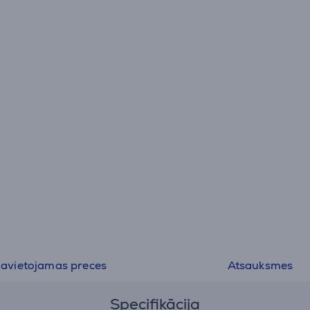
TwinDos®;
• QuickPowerWash nodrošina efektīvu un ātru rezultātu
minūtēs;
• SteamFinish gludina un atsvaidzina, ietaupiet laiku glud
• Taupiet laiku veicot šķirošanu, DryCare 40 ir ideāli pi
40 °C veļai;
• EcoSpeed efektīvi samazina žāvēšanas laiku par 20 m
avietojamas preces
Atsauksmes
Specifikācija