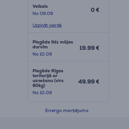
Veikals
0 €
 vien 49
No 09.09
inot;
Uzzināt vairāk
emērota
Piegāde līdz mājas
inūtēm.
durvīm
19.99 €
No 10.09
Piegāde Rīgas
teritorijā ar
uznešanu (virs
49.99 €
80kg)
No 10.09
Energo marķējums