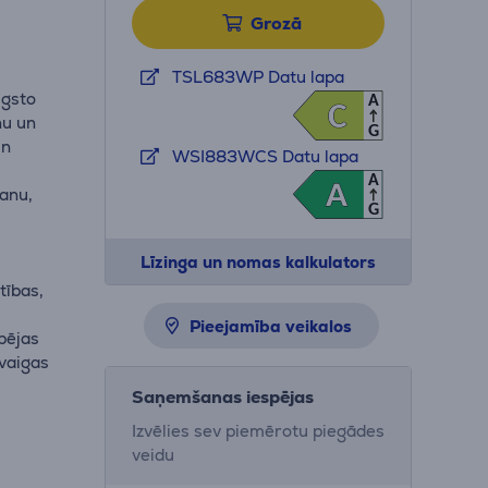
Grozā
TSL683WP Datu lapa
ugsto
A
C
C
nu un
G
un
WSI883WCS Datu lapa
A
A
A
anu,
G
Līzinga un nomas kalkulators
tības,
u
Pieejamība veikalos
pējas
vaigas
Saņemšanas iespējas
Izvēlies sev piemērotu piegādes
aidzina
veidu
 ar