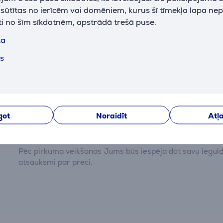
k sūtītas no ierīcēm vai domēniem, kurus šī tīmekļa lapa ne
ti no šīm sīkdatnēm, apstrādā trešā puse.
ka
Apraksts
ts
Atsauksmes
got
Noraidīt
Atļa
Pašlaik nav nevienas atsauksmes.
Pēc pirkuma veikšanas Jums būs iespēja dot savu iegul
atsauksmi par preci.