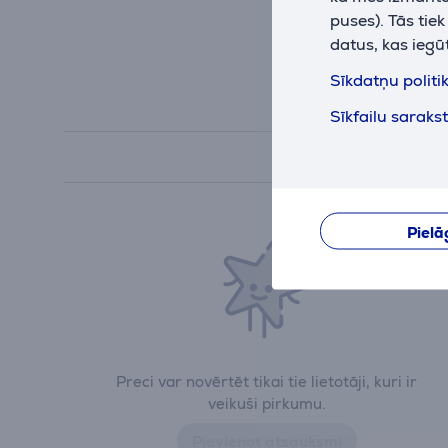
puses). Tās tie
datus, kas iegū
Sīkdatņu politi
Sīkfailu saraks
Pielā
Preci var novērtēt tikai tie lietotāji, kuri ir
veikuši pirkumu.
Pievienot atsauksmi