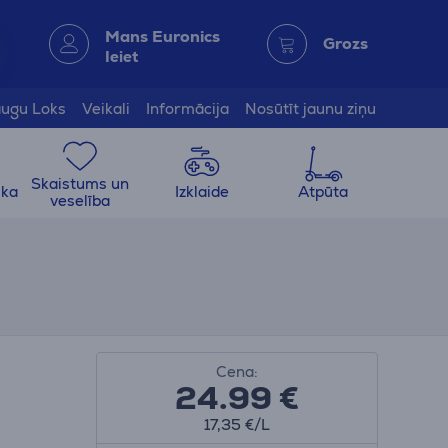
Mans Euronics
Grozs
Ieiet
ugu Loks
Veikali
Informācija
Nosūtīt jaunu ziņu
Skaistums un
ika
Izklaide
Atpūta
veselība
Cena:
24.99
€
17,35 €/L