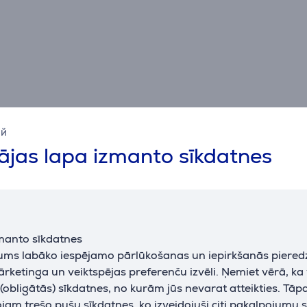
Apraksts
ий
jas lapa izmanto sīkdatnes
Specifikācija
Vispārējais parametrs
savietojams
Miele W1 TwinDos
manto sīkdatnes
jums labāko iespējamo pārlūkošanas un iepirkšanās piered
ražotājs
Miele
ārketinga un veiktspējas preferenču izvēli. Ņemiet vērā, ka
obligātās) sīkdatnes, no kurām jūs nevarat atteikties. Tāp
am trešo pušu sīkdatnes, ko izveidojuši citi pakalpojumu s