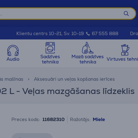
Dra
Klientu centrs 10-21, Sv. 10-19
67 555 888
Sadzīves
Mazā sadzīves
Audio
Virtuves tehn
tehnika
tehnika
ās mašīnas
Aksesuāri un veļas kopšanas ierīces
2 L - Veļas mazgāšanas līdzeklis
Preces kods:
11682310
Ražotājs:
Miele