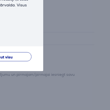
pārvalda. Visus
ut visu
dījumu un pirmajam/pirmajai iesniegt savu