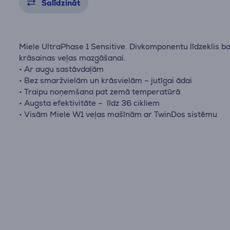
Salīdzināt
Miele UltraPhase 1 Sensitive. Divkomponentu līdzeklis ba
krāsainas veļas mazgāšanai.
• Ar augu sastāvdaļām
• Bez smaržvielām un krāsvielām – jutīgai ādai
• Traipu noņemšana pat zemā temperatūrā
• Augsta efektivitāte – līdz 36 cikliem
• Visām Miele W1 veļas mašīnām ar TwinDos sistēmu