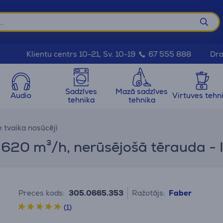
Dra
Klientu centrs 10-21, Sv. 10-19
67 555 888
Sadzīves
Mazā sadzīves
Audio
Virtuves tehn
tehnika
tehnika
 tvaika nosūcēji
620 m³/h, nerūsējošā tērauda - 
Preces kods:
305.0665.353
Ražotājs:
Faber
(1)