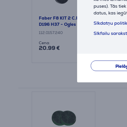
puses). Tās tie
datus, kas iegū
Faber F8 KIT 2 C.F.
Sīkdatņu politi
D196 H37 - Ogles filtrs
Sīkfailu saraks
112.0157.240
Cena:
20.99 €
Pielā