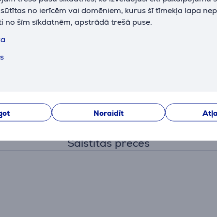
k sūtītas no ierīcēm vai domēniem, kurus šī tīmekļa lapa ne
ti no šīm sīkdatnēm, apstrādā trešā puse.
ka
ts
got
Noraidīt
Atļa
Saistītās preces