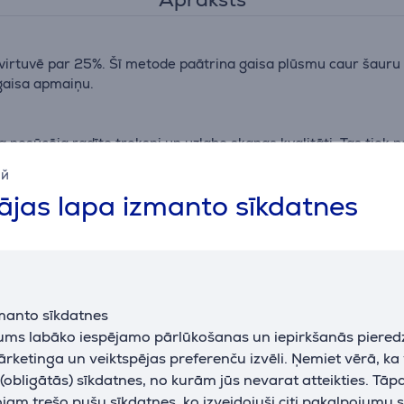
irtuvē par 25%. Šī metode paātrina gaisa plūsmu caur šauru s
gaisa apmaiņu.
 nosūcēja radīto troksni un uzlabo skaņas kvalitāti. Tas tiek p
s. Pateicoties tam, ir iespējams samazināt trokšņa līmeni un u
ий
 klusāku atmosfēru virtuvē.
jas lapa izmanto sīkdatnes
Papildus aksesuāri
manto sīkdatnes
jums labāko iespējamo pārlūkošanas un iepirkšanās piered
ārketinga un veiktspējas preferenču izvēli. Ņemiet vērā, ka
obligātās) sīkdatnes, no kurām jūs nevarat atteikties. Tāp
am trešo pušu sīkdatnes, ko izveidojuši citi pakalpojumu s