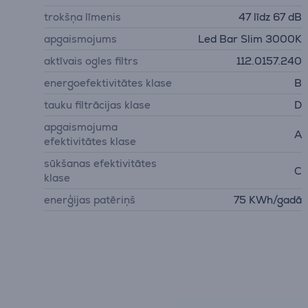
trokšņa līmenis
47 līdz 67 dB
apgaismojums
Led Bar Slim 3000K
aktīvais ogles filtrs
112.0157.240
energoefektivitātes klase
B
tauku filtrācijas klase
D
apgaismojuma
A
efektivitātes klase
sūkšanas efektivitātes
C
klase
enerģijas patēriņš
75 KWh/gadā