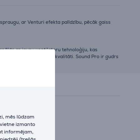
praugu, ar Venturi efekta palīdzību, pēcāk gaiss
anākts ar jaunu ventilatoru tehnoloģiju, kas
zlabot nosūcēja skaņas kvalitāti. Sound Pro ir gudrs
zi, mēs lūdzam
 vietne izmanto
at informējam,
niedzēji (trešās