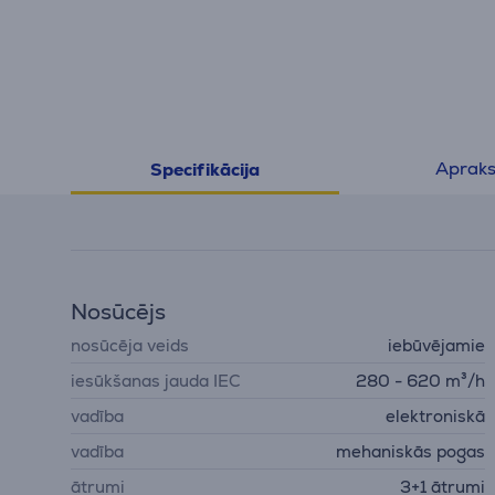
Apraks
Specifikācija
Nosūcējs
nosūcēja veids
iebūvējamie
iesūkšanas jauda IEC
280 - 620 m³/h
vadība
elektroniskā
vadība
mehaniskās pogas
ātrumi
3+1 ātrumi