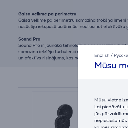
Gaisa velkme pa perimetru
Gaisa velkme pa perimetru samazina trokšņa līmeni v
nosūcēja iekšpusē palēninās, nodrošinot efektīvāku 
Sound Pro
Sound Pro ir jaunākā tehnoloģija, kas samazina tvaika
samazina iekšējo turbulenci un gaisa plūsmas virpuļu
English
/
Русск
un efektīvs risinājums, kas nodrošina patīkamāku un
Mūsu mā
Mūsu vietne iz
Lai piedāvātu 
jūs pārvaldīt m
nepieciešamās (
ka mēs izmantoj