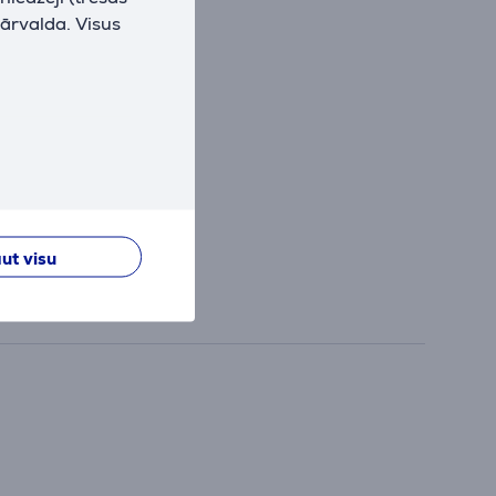
pārvalda. Visus
ut visu