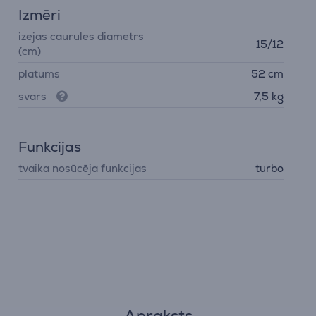
Izmēri
izejas caurules diametrs
15/12
(cm)
platums
52 cm
svars
7,5 kg
Funkcijas
tvaika nosūcēja funkcijas
turbo
Apraksts