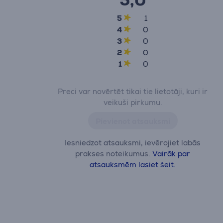
5,0
5
1
4
0
3
0
2
0
1
0
Preci var novērtēt tikai tie lietotāji, kuri ir
veikuši pirkumu.
Pievienot atsauksmi
Iesniedzot atsauksmi, ievērojiet labās
prakses noteikumus.
Vairāk par
atsauksmēm lasiet šeit.