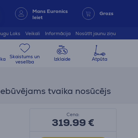
Mans Euronics
Grozs
Ieiet
ugu Loks
Veikali
Informācija
Nosūtīt jaunu ziņu
Skaistums un
ika
Izklaide
Atpūta
veselība
Iebūvējams tvaika nosūcējs
Cena:
319.99
€