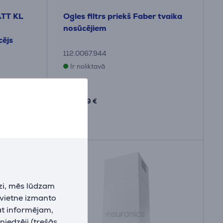
ATT KL
Ogles filtrs priekš Faber tvaika
nosūcējiem
cējs
112.0067.944
Ir noliktavā
Cena:
14
.99 €
zi, mēs lūdzam
 vietne izmanto
at informējam,
niedzēji (trešās