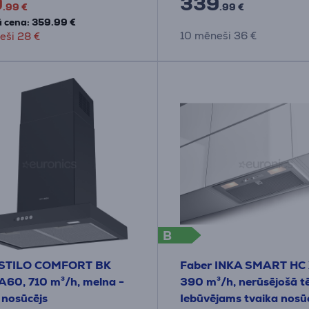
9
339
.99 €
.99 €
 cena: 359.99 €
10 mēneši 36 €
eši 28 €
B
 STILO COMFORT BK
Faber INKA SMART HC 
60, 710 m³/h, melna -
390 m³/h, nerūsējošā t
 nosūcējs
Iebūvējams tvaika nosū