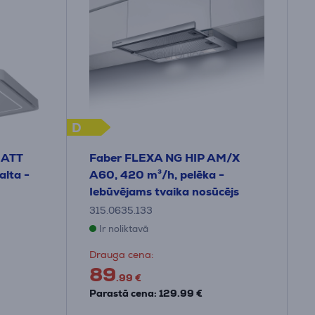
D
MATT
Faber FLEXA NG HIP AM/X
lta -
A60, 420 m³/h, pelēka -
Iebūvējams tvaika nosūcējs
315.0635.133
Ir noliktavā
Drauga cena:
89
.99 €
Parastā cena: 129.99 €