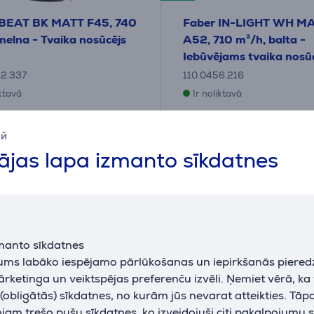
 BEAT BK MATT F45, 740
Faber IN-LIGHT WH M
melna - Tvaika nosūcējs
A52, 710 m³/h, balta -
Iebūvējams tvaika nosū
12.337
110.0456.216
iktavā
Ir noliktavā
Cena:
9
699
ий
.99 €
.99 €
jas lapa izmanto sīkdatnes
eši 54 €
10 mēneši 74 €
manto sīkdatnes
jums labāko iespējamo pārlūkošanas un iepirkšanās piered
ārketinga un veiktspējas preferenču izvēli. Ņemiet vērā, ka
obligātās) sīkdatnes, no kurām jūs nevarat atteikties. Tāp
am trešo pušu sīkdatnes, ko izveidojuši citi pakalpojumu s