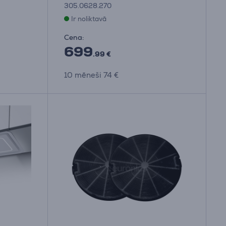
305.0628.270
Ir noliktavā
Cena:
699
.99 €
10 mēneši 74 €