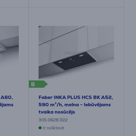
B
 A60,
Faber INKA PLUS HCS BK A52,
vējams
590 m³/h, melna - Iebūvējams
tvaika nosūcējs
305.0628.322
Ir noliktavā