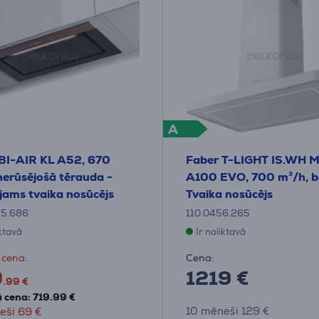
A
BI-AIR KL A52, 670
Faber T-LIGHT IS.WH 
nerūsējošā tērauda -
A100 EVO, 700 m³/h, ba
jams tvaika nosūcējs
Tvaika nosūcējs
15.686
110.0456.265
iktavā
Ir noliktavā
 cena:
Cena:
9
1219 €
.99 €
 cena: 719.99 €
10 mēneši 129 €
eši 69 €