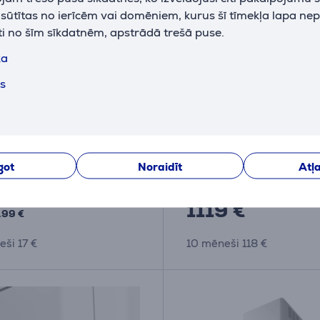
k sūtītas no ierīcēm vai domēniem, kurus šī tīmekļa lapa ne
ti no šīm sīkdatnēm, apstrādā trešā puse.
ka
A
ts
- Komplekts tvaika
Faber T-LIGHT IS.INOX
ja motora attālinātai
EVO, 700 m³/h, nerūsē
īšanai
tērauda - Tvaika nosūcē
7.007
110.0456.264
iktavā
Ir noliktavā
got
Noraidīt
Atļa
Cena:
1119 €
.99 €
ši 17 €
10 mēneši 118 €