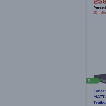
25
Parastā
10 mēn
B
Faber
MATT A
Tvaika