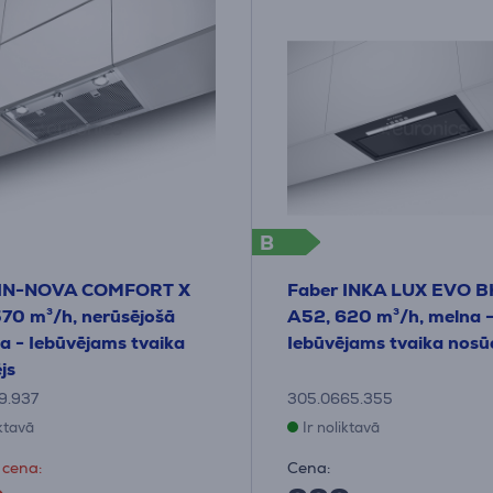
B
 IN-NOVA COMFORT X
Faber INKA LUX EVO 
70 m³/h, nerūsējošā
A52, 620 m³/h, melna 
a - Iebūvējams tvaika
Iebūvējams tvaika nosū
js
9.937
305.0665.355
iktavā
Ir noliktavā
 cena:
Cena: