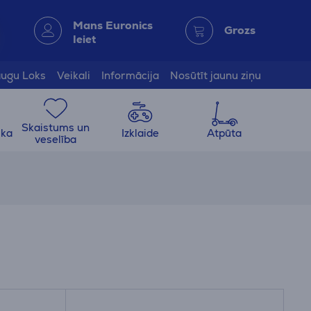
Mans Euronics
Grozs
Ieiet
ugu Loks
Veikali
Informācija
Nosūtīt jaunu ziņu
Skaistums un
ika
Izklaide
Atpūta
veselība