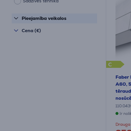
Sadzīves tehnika
Pieejamība veikalos
Cena (€)
C
Faber
A60, 5
tēraud
nosūcē
110.043
Ir nol
Drauga