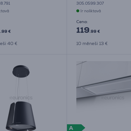
8.791
305.0599.307
iktavā
Ir noliktavā
Cena:
9
119
.99 €
.99 €
eši 40 €
10 mēneši 13 €
A