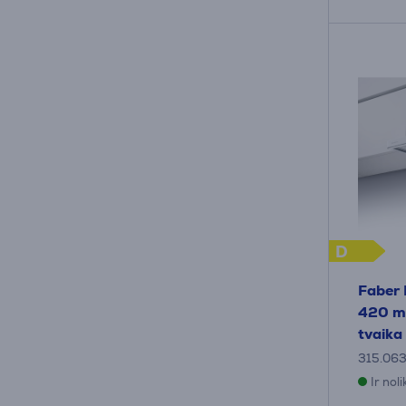
D
Faber
420 m³
tvaika
315.063
Ir nol