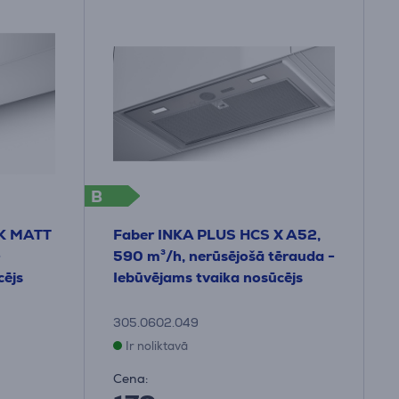
B
BK MATT
Faber INKA PLUS HCS X A52,
-
590 m³/h, nerūsējošā tērauda -
cējs
Iebūvējams tvaika nosūcējs
305.0602.049
Ir noliktavā
Cena: