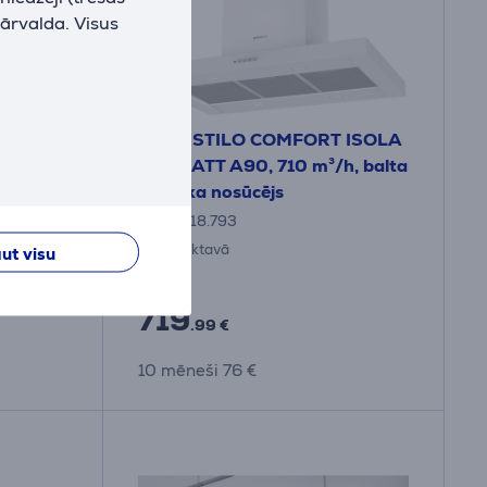
pārvalda. Visus
B
 A100
Faber STILO COMFORT ISOLA
jošā
WH MATT A90, 710 m³/h, balta
js
- Tvaika nosūcējs
325.0618.793
Ir noliktavā
ut visu
Cena:
719
.99 €
10 mēneši 76 €