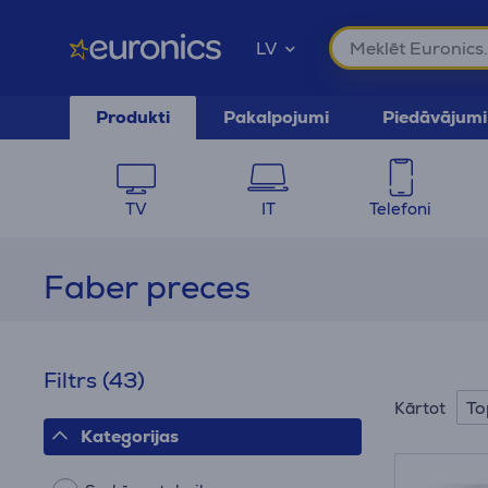
LV
Produkti
Pakalpojumi
Piedāvājumi
TV
IT
Telefoni
Faber preces
Filtrs
(43)
To
Kārtot
Kategorijas