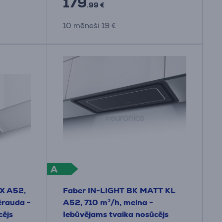
179
.99 €
10 mēneši 19 €
A
X A52,
Faber IN-LIGHT BK MATT KL
ērauda -
A52, 710 m³/h, melna -
cējs
Iebūvējams tvaika nosūcējs