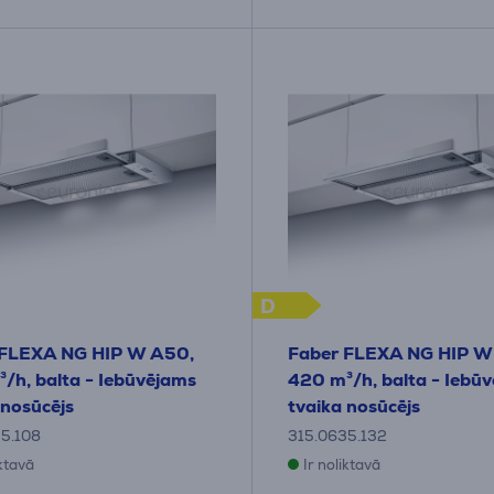
D
 FLEXA NG HIP W A50,
Faber FLEXA NG HIP W
/h, balta - Iebūvējams
420 m³/h, balta - Iebū
 nosūcējs
tvaika nosūcējs
5.108
315.0635.132
iktavā
Ir noliktavā