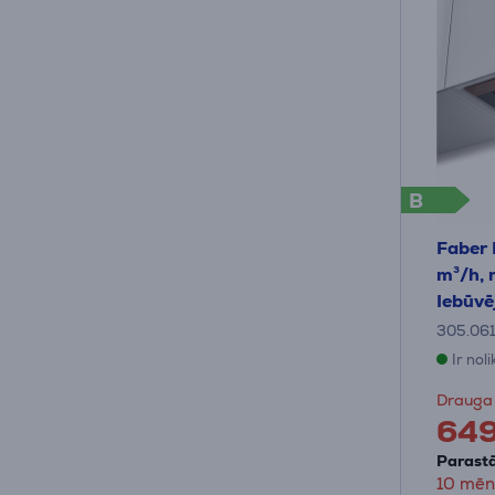
B
Faber 
m³/h, 
Iebūvē
305.06
Ir nol
Drauga
64
Parastā
10 mēn