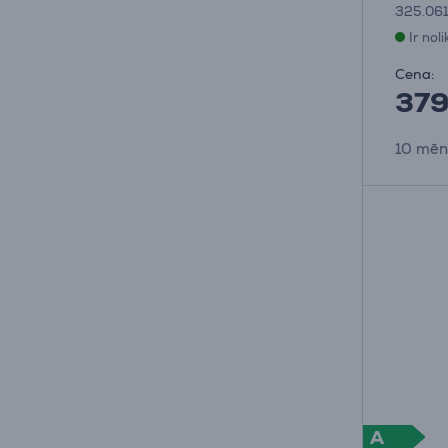
325.061
Ir nol
Cena:
37
10 mēn
A