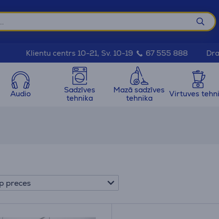
Dra
Klientu centrs 10-21, Sv. 10-19
67 555 888
Sadzīves
Mazā sadzīves
Audio
Virtuves tehn
tehnika
tehnika
p preces