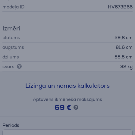
modeļa ID
HV673B66
Izmēri
platums
59,8 cm
augstums
81,6 cm
dziļums
55,5 cm
svars
32 kg
Līzinga un nomas kalkulators
Aptuvens ikmēneša maksājums
69 €
Periods