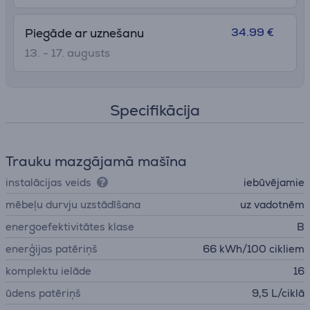
34.99 €
Piegāde ar uznešanu
13. - 17. augusts
Specifikācija
Trauku mazgājamā mašīna
instalācijas veids
iebūvējamie
mēbeļu durvju uzstādīšana
uz vadotnēm
energoefektivitātes klase
B
enerģijas patēriņš
66 kWh/100 cikliem
komplektu ielāde
16
ūdens patēriņš
9,5 L/ciklā