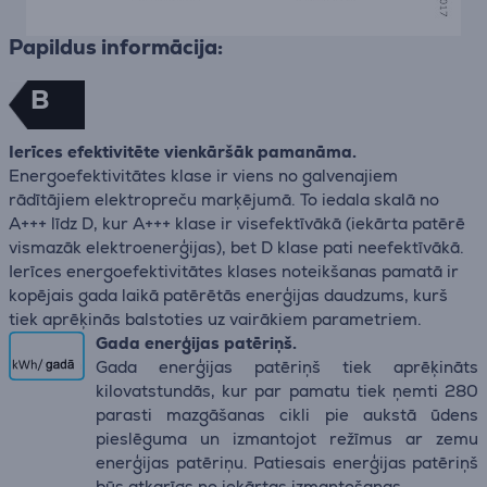
Papildus informācija:
B
Ierīces efektivitēte vienkāršāk pamanāma.
Energoefektivitātes klase ir viens no galvenajiem
rādītājiem elektropreču marķējumā. To iedala skalā no
A+++ līdz D, kur A+++ klase ir visefektīvākā (iekārta patērē
vismazāk elektroenerģijas), bet D klase pati neefektīvākā.
Ierīces energoefektivitātes klases noteikšanas pamatā ir
kopējais gada laikā patērētās enerģijas daudzums, kurš
tiek aprēķinās balstoties uz vairākiem parametriem.
Gada enerģijas patēriņš.
Gada enerģijas patēriņš tiek aprēķināts
kilovatstundās, kur par pamatu tiek ņemti 280
parasti mazgāšanas cikli pie aukstā ūdens
pieslēguma un izmantojot režīmus ar zemu
enerģijas patēriņu. Patiesais enerģijas patēriņš
būs atkarīgs no iekārtas izmantošanas.