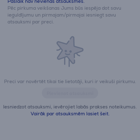
Pašlaik nav nevienas atsauksmes.
Pēc pirkuma veikšanas Jums būs iespēja dot savu
ieguldījumu un pirmajam/pirmajai iesniegt savu
atsauksmi par preci.
Preci var novērtēt tikai tie lietotāji, kuri ir veikuši pirkumu.
Pievienot atsauksmi
Iesniedzot atsauksmi, ievērojiet labās prakses noteikumus.
Vairāk par atsauksmēm lasiet šeit.