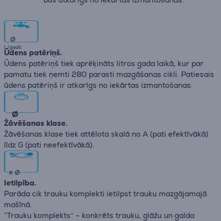
∅
L/gadā
Ūdens patēriņš.
Ūdens patēriņš tiek aprēķināts litros gada laikā, kur par
pamatu tiek ņemti 280 parasti mazgāšanas cikli. Patiesais
ūdens patēriņš ir atkarīgs no iekārtas izmantošanas.
∅
Žāvēšanas klase.
Žāvēšanas klase tiek attēlota skalā no А (pati efektīvākā)
līdz G (pati neefektīvākā).
x
∅
Ietilpība.
Parāda cik trauku komplekti ietilpst trauku mazgājamajā
mašīnā.
“Trauku komplekts” – konkrēts trauku, glāžu un galda