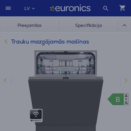
LV
Pieejamība
Specifikācija
Trauku mazgājamās mašīnas
A
B
B
G