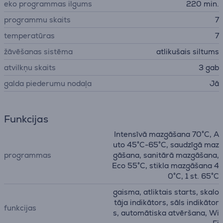
eko programmas ilgums
220 min.
programmu skaits
7
temperatūras
7
žāvēšanas sistēma
atlikušais siltums
atvilkņu skaits
3 gab
galda piederumu nodaļa
Jā
Funkcijas
Intensīvā mazgāšana 70°C, A
uto 45°C-65°C, saudzīgā maz
programmas
gāšana, sanitārā mazgāšana,
Eco 55°C, stikla mazgāšana 4
0°C, 1 st. 65°C
gaisma, atliktais starts, skalo
tāja indikātors, sāls indikātor
funkcijas
s, automātiska atvēršana, Wi