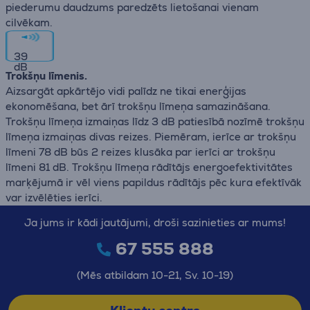
piederumu daudzums paredzēts lietošanai vienam
cilvēkam.
39
dB
Trokšņu līmenis.
Aizsargāt apkārtējo vidi palīdz ne tikai enerģijas
ekonomēšana, bet ārī trokšņu līmeņa samazināšana.
Trokšņu līmeņa izmaiņas līdz 3 dB patiesībā nozīmē trokšņu
līmeņa izmaiņas divas reizes. Piemēram, ierīce ar trokšņu
līmeni 78 dB būs 2 reizes klusāka par ierīci ar trokšņu
līmeni 81 dB. Trokšņu līmeņa rādītājs energoefektivitātes
marķējumā ir vēl viens papildus rādītājs pēc kura efektīvāk
var izvēlēties ierīci.
Ja jums ir kādi jautājumi, droši sazinieties ar mums!
67 555 888
(Mēs atbildam 10-21, Sv. 10-19)