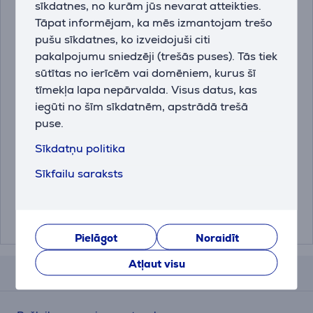
sīkdatnes, no kurām jūs nevarat atteikties.
Tāpat informējam, ka mēs izmantojam trešo
pušu sīkdatnes, ko izveidojuši citi
pakalpojumu sniedzēji (trešās puses). Tās tiek
sūtītas no ierīcēm vai domēniem, kurus šī
tīmekļa lapa nepārvalda. Visus datus, kas
iegūti no šīm sīkdatnēm, apstrādā trešā
Miele DishClean, 160 g
Miele, 250 g -
puse.
- Kopšanas līdzeklis
Atkaļķošanas līdzeklis
Sīkdatņu politika
trauku mazgājamai
mašīnai
11905830
10130980
Sīkfailu saraksts
Cena:
Cena:
13.99 €
13.99 €
Pielāgot
Noraidīt
Atļaut visu
Atsauksmes