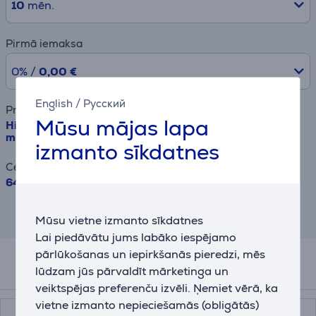
10
mēn.
Pirmā iemaksa
0% /
0,00 €
English
/
Русский
Preces nosaukums
Mūsu mājas lapa
Hisense, 16 komplekti - Iebūvējama trauku mazgājamā
mašīna
izmanto sīkdatnes
Cena
649.99 €
Rezultāts ir informatīvs un veikts,
Mūsu vietne izmanto sīkdatnes
balstoties uz aptuvenu aprēķinu.
Lai piedāvātu jums labāko iespējamo
pārlūkošanas un iepirkšanās pieredzi, mēs
lūdzam jūs pārvaldīt mārketinga un
Papildus aksesuāri
veiktspējas preferenču izvēli. Ņemiet vērā, ka
vietne izmanto nepieciešamās (obligātās)