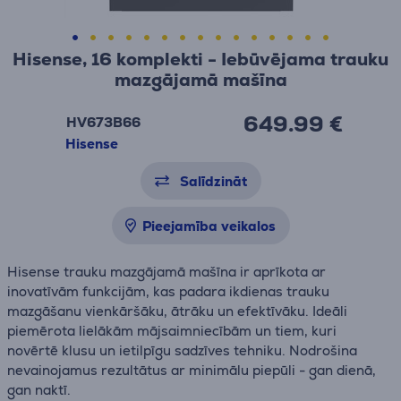
Hisense, 16 komplekti - Iebūvējama trauku
mazgājamā mašīna
649.99 €
HV673B66
Hisense
Salīdzināt
Pieejamība veikalos
Hisense trauku mazgājamā mašīna ir aprīkota ar
inovatīvām funkcijām, kas padara ikdienas trauku
mazgāšanu vienkāršāku, ātrāku un efektīvāku. Ideāli
piemērota lielākām mājsaimniecībām un tiem, kuri
novērtē klusu un ietilpīgu sadzīves tehniku. Nodrošina
nevainojamus rezultātus ar minimālu piepūli - gan dienā,
gan naktī.