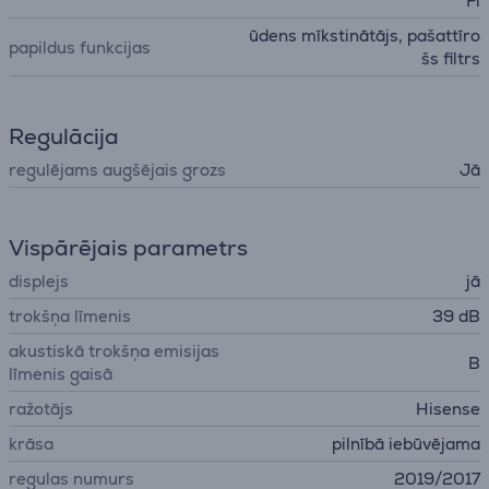
Fi
ūdens mīkstinātājs, pašattīro
papildus funkcijas
šs filtrs
Regulācija
regulējams augšējais grozs
Jā
Vispārējais parametrs
displejs
jā
trokšņa līmenis
39 dB
akustiskā trokšņa emisijas
B
līmenis gaisā
ražotājs
Hisense
krāsa
pilnībā iebūvējama
regulas numurs
2019/2017