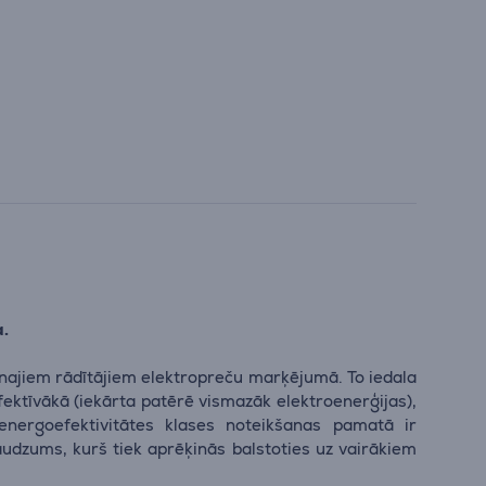
a.
enajiem rādītājiem elektropreču marķējumā. To iedala
efektīvākā (iekārta patērē vismazāk elektroenerģijas),
energoefektivitātes klases noteikšanas pamatā ir
audzums, kurš tiek aprēķinās balstoties uz vairākiem