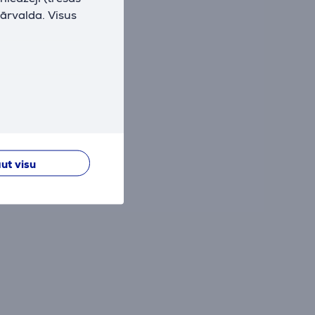
pārvalda. Visus
ut visu