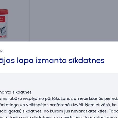
g -
ий
s līdzeklis
jas lapa izmanto sīkdatnes
manto sīkdatnes
jums labāko iespējamo pārlūkošanas un iepirkšanās piered
ārketinga un veiktspējas preferenču izvēli. Ņemiet vērā, ka
Atsauksmes
obligātās) sīkdatnes, no kurām jūs nevarat atteikties. Tāp
am trešo pušu sīkdatnes, ko izveidojuši citi pakalpojumu s