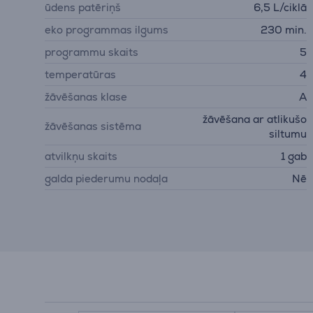
ūdens patēriņš
6,5 L/ciklā
eko programmas ilgums
230 min.
programmu skaits
5
temperatūras
4
žāvēšanas klase
A
žāvēšana ar atlikušo
žāvēšanas sistēma
siltumu
atvilkņu skaits
1 gab
galda piederumu nodaļa
Nē