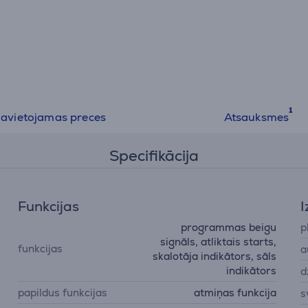
avietojamas preces
Atsauksmes
Specifikācija
Funkcijas
I
programmas beigu
p
signāls, atliktais starts,
funkcijas
a
skalotāja indikātors, sāls
indikātors
d
papildus funkcijas
atmiņas funkcija
s