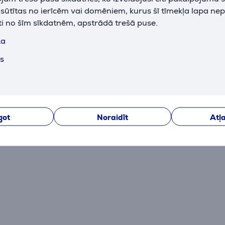
k sūtītas no ierīcēm vai domēniem, kurus šī tīmekļa lapa ne
ti no šīm sīkdatnēm, apstrādā trešā puse.
ka
ts
got
Noraidīt
Atļa