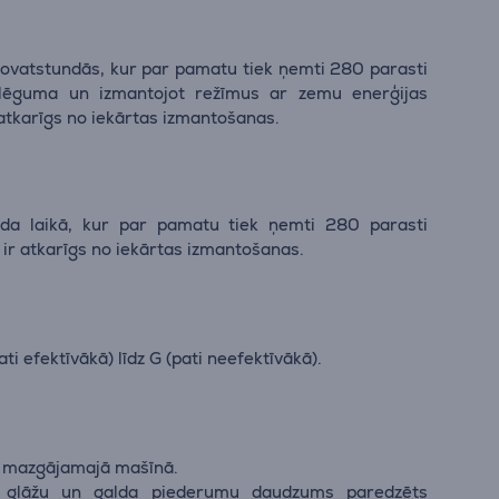
ilovatstundās, kur par pamatu tiek ņemti 280 parasti
slēguma un izmantojot režīmus ar zemu enerģijas
 atkarīgs no iekārtas izmantošanas.
ada laikā, kur par pamatu tiek ņemti 280 parasti
 ir atkarīgs no iekārtas izmantošanas.
ti efektīvākā) līdz G (pati neefektīvākā).
ku mazgājamajā mašīnā.
, glāžu un galda piederumu daudzums paredzēts