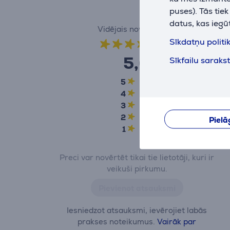
puses). Tās tie
datus, kas iegū
Vidējais novērtējums
Sīkdatņu politi
(1)
5,0
Sīkfailu saraks
5
1
4
0
3
0
2
0
Pielā
1
0
Preci var novērtēt tikai tie lietotāji, kuri ir
veikuši pirkumu.
Pievienot atsauksmi
Iesniedzot atsauksmi, ievērojiet labās
prakses noteikumus.
Vairāk par