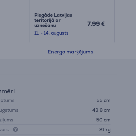
Piegāde Latvijas
teritorijā ar
7.99 €
uznešanu
11. - 14. augusts
Energo marķējums
zmēri
latums
55 cm
ugstums
43,8 cm
ziļums
50 cm
vars
21 kg