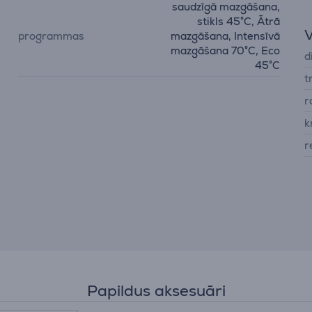
saudzīgā mazgāšana,
stikls 45°C, Ātrā
V
programmas
mazgāšana, Intensīvā
mazgāšana 70°C, Eco
d
45°C
t
r
k
r
Papildus aksesuāri