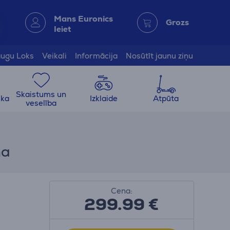
Mans Euronics
Grozs
Ieiet
ugu Loks
Veikali
Informācija
Nosūtīt jaunu ziņu
Skaistums un
ika
Izklaide
Atpūta
veselība
na
Cena:
299.99
€