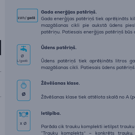
Gada enerģijas patēriņš.
Gada enerģijas patēriņš tiek aprēķināts k
mazgāšanas cikli pie aukstā ūdens pie
patēriņu. Patiesais enerģijas patēriņš būs
Ūdens patēriņš.
∅
Ūdens patēriņš tiek aprēķināts litros g
L/gadā
mazgāšanas cikli. Patiesais ūdens patēriņš
Žāvēšanas klase.
∅
Žāvēšanas klase tiek attēlota skalā no А (pa
Ietilpība.
x
∅
Parāda cik trauku komplekti ietilpst trau
“Trauku komplekts” – konkrēts trauku