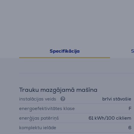
S
Specifikācija
Trauku mazgājamā mašīna
instalācijas veids
brīvi stāvošie
energoefektivitātes klase
F
enerģijas patēriņš
61 kWh/100 cikliem
komplektu ielāde
6