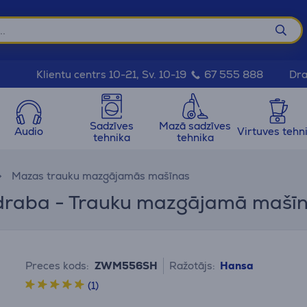
Dra
Klientu centrs 10-21, Sv. 10-19
67 555 888
Sadzīves
Mazā sadzīves
Audio
Virtuves tehn
tehnika
tehnika
Mazas trauku mazgājamās mašīnas
sudraba - Trauku mazgājamā mašī
Preces kods:
ZWM556SH
Ražotājs:
Hansa
(1)