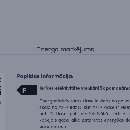
Energo marķējums
Papildus informācija:
Ierīces efektivitēte vienkāršāk pamanām
F
Energoefektivitātes klase ir viens no galv
skalā no A+++ līdz D, kur A+++ klase ir vis
bet D klase pati neefektīvākā. Ierīces 
kopējais gada laikā patērētās enerģijas d
parametriem.