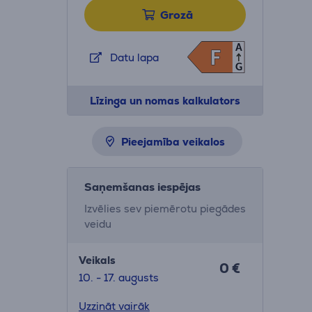
Grozā
A
F
F
Datu lapa
G
Līzinga un nomas kalkulators
Pieejamība veikalos
Saņemšanas iespējas
Izvēlies sev piemērotu piegādes
veidu
Veikals
0 €
10. - 17. augusts
Uzzināt vairāk