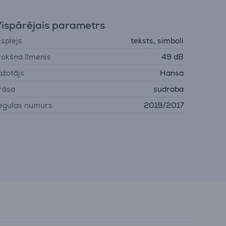
ispārējais parametrs
isplejs
teksts, simboli
rokšņa līmenis
49 dB
ažotājs
Hansa
rāsa
sudraba
egulas numurs
2019/2017