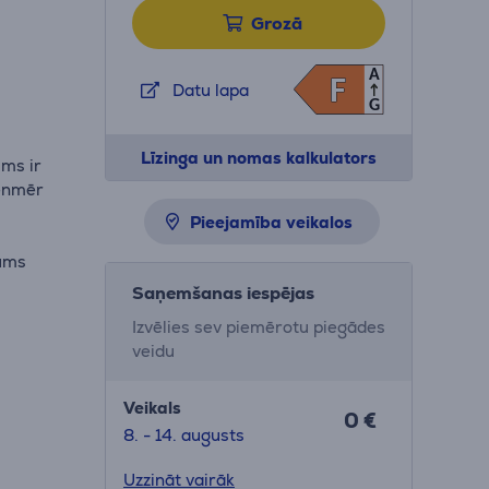
Grozā
A
F
F
Datu lapa
G
Līzinga un nomas kalkulators
ms ir
ienmēr
Pieejamība veikalos
jums
Saņemšanas iespējas
Izvēlies sev piemērotu piegādes
veidu
Veikals
0 €
8. - 14. augusts
Uzzināt vairāk