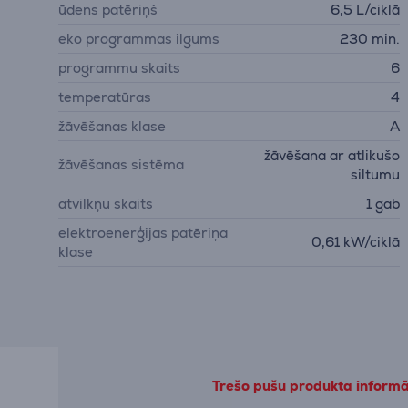
ūdens patēriņš
6,5 L/ciklā
eko programmas ilgums
230 min.
programmu skaits
6
temperatūras
4
žāvēšanas klase
A
žāvēšana ar atlikušo
žāvēšanas sistēma
siltumu
atvilkņu skaits
1 gab
elektroenerģijas patēriņa
0,61 kW/ciklā
klase
Trešo pušu produkta informāc