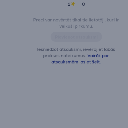
1
0
Preci var novērtēt tikai tie lietotāji, kuri ir
veikuši pirkumu.
Pievienot atsauksmi
Iesniedzot atsauksmi, ievērojiet labās
prakses noteikumus.
Vairāk par
atsauksmēm lasiet šeit.