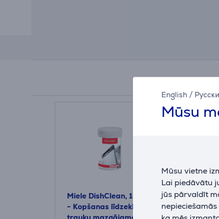
English
/
Русск
Mūsu mā
Mūsu vietne iz
Lai piedāvātu 
jūs pārvaldīt m
Miele DishClean, 160 g
Miele, 250 
nepieciešamās (
- Kopšanas līdzeklis
Atkaļķošana
ka mēs izmantoj
trauku mazgājamai