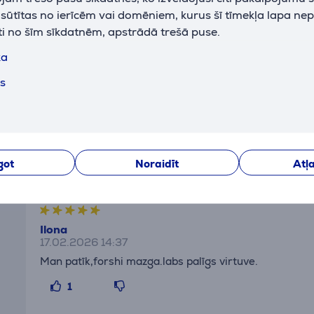
k sūtītas no ierīcēm vai domēniem, kurus šī tīmekļa lapa ne
ti no šīm sīkdatnēm, apstrādā trešā puse.
ka
ts
Atsauksmes
got
Noraidīt
Atļa
Ilona
17.02.2026 14:37
Man patīk,forshi mazga.labs palīgs virtuve.
1