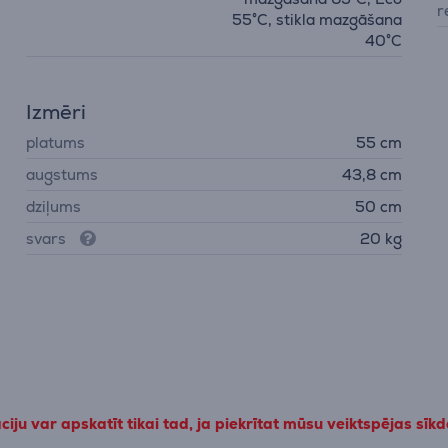
r
55°C, stikla mazgāšana
40°C
Izmēri
platums
55 cm
augstums
43,8 cm
dziļums
50 cm
svars
20 kg
iju var apskatīt tikai tad, ja piekrītat mūsu veiktspējas sīk