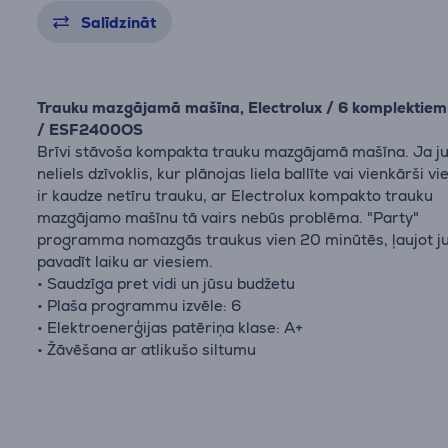
Salīdzināt
Trauku mazgājamā mašīna, Electrolux / 6 komplektiem
/ ESF2400OS
Brīvi stāvoša kompakta trauku mazgājamā mašīna. Ja ju
neliels dzīvoklis, kur plānojas liela ballīte vai vienkārši v
ir kaudze netīru trauku, ar Electrolux kompakto trauku
mazgājamo mašīnu tā vairs nebūs problēma. "Party"
programma nomazgās traukus vien 20 minūtēs, ļaujot 
pavadīt laiku ar viesiem.
• Saudzīga pret vidi un jūsu budžetu
• Plaša programmu izvēle: 6
• Elektroenerģijas patēriņa klase: A+
• Žāvēšana ar atlikušo siltumu