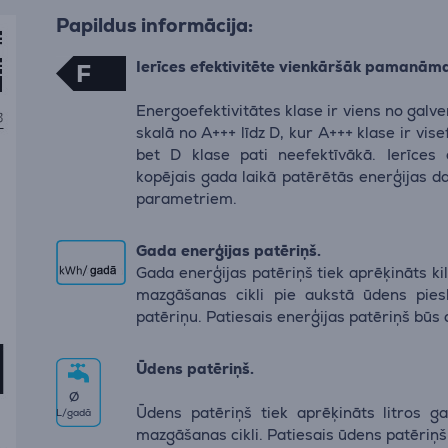
Papildus informācija:
Ierīces efektivitēte vienkāršāk pamanām
F
Energoefektivitātes klase ir viens no galv
skalā no A+++ līdz D, kur A+++ klase ir vis
bet D klase pati neefektīvākā. Ierīces 
kopējais gada laikā patērētās enerģijas d
parametriem.
Gada enerģijas patēriņš.
Gada enerģijas patēriņš tiek aprēķināts k
mazgāšanas cikli pie aukstā ūdens pie
patēriņu. Patiesais enerģijas patēriņš būs
Ūdens patēriņš.
∅
Ūdens patēriņš tiek aprēķināts litros g
L/gadā
mazgāšanas cikli. Patiesais ūdens patēriņš