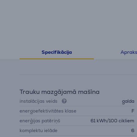
Apraks
Specifikācija
Trauku mazgājamā mašīna
instalācijas veids
galda
energoefektivitātes klase
F
enerģijas patēriņš
61 kWh/100 cikliem
komplektu ielāde
6