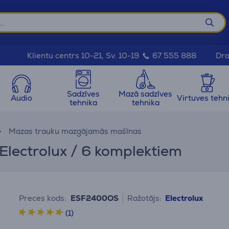
Dra
Klientu centrs 10-21, Sv. 10-19
67 555 888
Sadzīves
Mazā sadzīves
Audio
Virtuves tehn
tehnika
tehnika
Mazas trauku mazgājamās mašīnas
lectrolux / 6 komplektiem
Preces kods:
ESF2400OS
Ražotājs:
Electrolux
(1)