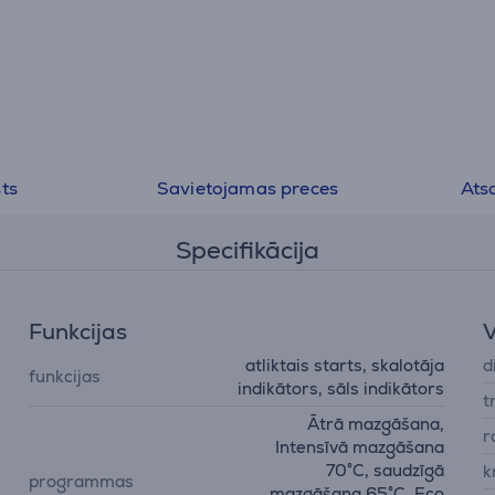
ts
Savietojamas preces
Ats
Specifikācija
Funkcijas
V
atliktais starts, skalotāja
d
funkcijas
indikātors, sāls indikātors
t
Ātrā mazgāšana,
r
Intensīvā mazgāšana
70°C, saudzīgā
k
programmas
mazgāšana 65°C, Eco