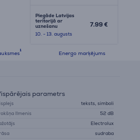
Piegāde Latvijas
teritorijā ar
7.99 €
uznešanu
10. - 13. augusts
auksmes
Energo marķējums
ispārējais parametrs
isplejs
teksts, simboli
rokšņa līmenis
52 dB
ažotājs
Electrolux
rāsa
sudraba