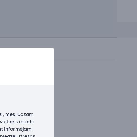
zi, mēs lūdzam
 vietne izmanto
at informējam,
niedzēji (trešās