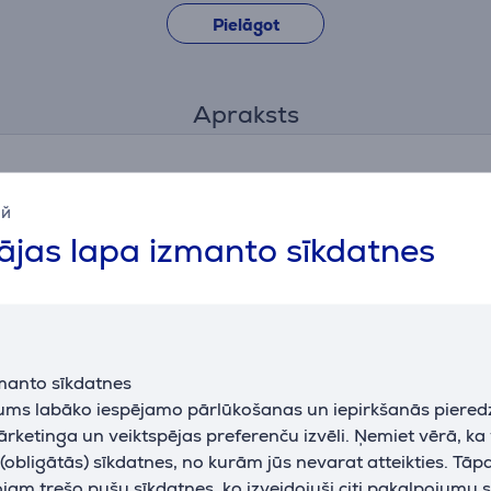
Pielāgot
Apraksts
Papildus aksesuāri
ий
jas lapa izmanto sīkdatnes
manto sīkdatnes
jums labāko iespējamo pārlūkošanas un iepirkšanās piered
ārketinga un veiktspējas preferenču izvēli. Ņemiet vērā, ka
g -
obligātās) sīkdatnes, no kurām jūs nevarat atteikties. Tāp
s līdzeklis
am trešo pušu sīkdatnes, ko izveidojuši citi pakalpojumu s