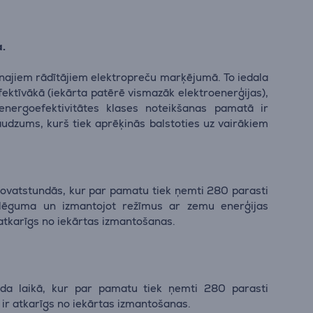
a.
enajiem rādītājiem elektropreču marķējumā. To iedala
efektīvākā (iekārta patērē vismazāk elektroenerģijas),
energoefektivitātes klases noteikšanas pamatā ir
audzums, kurš tiek aprēķinās balstoties uz vairākiem
ilovatstundās, kur par pamatu tiek ņemti 280 parasti
slēguma un izmantojot režīmus ar zemu enerģijas
 atkarīgs no iekārtas izmantošanas.
ada laikā, kur par pamatu tiek ņemti 280 parasti
 ir atkarīgs no iekārtas izmantošanas.