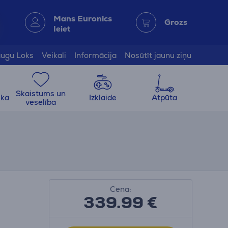
Mans Euronics
Grozs
Ieiet
ugu Loks
Veikali
Informācija
Nosūtīt jaunu ziņu
Skaistums un
ika
Izklaide
Atpūta
veselība
Cena:
339.99
€