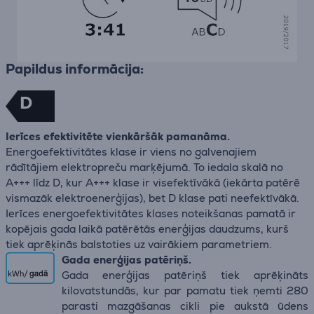
Papildus informācija:
D
Ierīces efektivitēte vienkāršāk pamanāma.
Energoefektivitātes klase ir viens no galvenajiem
rādītājiem elektropreču marķējumā. To iedala skalā no
A+++ līdz D, kur A+++ klase ir visefektīvākā (iekārta patērē
vismazāk elektroenerģijas), bet D klase pati neefektīvākā.
Ierīces energoefektivitātes klases noteikšanas pamatā ir
kopējais gada laikā patērētās enerģijas daudzums, kurš
tiek aprēķinās balstoties uz vairākiem parametriem.
Gada enerģijas patēriņš.
Gada enerģijas patēriņš tiek aprēķināts
kilovatstundās, kur par pamatu tiek ņemti 280
parasti mazgāšanas cikli pie aukstā ūdens