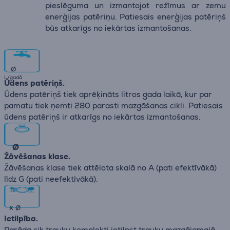
pieslēguma un izmantojot režīmus ar zemu
enerģijas patēriņu. Patiesais enerģijas patēriņš
būs atkarīgs no iekārtas izmantošanas.
∅
L/gadā
Ūdens patēriņš.
Ūdens patēriņš tiek aprēķināts litros gada laikā, kur par
pamatu tiek ņemti 280 parasti mazgāšanas cikli. Patiesais
ūdens patēriņš ir atkarīgs no iekārtas izmantošanas.
∅
Žāvēšanas klase.
Žāvēšanas klase tiek attēlota skalā no А (pati efektīvākā)
līdz G (pati neefektīvākā).
x
∅
Ietilpība.
Parāda cik trauku komplekti ietilpst trauku mazgājamajā