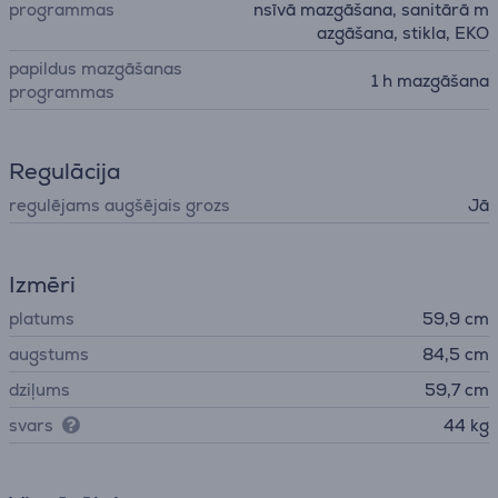
programmas
nsīvā mazgāšana, sanitārā m
azgāšana, stikla, EKO
papildus mazgāšanas
1 h mazgāšana
programmas
Regulācija
regulējams augšējais grozs
Jā
Izmēri
platums
59,9 cm
augstums
84,5 cm
dziļums
59,7 cm
svars
44 kg