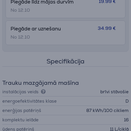
19.99 €
Piegāde līdz mājas durvīm
No 12.10
34.99 €
Piegāde ar uznešanu
No 12.10
Specifikācija
Trauku mazgājamā mašīna
instalācijas veids
brīvi stāvošie
energoefektivitātes klase
D
enerģijas patēriņš
87 kWh/100 cikliem
komplektu ielāde
16
ūdens patēriņš
11 L/ciklā