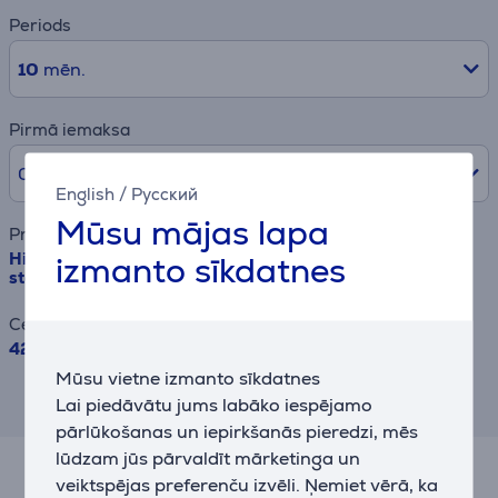
Periods
10
mēn.
Pirmā iemaksa
0% /
0,00 €
English
/
Русский
Mūsu mājas lapa
Preces nosaukums
Hisense, 16 komplekti, platums 60 cm, pelēka - Brīvi
izmanto sīkdatnes
stāvoša trauku mazgājamā mašīna
Cena
429.99 €
Mūsu vietne izmanto sīkdatnes
Rezultāts ir informatīvs un veikts,
Lai piedāvātu jums labāko iespējamo
balstoties uz aptuvenu aprēķinu.
pārlūkošanas un iepirkšanās pieredzi, mēs
lūdzam jūs pārvaldīt mārketinga un
veiktspējas preferenču izvēli. Ņemiet vērā, ka