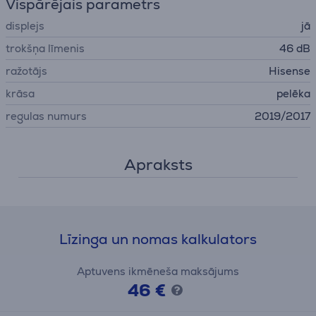
Vispārējais parametrs
displejs
jā
trokšņa līmenis
46 dB
ražotājs
Hisense
krāsa
pelēka
regulas numurs
2019/2017
Apraksts
Līzinga un nomas kalkulators
Aptuvens ikmēneša maksājums
46 €