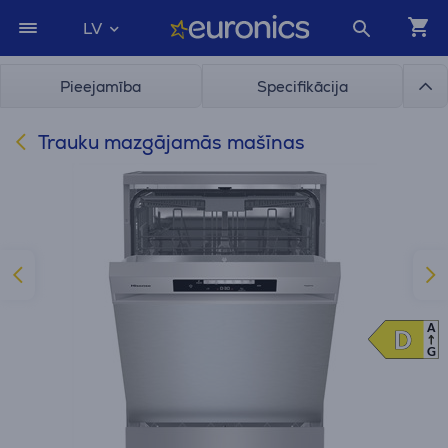
LV
Pieejamība
Specifikācija
Trauku mazgājamās mašīnas
A
D
D
G