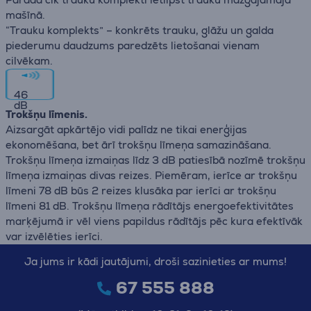
mašīnā.
“Trauku komplekts” – konkrēts trauku, glāžu un galda
piederumu daudzums paredzēts lietošanai vienam
cilvēkam.
46
dB
Trokšņu līmenis.
Aizsargāt apkārtējo vidi palīdz ne tikai enerģijas
ekonomēšana, bet ārī trokšņu līmeņa samazināšana.
Trokšņu līmeņa izmaiņas līdz 3 dB patiesībā nozīmē trokšņu
līmeņa izmaiņas divas reizes. Piemēram, ierīce ar trokšņu
līmeni 78 dB būs 2 reizes klusāka par ierīci ar trokšņu
līmeni 81 dB. Trokšņu līmeņa rādītājs energoefektivitātes
marķējumā ir vēl viens papildus rādītājs pēc kura efektīvāk
var izvēlēties ierīci.
Ja jums ir kādi jautājumi, droši sazinieties ar mums!
67 555 888