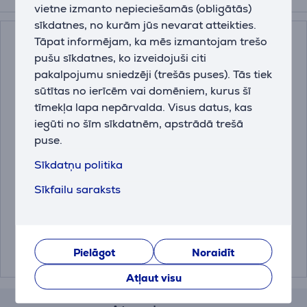
Papildus aksesuāri
vietne izmanto nepieciešamās (obligātās)
sīkdatnes, no kurām jūs nevarat atteikties.
Tāpat informējam, ka mēs izmantojam trešo
pušu sīkdatnes, ko izveidojuši citi
pakalpojumu sniedzēji (trešās puses). Tās tiek
sūtītas no ierīcēm vai domēniem, kurus šī
tīmekļa lapa nepārvalda. Visus datus, kas
iegūti no šīm sīkdatnēm, apstrādā trešā
puse.
Miele DishClean, 160 g
Miele, 250 g -
Sīkdatņu politika
- Kopšanas līdzeklis
Atkaļķošanas līdzeklis
trauku mazgājamai
Sīkfailu saraksts
mašīnai
11905830
10130980
Cena:
Cena:
13.99 €
13.99 €
Pielāgot
Noraidīt
Atļaut visu