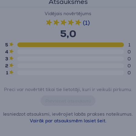
Atsauksmes
Vidējais novērtējums
(1)
5,0
5
1
4
0
3
0
2
0
1
0
Preci var novērtēt tikai tie lietotāji, kuri ir veikuši pirkumu.
Pievienot atsauksmi
Iesniedzot atsauksmi, ievērojiet labās prakses noteikumus.
Vairāk par atsauksmēm lasiet šeit.