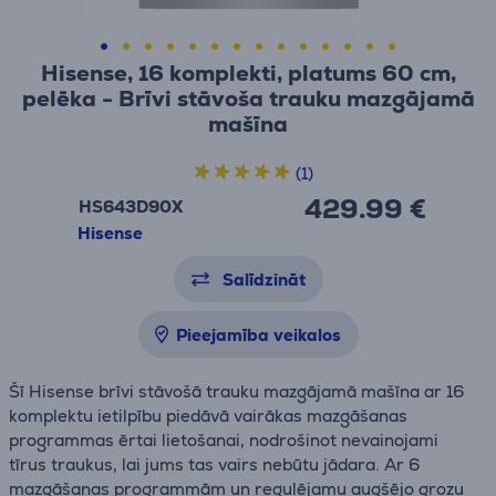
Hisense, 16 komplekti, platums 60 cm,
pelēka - Brīvi stāvoša trauku mazgājamā
mašīna
(1)
429.99 €
HS643D90X
Hisense
Salīdzināt
Pieejamība veikalos
Šī Hisense brīvi stāvošā trauku mazgājamā mašīna ar 16
komplektu ietilpību piedāvā vairākas mazgāšanas
programmas ērtai lietošanai, nodrošinot nevainojami
tīrus traukus, lai jums tas vairs nebūtu jādara. Ar 6
mazgāšanas programmām un regulējamu augšējo grozu