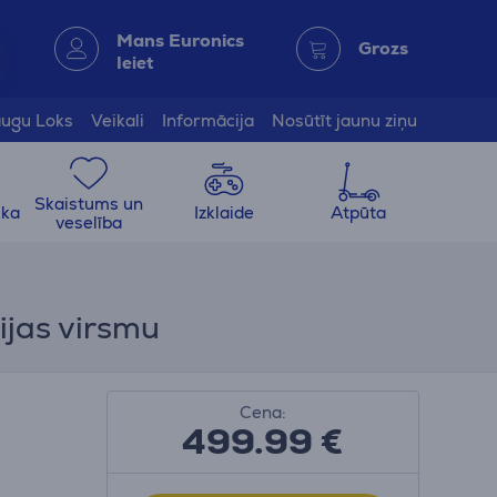
Mans Euronics
Grozs
Ieiet
ugu Loks
Veikali
Informācija
Nosūtīt jaunu ziņu
Skaistums un
ika
Izklaide
Atpūta
veselība
cijas virsmu
Cena:
499.99
€