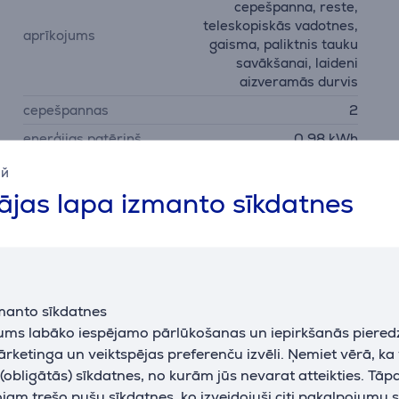
cepešpanna, reste,
teleskopiskās vadotnes,
aprīkojums
gaisma, paliktnis tauku
savākšanai, laideni
aizveramās durvis
cepešpannas
2
enerģijas patēriņš
0,98 kWh
enerģijas patēriņš (ar
ий
0,8 kWh
ventilātoru)
jas lapa izmanto sīkdatnes
iegremdējamie regulatori
Jā
Stiklu skaits durvīs
2
manto sīkdatnes
jums labāko iespējamo pārlūkošanas un iepirkšanās piered
ārketinga un veiktspējas preferenču izvēli. Ņemiet vērā, ka
obligātās) sīkdatnes, no kurām jūs nevarat atteikties. Tāp
am trešo pušu sīkdatnes, ko izveidojuši citi pakalpojumu s