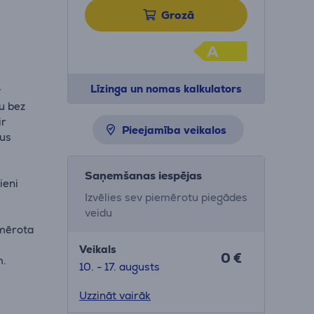
Grozā
A
Līzinga un nomas kalkulators
y
nu bez
ir
Pieejamība veikalos
lus
Saņemšanas iespējas
ieni
Izvēlies sev piemērotu piegādes
veidu
emērota
Veikals
0 €
m.
10. - 17. augusts
Uzzināt vairāk