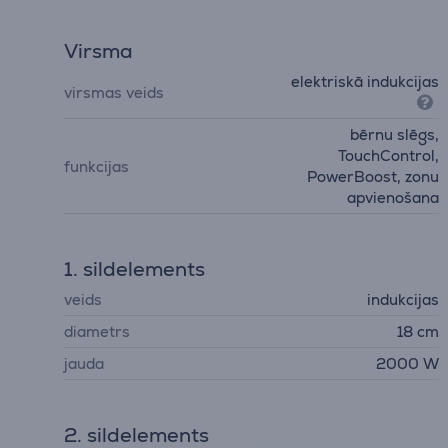
Virsma
elektriskā indukcijas
virsmas veids
bērnu slēgs,
TouchControl,
funkcijas
PowerBoost, zonu
apvienošana
1. sildelements
veids
indukcijas
diametrs
18 cm
jauda
2000 W
2. sildelements