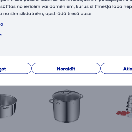
k sūtītas no ierīcēm vai domēniem, kurus šī tīmekļa lapa ne
ti no šīm sīkdatnēm, apstrādā trešā puse.
ka
ts
Apraksts
got
Noraidīt
Atļa
Saistītās preces