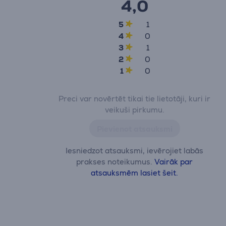
4,0
5
1
4
0
3
1
2
0
1
0
Preci var novērtēt tikai tie lietotāji, kuri ir
veikuši pirkumu.
Pievienot atsauksmi
Iesniedzot atsauksmi, ievērojiet labās
prakses noteikumus.
Vairāk par
atsauksmēm lasiet šeit.