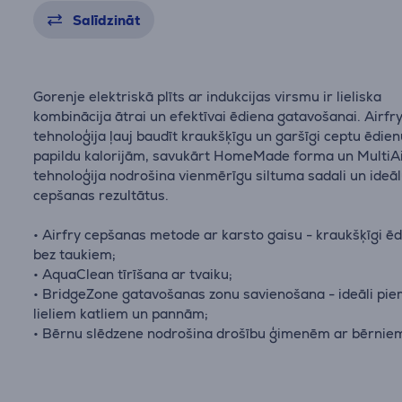
Salīdzināt
Gorenje elektriskā plīts ar indukcijas virsmu ir lieliska
kombinācija ātrai un efektīvai ēdiena gatavošanai. Airfr
tehnoloģija ļauj baudīt kraukšķīgu un garšīgi ceptu ēdie
papildu kalorijām, savukārt HomeMade forma un MultiA
tehnoloģija nodrošina vienmērīgu siltuma sadali un ideā
cepšanas rezultātus.
• Airfry cepšanas metode ar karsto gaisu - kraukšķīgi ēd
bez taukiem;
• AquaClean tīrīšana ar tvaiku;
• BridgeZone gatavošanas zonu savienošana - ideāli pi
lieliem katliem un pannām;
• Bērnu slēdzene nodrošina drošību ģimenēm ar bērnie