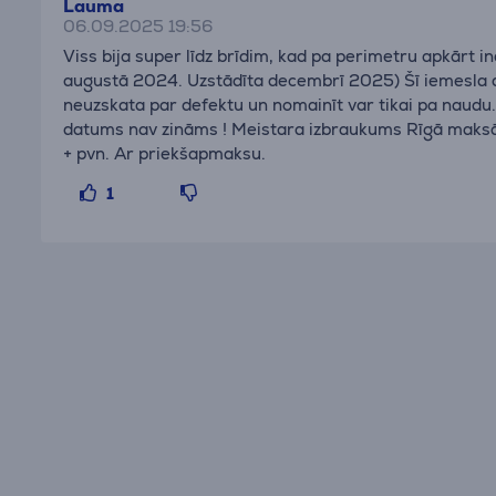
Lauma
06.09.2025 19:56
Viss bija super līdz brīdim, kad pa perimetru apkārt i
augustā 2024. Uzstādīta decembrī 2025) Šī iemesla dē
neuzskata par defektu un nomainīt var tikai pa naudu
datums nav zināms ! Meistara izbraukums Rīgā maksā
+ pvn. Ar priekšapmaksu.
1