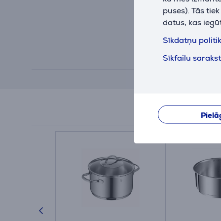
puses). Tās tie
datus, kas iegū
Sīkdatņu politi
Sīkfailu saraks
Pielā