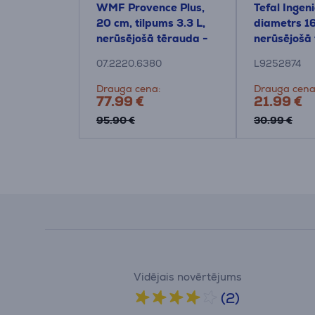
io Ultimate,
WMF Provence Plus,
Tefal Ingen
i, 16/18/20
20 cm, tilpums 3.3 L,
diametrs 1
komplekts +
nerūsējošā tērauda -
nerūsējošā
Katls ar vāku
Katls
07.2220.6380
L9252874
Drauga cena:
Drauga cena
77.99 €
21.99 €
95.90 €
30.99 €
Vidējais novērtējums
(2)