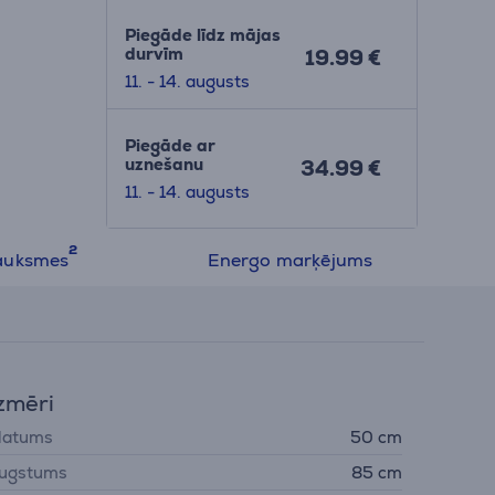
Piegāde līdz mājas
durvīm
19.99 €
11. - 14. augusts
Piegāde ar
uznešanu
34.99 €
11. - 14. augusts
auksmes
Energo marķējums
zmēri
latums
50 cm
ugstums
85 cm