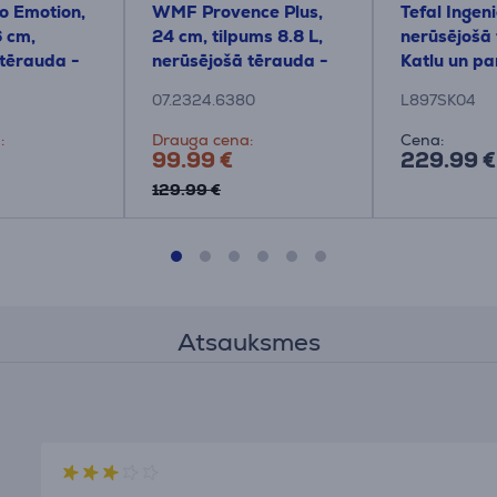
io Emotion,
WMF Provence Plus,
Tefal Ingen
6 cm,
24 cm, tilpums 8.8 L,
nerūsējošā
 tērauda -
nerūsējošā tērauda -
Katlu un p
Katls ar vāku
komplekts
07.2324.6380
L897SK04
:
Drauga cena:
Cena:
99.99 €
229.99 €
129.99 €
Atsauksmes