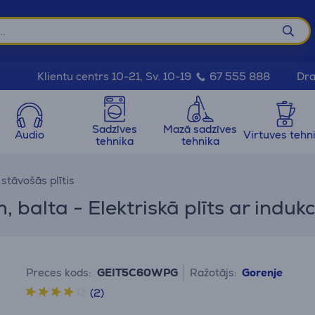
Dra
Klientu centrs 10-21, Sv. 10-19
67 555 888
Sadzīves
Mazā sadzīves
Audio
Virtuves tehn
tehnika
tehnika
 stāvošās plītis
 balta - Elektriskā plīts ar induk
Preces kods:
GEIT5C60WPG
Ražotājs:
Gorenje
(2)