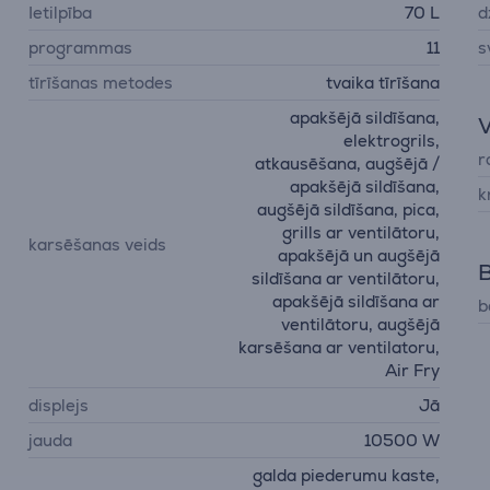
Ietilpība
70 L
d
programmas
11
s
tīrīšanas metodes
tvaika tīrīšana
apakšējā sildīšana,
V
elektrogrils,
r
atkausēšana, augšējā /
apakšējā sildīšana,
k
augšējā sildīšana, pica,
grills ar ventilātoru,
karsēšanas veids
apakšējā un augšējā
sildīšana ar ventilātoru,
apakšējā sildīšana ar
b
ventilātoru, augšējā
karsēšana ar ventilatoru,
Air Fry
displejs
Jā
jauda
10500 W
galda piederumu kaste,