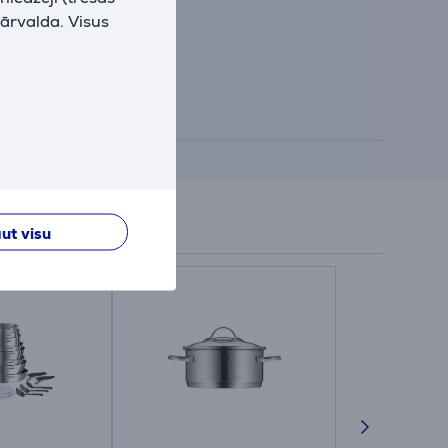
pārvalda. Visus
ut visu