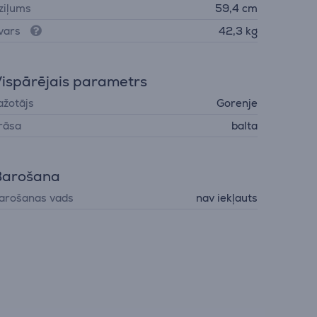
ziļums
59,4 cm
vars
42,3 kg
ispārējais parametrs
ažotājs
Gorenje
rāsa
balta
Barošana
arošanas vads
nav iekļauts