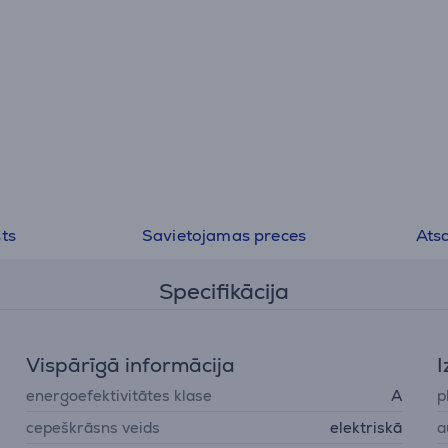
ts
Savietojamas preces
Ats
Specifikācija
Vispārīgā informācija
I
energoefektivitātes klase
A
p
cepeškrāsns veids
elektriskā
a