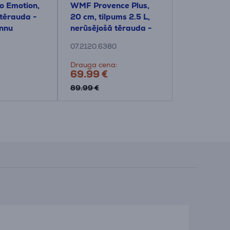
io Emotion,
WMF Provence Plus,
Tefal Ingen
 tērauda -
20 cm, tilpums 2.5 L,
nerūsējošā
annu
nerūsējošā tērauda -
Katlu un p
Katls ar vāku
komplekts
07.2120.6380
L897DS04
Drauga cena:
Cena:
69.99 €
189.99 €
89.99 €