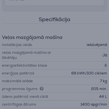
Specifikācija
Veļas mazgājamā mašīna
instalācijas veids
iebūvējamā
veļas mazgājamā mašīna ar
Jā
žāvētāju
energoefektivitātes klase
E
enerģijas patēriņš
69 kWh/100 cikliem
maksimālā ielāde
7 kg
programmas ilgums
205 min.
ūdens patēriņš vienā ciklā
44 L
centrifūgas ātrums
1400 apgr/min