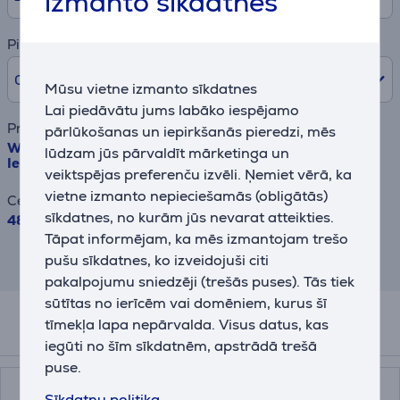
izmanto sīkdatnes
Pirmā iemaksa
0% /
0,00 €
Mūsu vietne izmanto sīkdatnes
Lai piedāvātu jums labāko iespējamo
Preces nosaukums
pārlūkošanas un iepirkšanās pieredzi, mēs
Whirlpool, 7/5 kg, dziļums 54.5 cm, 1400 apgr/min. -
lūdzam jūs pārvaldīt mārketinga un
Iebūvējama veļas mazgājamā mašīna ar žāvētāju
veiktspējas preferenču izvēli. Ņemiet vērā, ka
vietne izmanto nepieciešamās (obligātās)
Cena
sīkdatnes, no kurām jūs nevarat atteikties.
489.99 €
Tāpat informējam, ka mēs izmantojam trešo
Rezultāts ir informatīvs un veikts,
pušu sīkdatnes, ko izveidojuši citi
balstoties uz aptuvenu aprēķinu.
pakalpojumu sniedzēji (trešās puses). Tās tiek
sūtītas no ierīcēm vai domēniem, kurus šī
tīmekļa lapa nepārvalda. Visus datus, kas
Papildus aksesuāri
iegūti no šīm sīkdatnēm, apstrādā trešā
puse.
Sīkdatņu politika