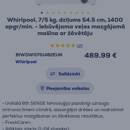
Whirlpool, 7/5 kg, dziļums 54.5 cm, 1400
apgr/min. - Iebūvējama veļas mazgājamā
mašīna ar žāvētāju
(2)
489.99 €
BIWDWG751482EUN
Whirlpool
Salīdzināt
Pieejamība veikalos
• Unikālā 6th SENSE tehnoloģija pastāvīgi uzrauga
mitruma līmeni cilindrā, aizsargājot drēbes un nodrošinot
perfektus mazgāšanas un žāvēšanas rezultātus;
• FreshCare+;
• Atliktais starts (1–24 stundas);