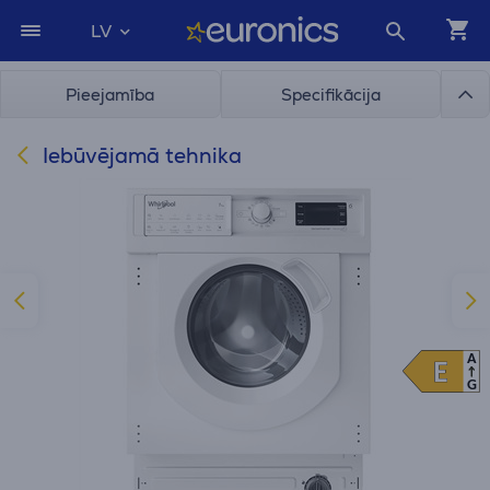
LV
Pieejamība
Specifikācija
Iebūvējamā tehnika
A
E
E
G