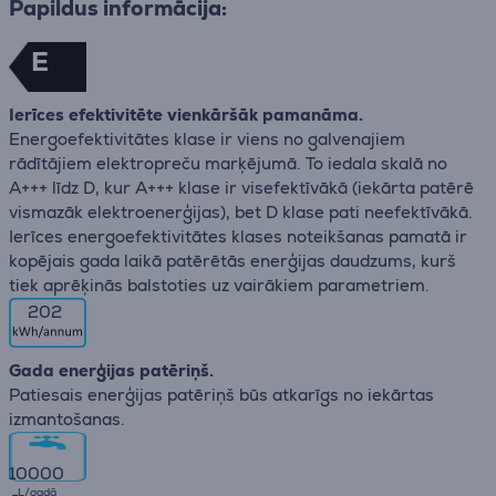
Papildus informācija:
E
Ierīces efektivitēte vienkāršāk pamanāma.
Energoefektivitātes klase ir viens no galvenajiem
rādītājiem elektropreču marķējumā. To iedala skalā no
A+++ līdz D, kur A+++ klase ir visefektīvākā (iekārta patērē
vismazāk elektroenerģijas), bet D klase pati neefektīvākā.
Ierīces energoefektivitātes klases noteikšanas pamatā ir
kopējais gada laikā patērētās enerģijas daudzums, kurš
tiek aprēķinās balstoties uz vairākiem parametriem.
202
Gada enerģijas patēriņš.
Patiesais enerģijas patēriņš būs atkarīgs no iekārtas
izmantošanas.
10000
L/gadā