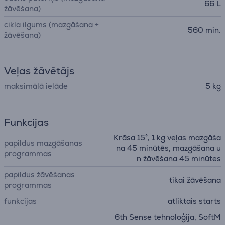
66 L
žāvēšana)
cikla ilgums (mazgāšana +
560 min.
žāvēšana)
Veļas žāvētājs
maksimālā ielāde
5 kg
Funkcijas
Krāsa 15°, 1 kg veļas mazgāša
papildus mazgāšanas
na 45 minūtēs, mazgāšana u
programmas
n žāvēšana 45 minūtes
papildus žāvēšanas
tikai žāvēšana
programmas
funkcijas
atliktais starts
6th Sense tehnoloģija, SoftM