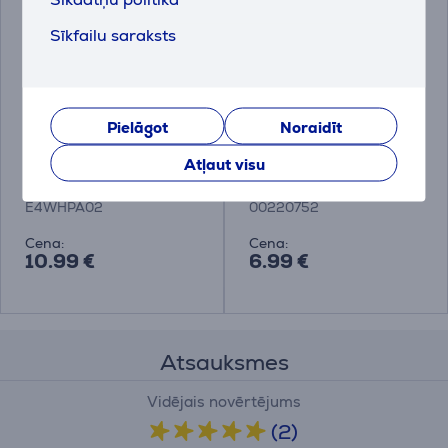
Sīkfailu saraksts
Pielāgot
Noraidīt
Paliktņi pret vibrāciju,
Xavax, 4 gab., balta -
Atļaut visu
Electrolux / 4 gab
Paliktņi pret vibrāciju
E4WHPA02
00220752
Cena:
Cena:
10.99 €
6.99 €
Atsauksmes
Vidējais novērtējums
(2)