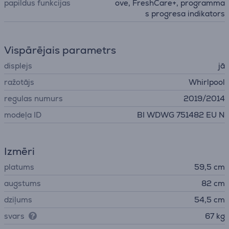
papildus funkcijas
ove, FreshCare+, programma
s progresa indikators
Vispārējais parametrs
displejs
jā
ražotājs
Whirlpool
regulas numurs
2019/2014
modeļa ID
BI WDWG 751482 EU N
Izmēri
platums
59,5 cm
augstums
82 cm
dziļums
54,5 cm
svars
67 kg