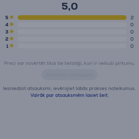
5,0
5
2
4
0
3
0
2
0
1
0
Preci var novērtēt tikai tie lietotāji, kuri ir veikuši pirkumu.
Pievienot atsauksmi
Iesniedzot atsauksmi, ievērojiet labās prakses noteikumus.
Vairāk par atsauksmēm lasiet šeit.