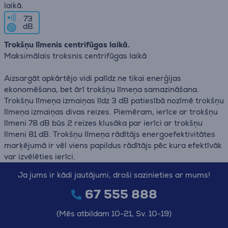
laikā.
73
dB
Trokšņu līmenis centrifūgas laikā.
Maksimālais troksnis centrifūgas laikā
Aizsargāt apkārtējo vidi palīdz ne tikai enerģijas
ekonomēšana, bet ārī trokšņu līmeņa samazināšana.
Trokšņu līmeņa izmaiņas līdz 3 dB patiesībā nozīmē trokšņu
līmeņa izmaiņas divas reizes. Piemēram, ierīce ar trokšņu
līmeni 78 dB būs 2 reizes klusāka par ierīci ar trokšņu
līmeni 81 dB. Trokšņu līmeņa rādītājs energoefektivitātes
marķējumā ir vēl viens papildus rādītājs pēc kura efektīvāk
var izvēlēties ierīci.
Ja jums ir kādi jautājumi, droši sazinieties ar mums!
67 555 888
(Mēs atbildam 10-21, Sv. 10-19)