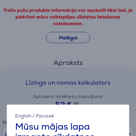
Trešo pušu produkta informāciju var apskatīt tikai tad, ja
piekrītat mūsu veiktspējas sīkdatņu lietošanas
noteikumiem.
Pielāgot
Apraksts
Līzinga un nomas kalkulators
Aptuvens ikmēneša maksājums
52 €
English
/
Русский
Periods
Mūsu mājas lapa
10
mēn.