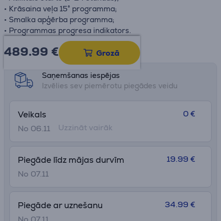
• Krāsaina veļa 15° programma;
• Smalka apģērba programma;
• Programmas progresa indikators.
489.99
€
Datu lapa
Grozā
Saņemšanas iespējas
Izvēlies sev piemērotu piegādes veidu
0 €
Veikals
Uzzināt vairāk
No 06.11
19.99 €
Piegāde līdz mājas durvīm
No 07.11
34.99 €
Piegāde ar uznešanu
No 07.11