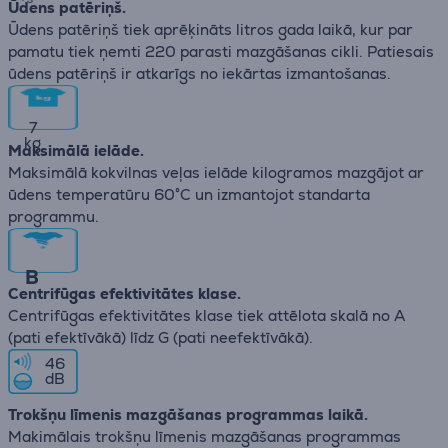
Ūdens patēriņš.
Ūdens patēriņš tiek aprēķināts litros gada laikā, kur par
pamatu tiek ņemti 220 parasti mazgāšanas cikli. Patiesais
ūdens patēriņš ir atkarīgs no iekārtas izmantošanas.
7
kg
Maksimālā ielāde.
Maksimālā kokvilnas veļas ielāde kilogramos mazgājot ar
ūdens temperatūru 60°C un izmantojot standarta
programmu.
B
Centrifūgas efektivitātes klase.
Centrifūgas efektivitātes klase tiek attēlota skalā no А
(pati efektīvākā) līdz G (pati neefektīvākā).
46
dB
Trokšņu līmenis mazgāšanas programmas laikā.
Makimālais trokšņu līmenis mazgāšanas programmas