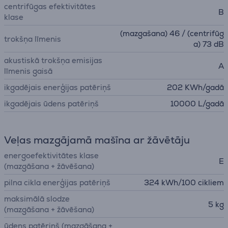
centrifūgas efektivitātes
B
klase
(mazgašana) 46 / (centrifūg
trokšņa līmenis
a) 73 dB
akustiskā trokšņa emisijas
A
līmenis gaisā
ikgadējais enerģijas patēriņš
202 KWh/gadā
ikgadējais ūdens patēriņš
10000 L/gadā
Veļas mazgājamā mašīna ar žāvētāju
energoefektivitātes klase
E
(mazgāšana + žāvēšana)
pilna cikla enerģijas patēriņš
324 kWh/100 cikliem
maksimālā slodze
5 kg
(mazgāšana + žāvēšana)
ūdens patēriņš (mazgāšana +