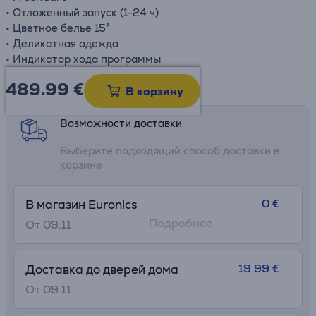
• Отложенный запуск (1-24 ч)
• Цветное белье 15°
• Деликатная одежда
• Индикатор хода программы
489.99
€
Информационный лист
В корзину
Возможности доставки
Выберите подходящий способ доставки в
корзине
0 €
В магазин Euronics
Подробнее
От 09.11
19.99 €
Доставка до дверей дома
От 09.11