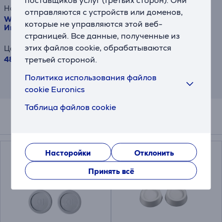
Наименование товара
отправляются с устройств или доменов,
Whirlpool, 7 кг / 5 кг, глубина 55 см, 1400 об/мин -
которые не управляются этой веб-
Интегрируемая стирально-сушильная машина
страницей. Все данные, полученные из
этих файлов cookie, обрабатываются
Цена
третьей стороной.
489.99 €
Политика использования файлов
Результат информативен и основан на
приблизительной оценке.
cookie Euronics
Таблица файлов cookie
Смотреть дополнительно
Насторойки
Отклонить
Принять всё