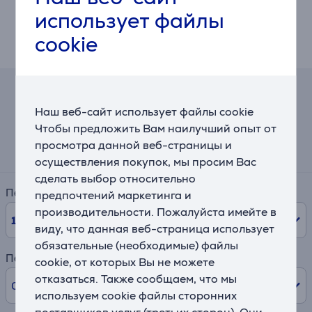
вручную белье без прохождения цикла стирки. Если
использует файлы
Вам нужно только высушить одежду, то Вы сможете
использовать данную функцию, пропустив цикл
cookie
стирки.
Калькулятор лизинга и аренды
Наш веб-сайт использует файлы cookie
Чтобы предложить Вам наилучший опыт от
Примерный размер ежемесячного платежа
просмотра данной веб-страницы и
52 €
осуществления покупок, мы просим Вас
сделать выбор относительно
Период
предпочтений маркетинга и
производительности. Пожалуйста имейте в
10
мес.
виду, что данная веб-страница использует
обязательные (необходимые) файлы
Первый взнос
cookie, от которых Вы не можете
отказаться. Также сообщаем, что мы
0% /
0,00 €
используем cookie файлы сторонних
поставщиков услуг (третьих сторон). Они