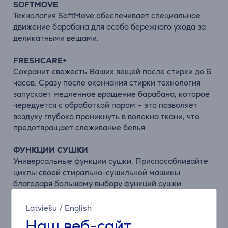
SOFTMOVE
Технология SoftMove обеспечивает специальное
движение барабана для особо бережного ухода за
деликатными вещами.
FRESHCARE+
Сохранит свежесть Ваших вещей после стирки до 6
часов. Сразу после окончания стирки технология
запускает медленное вращение барабана, которое
чередуется с обработкой паром – это позволяет
воздуху глубоко проникнуть в волокна ткани, что
предотвращает слеживание белья.
ФУНКЦИИ СУШКИ
Универсальные функции сушки. Приспосабливайте
циклы своей стирально-сушильной машины
благодаря большому выбору функций сушки.
ТОЛЬКО СУШКА
Latviešu
/
English
Данная функция позволяет сушить выстиранное
Наш веб-сайт