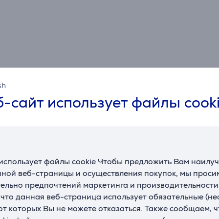
sh
-сайт использует файлы cook
Спецификация
Общий параметр
Производитель
Hama
использует файлы cookie Чтобы предложить Вам наилу
ной веб-страницы и осуществления покупок, мы просим
Цвет
черный
ельно предпочтений маркетинга и производительности
, что данная веб-страница использует обязательные (н
 от которых Вы не можете отказаться. Также сообщаем, 