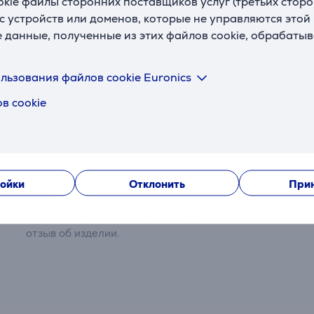
okie файлы сторонних поставщиков услуг (третьих сторо
с устройств или доменов, которые не управляются этой
е данные, полученные из этих файлов cookie, обрабаты
льзования файлов cookie Euronics
в cookie
Отзывы
ойки
Отклонить
Прин
Сейчас отзывов нет.
После совершения покупки откроется возможность вне
отзыв об изделии.