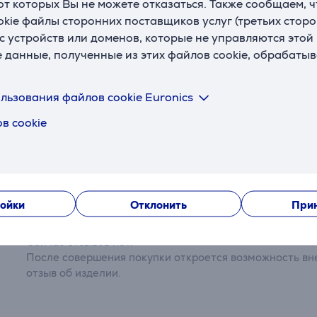
 от которых Вы не можете отказаться. Также сообщаем, 
okie файлы сторонних поставщиков услуг (третьих сторо
Производитель
Hama
с устройств или доменов, которые не управляются этой
Цвет
черный
е данные, полученные из этих файлов cookie, обрабаты
льзования файлов cookie Euronics
в cookie
Отзывы
ойки
Отклонить
Прин
Сейчас отзывов нет.
После совершения покупки откроется возможность вне
отзыв об изделии.