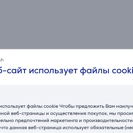
sh
Спецификация
-сайт использует файлы cook
Соединение
Стандарт USB
USB 3.0
Скорость передачи
использует файлы cookie Чтобы предложить Вам наилу
5 Gbps
данных
ной веб-страницы и осуществления покупок, мы просим
ельно предпочтений маркетинга и производительности
, что данная веб-страница использует обязательные (н
Общий параметр