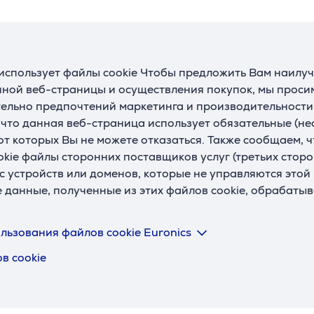
240 Вт
мощность
использует файлы cookie Чтобы предложить Вам наилу
ной веб-страницы и осуществления покупок, мы просим
ельно предпочтений маркетинга и производительности
, что данная веб-страница использует обязательные (н
Описание
 от которых Вы не можете отказаться. Также сообщаем, 
okie файлы сторонних поставщиков услуг (третьих сторо
с устройств или доменов, которые не управляются этой
 240 Вт и оснащен технологией Power Delivery, что гарант
е данные, полученные из этих файлов cookie, обрабаты
айте свои устройства в рабочем состоянии.
льзования файлов cookie Euronics
з TPE, обеспечивающей исключительную износостойкость.
в cookie
.
ирован, чтобы не спутываться, что обеспечивает удобство