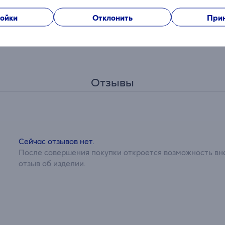
ойки
Отклонить
Прин
ключения, а скорость передачи данных до 480 Мбит/с дел
Отзывы
Сейчас отзывов нет.
После совершения покупки откроется возможность вне
отзыв об изделии.