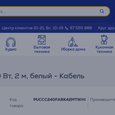
Круг дру
Центр клиентов 10-21, Вс. 10-19
67 555 888
Бытовая
Кухонная
Аудио
Уборка дома
техника
техника
 Вт, 2 м, белый - Кабель
Код
PUCCC240FABK42MTWHI
Производите
товара: