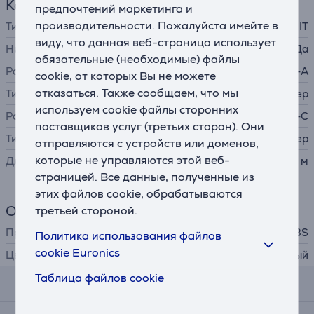
Кабель
предпочтений маркетинга и
производительности. Пожалуйста имейте в
Тип кабеля / адаптера
IT
виду, что данная веб-страница использует
Никелированные контакты
Да
обязательные (необходимые) файлы
Разъем A
USB-A
cookie, от которых Вы не можете
отказаться. Также сообщаем, что мы
Тип коннектора А
штекер
используем cookie файлы сторонних
Разъем B
USB-C
поставщиков услуг (третьих сторон). Они
Тип коннектора B
штекер
отправляются с устройств или доменов,
которые не управляются этой веб-
Длина
1,5 м
страницей. Все данные, полученные из
этих файлов cookie, обрабатываются
Общий параметр
третьей стороной.
Производитель
SBS
Политика использования файлов
cookie Euronics
Цвет
серый
Таблица файлов cookie
Отзывы