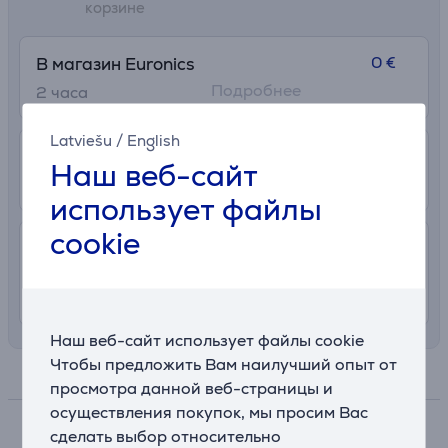
корзине
0 €
В магазин Euronics
Подробнее
2 часa
Latviešu
/
English
2.99 €
В почтовый автомат
Наш веб-сайт
12. - 17. августа
использует файлы
cookie
7.99 €
Доставка с заносом на територии
Латвии
11. - 14. августа
Наш веб-сайт использует файлы cookie
Чтобы предложить Вам наилучший опыт от
Спецификация
просмотра данной веб-страницы и
осуществления покупок, мы просим Вас
сделать выбор относительно