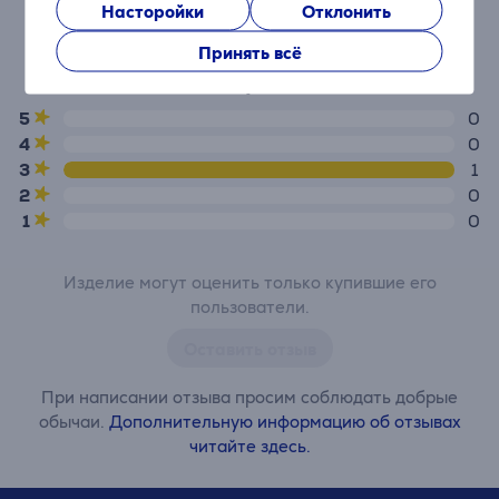
Средняя оценка
Насторойки
Отклонить
(1)
Принять всё
3,0
5
0
4
0
3
1
2
0
1
0
Изделие могут оценить только купившие его
пользователи.
Оставить отзыв
При написании отзыва просим соблюдать добрые
обычаи.
Дополнительную информацию об отзывах
читайте здесь.