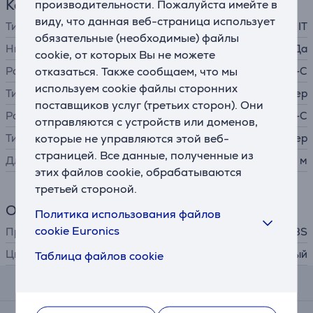
Кабель
производительности. Пожалуйста имейте в
виду, что данная веб-страница использует
Тип кабеля / адаптера
IT
обязательные (необходимые) файлы
Никелированные контакты
Да
cookie, от которых Вы не можете
отказаться. Также сообщаем, что мы
Разъем A
USB-C
используем cookie файлы сторонних
Тип коннектора А
штекер
поставщиков услуг (третьих сторон). Они
Разъем B
USB-C
отправляются с устройств или доменов,
которые не управляются этой веб-
Тип коннектора B
штекер
страницей. Все данные, полученные из
Длина
1,5 м
этих файлов cookie, обрабатываются
третьей стороной.
Общий параметр
Политика использования файлов
cookie Euronics
Производитель
SBS
Цвет
черный
Таблица файлов cookie
Отзывы