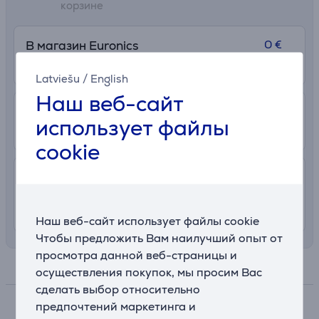
корзине
0 €
В магазин Euronics
Подробнее
2 часa
Latviešu
/
English
Наш веб-сайт
2.99 €
В почтовый автомат
использует файлы
10. - 14. августа
cookie
7.99 €
Доставка с заносом на територии
Латвии
8. - 12. августа
Наш веб-сайт использует файлы cookie
Чтобы предложить Вам наилучший опыт от
просмотра данной веб-страницы и
Спецификация
осуществления покупок, мы просим Вас
сделать выбор относительно
предпочтений маркетинга и