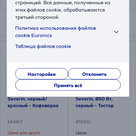
страницей. Все данные, полученные из
этих файлов cookie, обрабатываются
третьей стороной.
Политика использования файлов
Подходящие товары
cookie Euronics
Таблица файлов cookie
Насторойки
Отклонить
Принять всё
Severin, черный/
Severin, 850 Вт,
красный - Кофеварка
черный - Тостер
KA4817
AT4321
Цена для друга:
Цена: