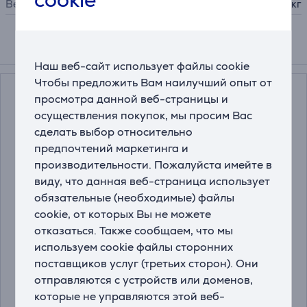
Вес
0,8 кг
Смотреть дополнительно
Наш веб-сайт использует файлы cookie
Чтобы предложить Вам наилучший опыт от
просмотра данной веб-страницы и
осуществления покупок, мы просим Вас
сделать выбор относительно
предпочтений маркетинга и
производительности. Пожалуйста имейте в
виду, что данная веб-страница использует
обязательные (необходимые) файлы
Bosch Siemens, 6 шт. -
Melitta Anti Calc Bio,
cookie, от которых Вы не можете
Таблетки для очистки
250 мл - Средство для
отказаться. Также сообщаем, что мы
от накипи
удаления накипи
используем cookie файлы сторонних
00312453
4006508217700
поставщиков услуг (третьих сторон). Они
отправляются с устройств или доменов,
Цена:
Цена:
15.99 €
4.99 €
которые не управляются этой веб-