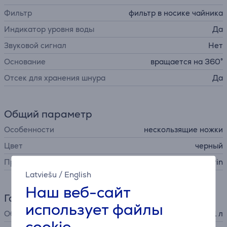
Фильтр
фильтр в носике чайника
Индикатор уровня воды
Да
Звуковой сигнал
Нет
Основание
вращается на 360°
Отсек для хранения шнура
Да
Общий параметр
Особенности
нескользящие ножки
Цвет
черный
Производитель
Severin
Latviešu
/
English
Наш веб-сайт
Габариты
использует файлы
Общий объем
1 л
cookie