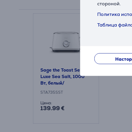
стороной.
Политика испо
Таблица файло
Настор
Sage the Toast Select
Luxe Sea Salt, 1000
Вт, белый/
серебристый - Тостер
STA735SST
Цена:
139.99 €