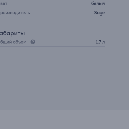
вет
белый
роизводитель
Sage
Габариты
бщий объем
1,7 л