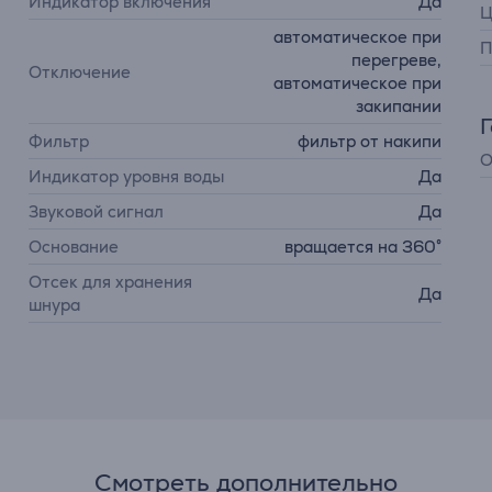
Индикатор включения
Да
Ц
автоматическое при
П
перегреве,
Отключение
автоматическое при
закипании
Фильтр
фильтр от накипи
О
Индикатор уровня воды
Да
Звуковой сигнал
Да
Основание
вращается на 360°
Отсек для хранения
Да
шнура
Смотреть дополнительно