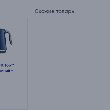
Схожие товары
oft Top™
 синий -