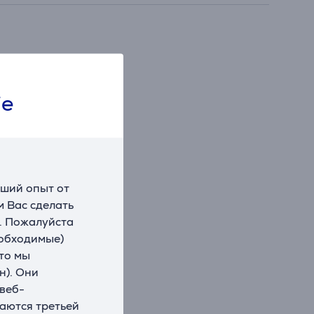
ie
чший опыт от
 Вас сделать
. Пожалуйста
еобходимые)
что мы
н). Они
 веб-
ваются третьей