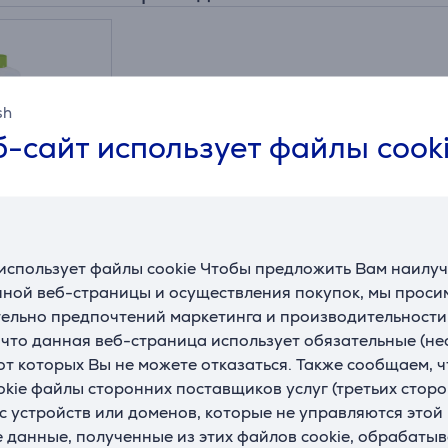
sh
-сайт использует файлы cook
 Calc Bio,
редство для
акипи
использует файлы cookie Чтобы предложить Вам наилу
700
ной веб-страницы и осуществления покупок, мы просим
ельно предпочтений маркетинга и производительности
, что данная веб-страница использует обязательные (н
 от которых Вы не можете отказаться. Также сообщаем, 
okie файлы сторонних поставщиков услуг (третьих сторо
с устройств или доменов, которые не управляются этой
е данные, полученные из этих файлов cookie, обрабаты