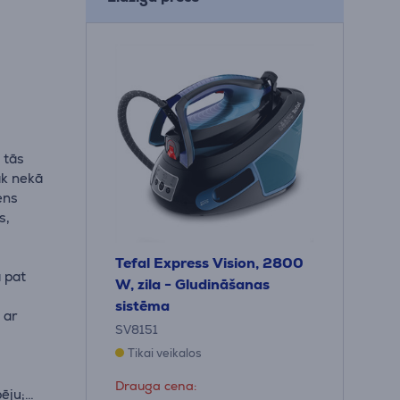
 tās
āk nekā
ens
s,
Tefal Express Vision, 2800
 pat
W, zila - Gludināšanas
sistēma
 ar
SV8151
Tikai veikalos
Drauga cena:
pēju;