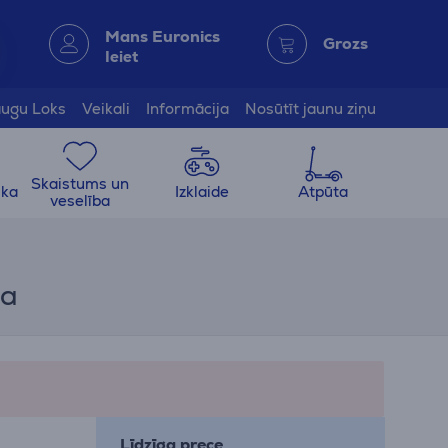
Mans Euronics
Grozs
Ieiet
ugu Loks
Veikali
Informācija
Nosūtīt jaunu ziņu
Skaistums un
ika
Izklaide
Atpūta
veselība
ma
Līdzīga prece