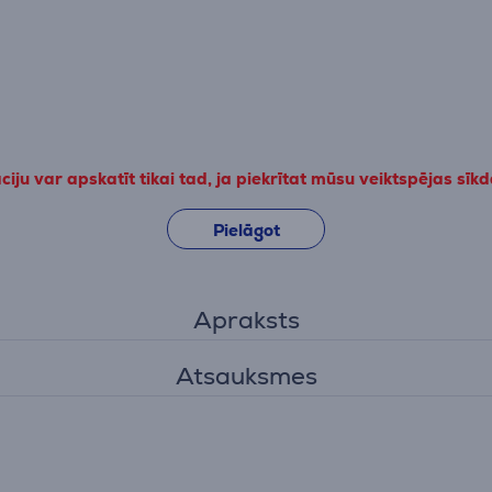
iju var apskatīt tikai tad, ja piekrītat mūsu veiktspējas sīk
Pielāgot
Apraksts
Atsauksmes