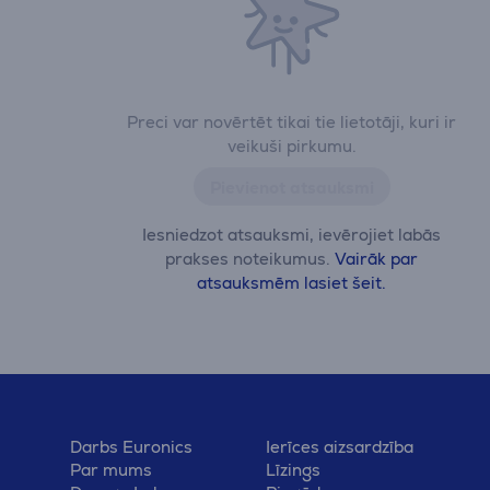
Preci var novērtēt tikai tie lietotāji, kuri ir
veikuši pirkumu.
Pievienot atsauksmi
Iesniedzot atsauksmi, ievērojiet labās
prakses noteikumus.
Vairāk par
atsauksmēm lasiet šeit.
Darbs Euronics
Ierīces aizsardzība
Par mums
Līzings