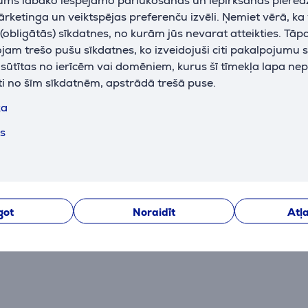
iestatīšana
ārketinga un veiktspējas preferenču izvēli. Ņemiet vērā, ka
obligātās) sīkdatnes, no kurām jūs nevarat atteikties. Tāp
krāsa
zila/balta
am trešo pušu sīkdatnes, ko izveidojuši citi pakalpojumu s
ražotājs
Tefal
k sūtītas no ierīcēm vai domēniem, kurus šī tīmekļa lapa ne
ti no šīm sīkdatnēm, apstrādā trešā puse.
Izmēri
ka
platums
17,9 cm
ts
augstums
25,6 cm
dziļums
36,2 cm
svars
3,4 kg
got
Noraidīt
Atļa