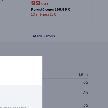
99
tru
.99 €
o Tefal
Parastā cena: 199.99 €
umu
10 mēneši 11 €
Atsauksmes
Barošana
ada garums
1,6 m
utomātiskā izslēgšanās
Jā
ada uzglabāšanas
Jā
odalījums
eslēgšanas/izslēgšanas
Jā
zi, mēs lūdzam
lēdzis