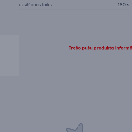
uzsilšanas laiks
120 s
Trešo pušu produkta informāc