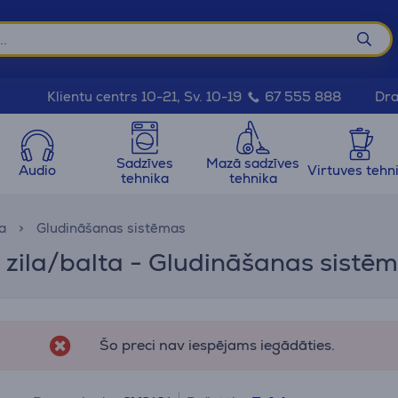
Dra
Klientu centrs 10-21, Sv. 10-19
67 555 888
Sadzīves
Mazā sadzīves
Audio
Virtuves tehn
tehnika
tehnika
a
Gludināšanas sistēmas
 zila/balta - Gludināšanas sistē
Šo preci nav iespējams iegādāties.