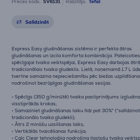
Preces kods:
SV6131
Ražotājs:
Tefal
Salīdzināt
Express Easy gludināšanas sistēma ir perfekta ātras
gludināšanas un izcila komforta kombinācija. Pateicoties
spēcīgajai tvaika veiktspējai, Express Easy darbojas ātr
tradicionālais tvaika gludeklis. Lielā, noņemamā 1.7 L ūd
tvertne samazina nepieciešamību pēc biežas uzpildīšana
nodrošinot bezrūpīgas gludināšanas sesijas.
• Spēcīgs (350 g/minūtē) tvaika pastiprinājums izgludina
visstiprākās krokas;
• Samaziniet gludināšanas laiku līdz pat 30%* (*salīdzinot
tradicionālo tvaika gludekli);
• Ātrs 2 minūšu uzsilšanas laiks;
• Vertikālās tvaicēšanas funkcija;
• Calc Clear tehnoloģija nodrošina ilgstošu tvaika veikts