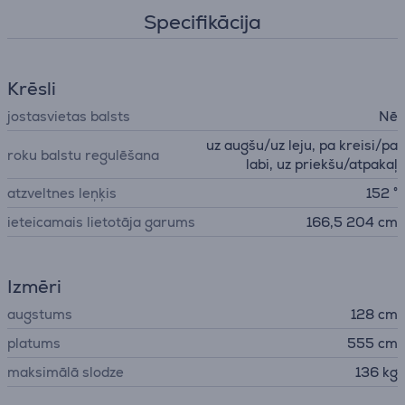
Specifikācija
Krēsli
jostasvietas balsts
Nē
uz augšu/uz leju, pa kreisi/pa
roku balstu regulēšana
labi, uz priekšu/atpakaļ
atzveltnes leņķis
152 °
ieteicamais lietotāja garums
166,5 204 cm
Izmēri
augstums
128 cm
platums
555 cm
maksimālā slodze
136 kg