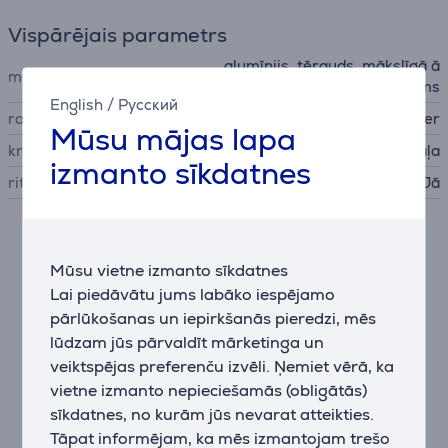
Vispārējais parametrs
alumīnijs, tērauds, mākslīgā ā
materiāls
da, audums
English
/
Русский
ražotājs
Razer
Mūsu mājas lapa
krāsa
melna, zaļa
izmanto sīkdatnes
riteņi
Jā
Apraksts
Mūsu vietne izmanto sīkdatnes
Lai piedāvātu jums labāko iespējamo
Maksimālais komforts
pārlūkošanas un iepirkšanās pieredzi, mēs
Razer Enki Pro krēsls spelēm ir izstrādāts, lai
lūdzam jūs pārvaldīt mārketinga un
pārkāptu komforta robežas. Tā augstākās kvalitātes
veiktspējas preferenču izvēli. Ņemiet vērā, ka
Alcantara® apdare un dubulta blīvuma polsterēta
atzveltne nodrošina, ka jūs varat baudīt maksimālu
vietne izmanto nepieciešamās (obligātās)
komfortu pat pēc vairāku stundu spēļu sesijām. Krēsla
sīkdatnes, no kurām jūs nevarat atteikties.
dizains koncentrējas uz smalkām komforta detaļām,
Tāpat informējam, ka mēs izmantojam trešo