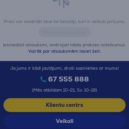
Preci var novērtēt tikai tie lietotāji, kuri ir veikuši pirkumu.
Pievienot atsauksmi
Iesniedzot atsauksmi, ievērojiet labās prakses noteikumus.
Vairāk par atsauksmēm lasiet šeit.
Ja jums ir kādi jautājumi, droši sazinieties ar mums!
67 555 888
(Mēs atbildam 10-21, Sv. 10-19)
Klientu centrs
Veikali