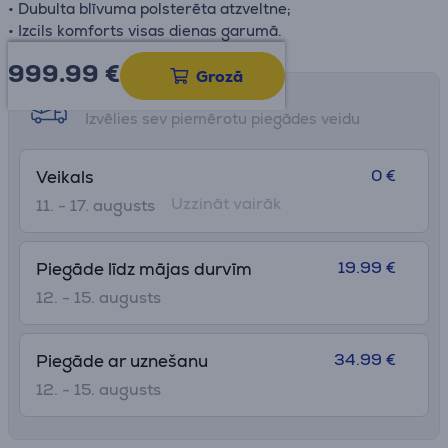
• Dubulta blīvuma polsterēta atzveltne;
• Izcils komforts visas dienas garumā.
999.99
€
Grozā
Saņemšanas iespējas
Izvēlies sev piemērotu piegādes veidu
0 €
Veikals
Uzzināt vairāk
11. - 17. augusts
19.99 €
Piegāde līdz mājas durvīm
12. - 15. augusts
34.99 €
Piegāde ar uznešanu
12. - 15. augusts