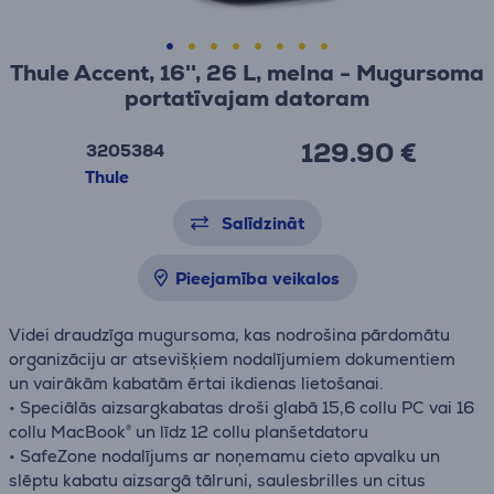
Thule Accent, 16'', 26 L, melna - Mugursoma
portatīvajam datoram
129.90 €
3205384
Thule
Salīdzināt
Pieejamība veikalos
Videi draudzīga mugursoma, kas nodrošina pārdomātu
organizāciju ar atsevišķiem nodalījumiem dokumentiem
un vairākām kabatām ērtai ikdienas lietošanai.
• Speciālās aizsargkabatas droši glabā 15,6 collu PC vai 16
collu MacBook® un līdz 12 collu planšetdatoru
• SafeZone nodalījums ar noņemamu cieto apvalku un
slēptu kabatu aizsargā tālruni, saulesbrilles un citus