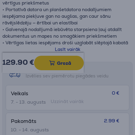
vērtīgus priekšmetus
• Portatīvā datora un planšetdatora nodalījumiem
iespējama piekļuve gan no augšas, gan caur sānu
rāvējslēdzēju — ērtībai un elastībai
• Galvenajā nodalījumā iebūvēta starpsiena ļauj atdalīt
dokumentus un mapes no smagākiem priekšmetiem
• Vērtīgas lietas iespējams droši uzglabāt slēptajā kabatā
muguras paneļa daļā vai pārskatāmās iekšējās kabatās
Lasīt vairāk
• Ārēji pieejama kabata ļauj turēt portatīvo barošanas
129.90
€
avotu atsevišķi un ērti pieejamu uzlādes vajadzībām
Grozā
• Integrēts roktura tunelis ļauj mugursomu droši
Saņemšanas iespējas
piestiprināt pie čemodāna roktura ērtākai ceļošanai
Izvēlies sev piemērotu piegādes veidu
• Sānu kabata piemērota ūdens pudelei, bet rāvējslēdzēja
kabata — maziem priekšmetiem, kurus nepieciešams
0 €
Veikals
turēt pa rokai
Uzzināt vairāk
7. - 13. augusts
• Elpojošas EVA plecu siksnas ar sietiņpārklājumu un
regulējama krūšu siksna nodrošina papildu komfortu un
stabilitāti
2.99 €
Pakomāts
• Izgatavota no GRS sertificēta 100% pārstrādāta 1680D
poliestera ar augstas kvalitātes YKK rāvējslēdzējiem
10. - 14. augusts