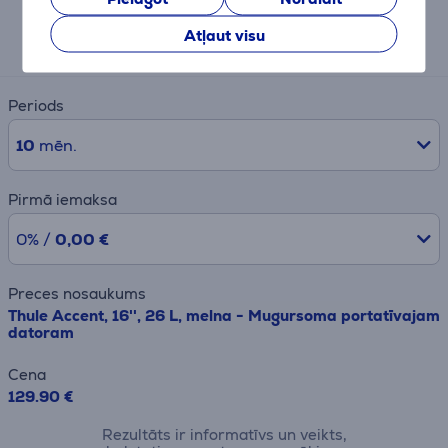
Aptuvens ikmēneša maksājums
Atļaut visu
14 €
Periods
10
mēn.
Pirmā iemaksa
0% /
0,00 €
Preces nosaukums
Thule Accent, 16'', 26 L, melna - Mugursoma portatīvajam
datoram
Cena
129.90 €
Rezultāts ir informatīvs un veikts,