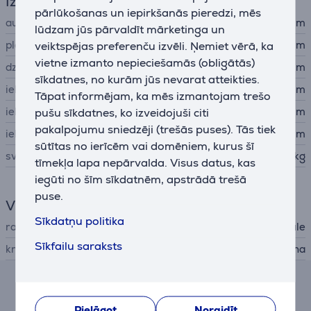
Izmēri
pārlūkošanas un iepirkšanās pieredzi, mēs
augstums
48 cm
lūdzam jūs pārvaldīt mārketinga un
platums
veiktspējas preferenču izvēli. Ņemiet vērā, ka
33 cm
vietne izmanto nepieciešamās (obligātās)
dziļums
25 cm
sīkdatnes, no kurām jūs nevarat atteikties.
iekšējais augstums
38,5 cm
Tāpat informējam, ka mēs izmantojam trešo
iekšējais platums
pušu sīkdatnes, ko izveidojuši citi
26,5 cm
pakalpojumu sniedzēji (trešās puses). Tās tiek
iekšējais dziļums
3,1 cm
sūtītas no ierīcēm vai domēniem, kurus šī
svars
1,2 kg
tīmekļa lapa nepārvalda. Visus datus, kas
iegūti no šīm sīkdatnēm, apstrādā trešā
puse.
Vispārējais parametrs
Sīkdatņu politika
ražotājs
Thule
Sīkfailu saraksts
krāsa
melna
Līzinga un nomas kalkulators
Pielāgot
Noraidīt