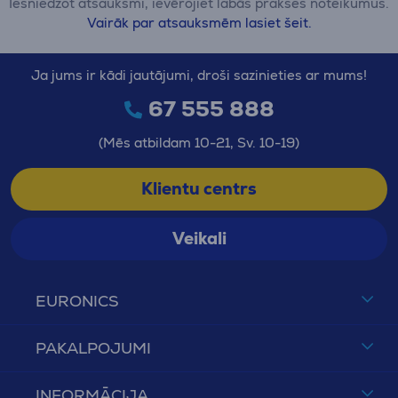
Iesniedzot atsauksmi, ievērojiet labās prakses noteikumus.
Vairāk par atsauksmēm lasiet šeit.
Ja jums ir kādi jautājumi, droši sazinieties ar mums!
67 555 888
(Mēs atbildam 10-21, Sv. 10-19)
Klientu centrs
Veikali
EURONICS
PAKALPOJUMI
INFORMĀCIJA