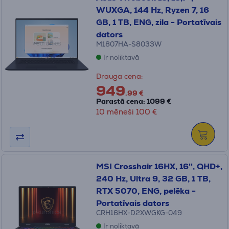
WUXGA, 144 Hz, Ryzen 7, 16
GB, 1 TB, ENG, zila - Portatīvais
dators
M1807HA-S8033W
Ir noliktavā
Drauga cena:
949
.99 €
Parastā cena: 1099 €
10 mēneši 100 €
MSI Crosshair 16HX, 16'', QHD+,
240 Hz, Ultra 9, 32 GB, 1 TB,
RTX 5070, ENG, pelēka -
Portatīvais dators
CRH16HX-D2XWGKG-049
Ir noliktavā