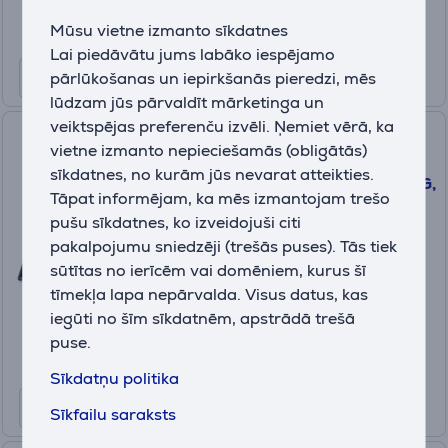
Parastā cena: 749.99 €
Mūsu vietne izmanto sīkdatnes
10 mēneši 69 €
Lai piedāvātu jums labāko iespējamo
pārlūkošanas un iepirkšanās pieredzi, mēs
lūdzam jūs pārvaldīt mārketinga un
veiktspējas preferenču izvēli. Ņemiet vērā, ka
Lenovo Yoga Book 9i Gen 10,
vietne izmanto nepieciešamās (obligātās)
14'', WQXGA+, OLED, 120 Hz,
sīkdatnes, no kurām jūs nevarat atteikties.
Ultra 7, 32 GB, 1 TB, W11P, ENG,
Tāpat informējam, ka mēs izmantojam trešo
zila - Portatīvais dators
pušu sīkdatnes, ko izveidojuši citi
83KJ000BNT
pakalpojumu sniedzēji (trešās puses). Tās tiek
Ir noliktavā
sūtītas no ierīcēm vai domēniem, kurus šī
Drauga cena:
tīmekļa lapa nepārvalda. Visus datus, kas
2099 €
iegūti no šīm sīkdatnēm, apstrādā trešā
Parastā cena: 2299 €
puse.
10 mēneši 221 €
Sīkdatņu politika
Sīkfailu saraksts