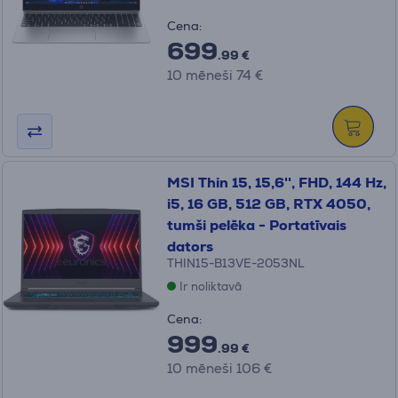
Cena:
699
.99 €
10 mēneši 74 €
MSI Thin 15, 15,6'', FHD, 144 Hz,
i5, 16 GB, 512 GB, RTX 4050,
tumši pelēka - Portatīvais
dators
THIN15-B13VE-2053NL
Ir noliktavā
Cena:
999
.99 €
10 mēneši 106 €