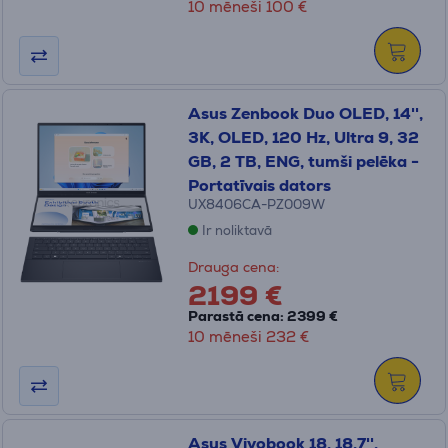
10 mēneši 100 €
Asus Zenbook Duo OLED, 14'',
3K, OLED, 120 Hz, Ultra 9, 32
GB, 2 TB, ENG, tumši pelēka -
Portatīvais dators
UX8406CA-PZ009W
Ir noliktavā
Drauga cena:
2199 €
Parastā cena: 2399 €
10 mēneši 232 €
Asus Vivobook 18, 18,7'',