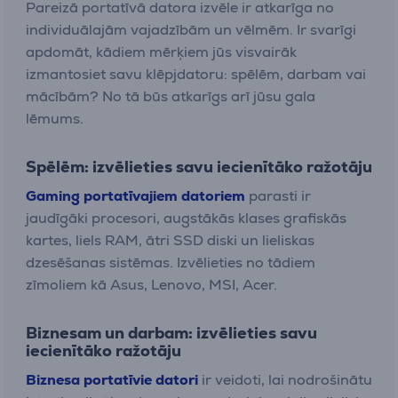
Pareizā portatīvā datora izvēle ir atkarīga no
individuālajām vajadzībām un vēlmēm. Ir svarīgi
apdomāt, kādiem mērķiem jūs visvairāk
izmantosiet savu klēpjdatoru: spēlēm, darbam vai
mācībām? No tā būs atkarīgs arī jūsu gala
lēmums.
Spēlēm: izvēlieties savu iecienītāko ražotāju
Gaming portatīvajiem datoriem
parasti ir
jaudīgāki procesori, augstākās klases grafiskās
kartes, liels RAM, ātri SSD diski un lieliskas
dzesēšanas sistēmas. Izvēlieties no tādiem
zīmoliem kā Asus, Lenovo, MSI, Acer.
Biznesam un darbam: izvēlieties savu
iecienītāko ražotāju
Biznesa portatīvie datori
ir veidoti, lai nodrošinātu