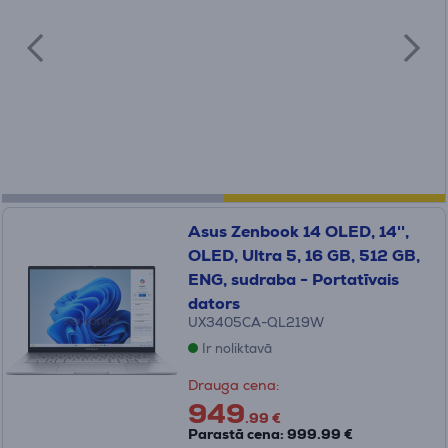
darbam
un arī
spēlēm
. Jūs atradīsiet tikpat stilīgas un
izturīgas
portatīvo datoru somas
,
lādētājus un
dokstacijas
, kas padara darbu vēl ērtāku un efektīvāku,
ļaujot pieslēgt vairākas ierīces vienlaicīgi. Ieskatieties
mūsu plašajā piedāvājumā un iegādājieties jau šodien!
Asus Zenbook 14 OLED, 14'',
OLED, Ultra 5, 16 GB, 512 GB,
ENG, sudraba - Portatīvais
dators
UX3405CA-QL219W
Ir noliktavā
Drauga cena:
949
.99 €
Parastā cena: 999.99 €