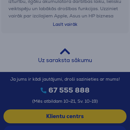
izturību, ilgāku akumulatora darbības laiku, lielisku
veiktspēju un labākās drošības funkcijas. Uzziniet
vairāk par izcilajiem Apple, Asus un HP biznesa
klēpjdatoriem.
Lasīt vairāk
Mācībām: izvēlieties savu iecienītāko
ražotāju
Portatīviem mācību datoriem
jābūt pēc iespējas
Uz saraksta sākumu
vieglākiem un kompaktākiem, ar ilgu akumulatora
darbības laiku. Tiem jābūt aprīkotiem ar pietiekami
plašu atmiņas un uzglabāšanas vietu. Aplūkojiet
Ja jums ir kādi jautājumi, droši sazinieties ar mums!
dažādus zīmolus mācībām vai studijām: Apple,
67 555 888
Lenovo, Asus, Acer, HP.
(Mēs atbildam 10-21, Sv. 10-19)
Portatīvie datori: aksesuāri
Klientu centrs
Pērkot portatīvo datoru, ir vērts padomāt arī par
to, kādi piederumi un aksesuāri (piemēram,