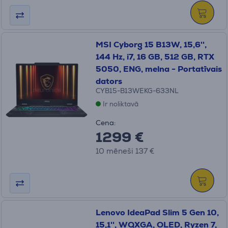
MSI Cyborg 15 B13W, 15,6'',
144 Hz, i7, 16 GB, 512 GB, RTX
5050, ENG, melna - Portatīvais
dators
CYB15-B13WEKG-633NL
Ir noliktavā
Cena:
1299 €
10 mēneši 137 €
Lenovo IdeaPad Slim 5 Gen 10,
15,1'', WQXGA, OLED, Ryzen 7,