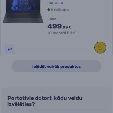
8A670EA
Ir noliktavā
Cena:
499
.99 €
10 mēneši 53 €
Ielādēt vairāk produktus
Portatīvie datori: kādu veidu
izvēlēties?