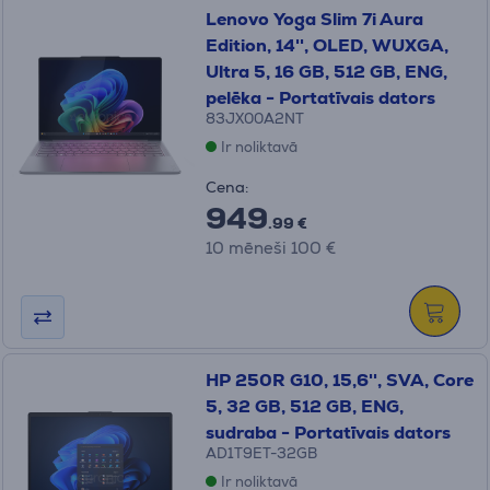
Lenovo Yoga Slim 7i Aura
Edition, 14'', OLED, WUXGA,
Ultra 5, 16 GB, 512 GB, ENG,
pelēka - Portatīvais dators
83JX00A2NT
Ir noliktavā
Cena:
949
.99 €
10 mēneši 100 €
HP 250R G10, 15,6'', SVA, Core
5, 32 GB, 512 GB, ENG,
sudraba - Portatīvais dators
AD1T9ET-32GB
Ir noliktavā