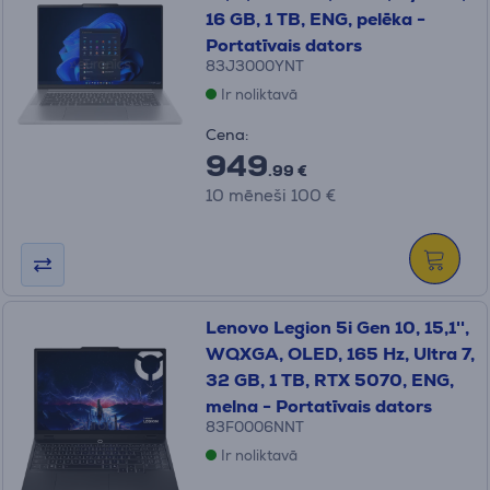
16 GB, 1 TB, ENG, pelēka -
Portatīvais dators
83J3000YNT
Ir noliktavā
Cena:
949
.99 €
10 mēneši 100 €
Lenovo Legion 5i Gen 10, 15,1'',
WQXGA, OLED, 165 Hz, Ultra 7,
32 GB, 1 TB, RTX 5070, ENG,
melna - Portatīvais dators
83F0006NNT
Ir noliktavā