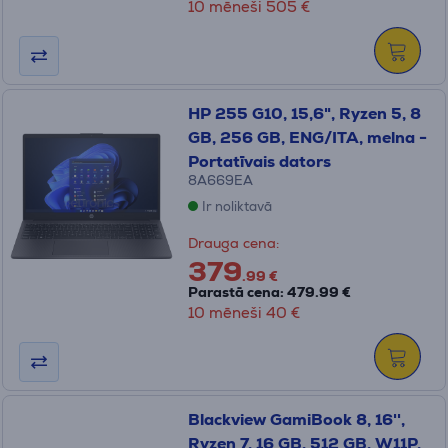
10 mēneši 505 €
HP 255 G10, 15,6", Ryzen 5, 8
GB, 256 GB, ENG/ITA, melna -
Portatīvais dators
8A669EA
Ir noliktavā
Drauga cena:
379
.99 €
Parastā cena: 479.99 €
10 mēneši 40 €
Blackview GamiBook 8, 16'',
Ryzen 7, 16 GB, 512 GB, W11P,