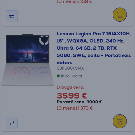
10 mēneši 158 €
Lenovo Legion Pro 7 16IAX10H,
16'', WQXGA, OLED, 240 Hz,
Ultra 9, 64 GB, 2 TB, RTX
5080, SWE, balta - Portatīvais
dators
83F500K9MX
Ir noliktavā
Drauga cena:
3599 €
Parastā cena: 3999 €
10 mēneši 379 €