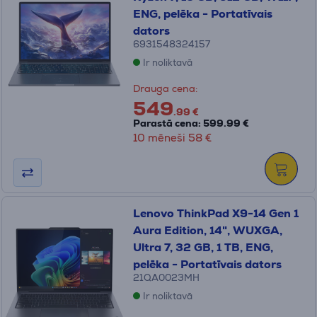
ENG, pelēka - Portatīvais
dators
6931548324157
Ir noliktavā
Drauga cena:
549
.99 €
Parastā cena: 599.99 €
10 mēneši 58 €
Lenovo ThinkPad X9-14 Gen 1
Aura Edition, 14", WUXGA,
Ultra 7, 32 GB, 1 TB, ENG,
pelēka - Portatīvais dators
21QA0023MH
Ir noliktavā