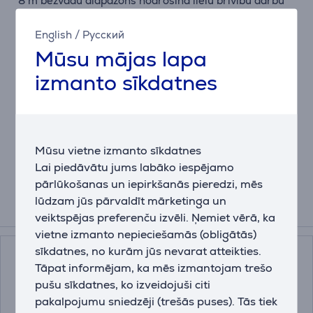
8 m bezvadu diapazons nodrošina lielu brīvību darbu
veikšanai, savukārt šīs peles īpaši garais akumulatora
darbības laiks, nodrošina lietošanu līdz pat 12
English
/
Русский
mēnešiem.
Mūsu mājas lapa
izmanto sīkdatnes
Mazs izmērs, lieli rezultāti
Kompaktā forma un klusās pogas, nodrošina mieru un
jūsu produktivitāti augstākajā līmenī. Turklāt, Yvi+ ir
ātruma izvēles poga, kas ļauj pārslēgties starp 800
Mūsu vietne izmanto sīkdatnes
un 1600 DPI, lai viegli veiktu savus uzdevumus.
Lai piedāvātu jums labāko iespējamo
pārlūkošanas un iepirkšanās pieredzi, mēs
lūdzam jūs pārvaldīt mārketinga un
Papildus aksesuāri
veiktspējas preferenču izvēli. Ņemiet vērā, ka
vietne izmanto nepieciešamās (obligātās)
sīkdatnes, no kurām jūs nevarat atteikties.
Tāpat informējam, ka mēs izmantojam trešo
pušu sīkdatnes, ko izveidojuši citi
pakalpojumu sniedzēji (trešās puses). Tās tiek