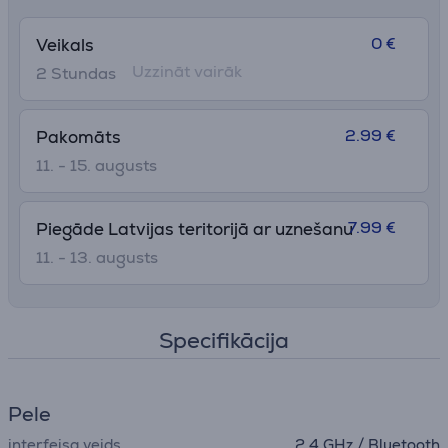
0 €
Veikals
Uzzināt vairāk
2 Stundas
2.99 €
Pakomāts
11. - 15. augusts
7.99 €
Piegāde Latvijas teritorijā ar uznešanu
11. - 13. augusts
Specifikācija
Pele
interfeisa veids
2,4 GHz / Bluetooth