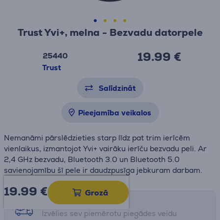
Trust Yvi+, melna - Bezvadu datorpele
19.99 €
25440
Trust
Salīdzināt
Pieejamība veikalos
Nemanāmi pārslēdzieties starp līdz pat trim ierīcēm
vienlaikus, izmantojot Yvi+ vairāku ierīču bezvadu peli. Ar
2,4 GHz bezvadu, Bluetooth 3.0 un Bluetooth 5.0
savienojamību šī pele ir daudzpusīga jebkuram darbam.
19.99
€
Grozā
Saņemšanas iespējas
Izvēlies sev piemērotu piegādes veidu