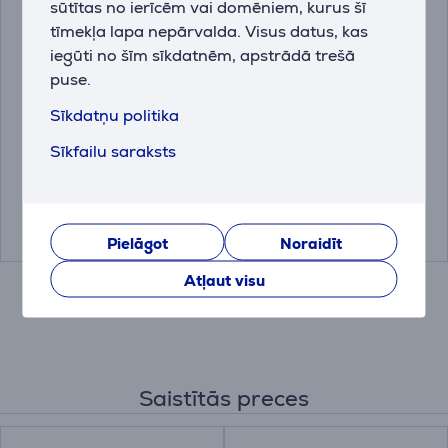
sūtītas no ierīcēm vai domēniem, kurus šī
tīmekļa lapa nepārvalda. Visus datus, kas
iegūti no šīm sīkdatnēm, apstrādā trešā
puse.
Logitech Studio, zila -
Hama Ergo, melna -
Datorpeles paliktnis
Datorpeles paliktnis
Sīkdatņu politika
Sīkfailu saraksts
956-000051
00126854
Drauga cena:
Drauga cena:
4.99 €
4.99 €
14.99 €
14.99 €
Pielāgot
Noraidīt
Atļaut visu
Saistītās preces