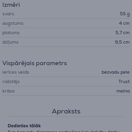
Izmēri
svars
55 g
augstums
4 cm
platums
5,7 cm
dziļums
9,5 cm
Vispārējais parametrs
ierīces veids
bezvadu pele
ražotājs
Trust
krāsa
melna
Apraksts
Dodieties tālāk