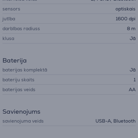
sensors
optiskais
jutība
1600 dpi
darbības radiuss
8 m
klusa
Jā
Baterija
baterijas komplektā
Jā
bateriju skaits
1
baterijas veids
AA
Savienojums
savienojuma veids
USB-A, Bluetooth