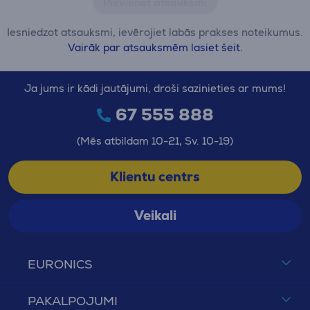
Pievienot atsauksmi
Iesniedzot atsauksmi, ievērojiet labās prakses noteikumus.
Vairāk par atsauksmēm lasiet šeit.
Ja jums ir kādi jautājumi, droši sazinieties ar mums!
67 555 888
(Mēs atbildam 10-21, Sv. 10-19)
Klientu centrs
Veikali
EURONICS
PAKALPOJUMI