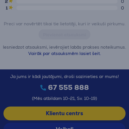
2
0
1
0
Preci var novērtēt tikai tie lietotāji, kuri ir veikuši pirkumu.
Pievienot atsauksmi
Iesniedzot atsauksmi, ievērojiet labās prakses noteikumus.
Vairāk par atsauksmēm lasiet šeit.
Ja jums ir kādi jautājumi, droši sazinieties ar mums!
67 555 888
(Mēs atbildam 10-21, Sv. 10-19)
Klientu centrs