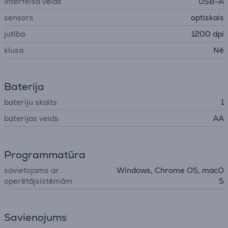
interfeisa veids
USB-A
sensors
optiskais
jutība
1200 dpi
klusa
Nē
Baterija
bateriju skaits
1
baterijas veids
AA
Programmatūra
savietojams ar
Windows, Chrome OS, macO
operētājsistēmām
S
Savienojums