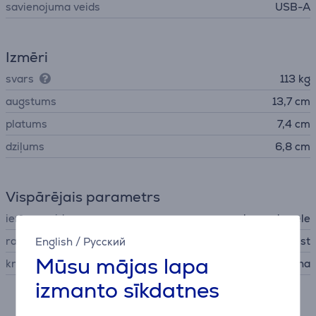
savienojuma veids
USB-A
Izmēri
svars
113 kg
augstums
13,7 cm
platums
7,4 cm
dziļums
6,8 cm
Vispārējais parametrs
ierīces veids
bezvadu pele
ražotājs
Trust
English
/
Русский
Mūsu mājas lapa
krāsa
melna
izmanto sīkdatnes
Papildus aksesuāri