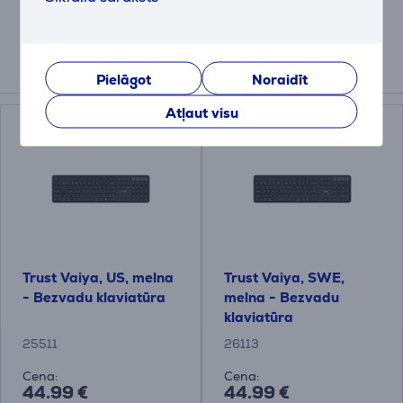
Saistītās preces
Pielāgot
Noraidīt
Atļaut visu
Trust Vaiya, US, melna
Trust Vaiya, SWE,
- Bezvadu klaviatūra
melna - Bezvadu
klaviatūra
25511
26113
Cena:
Cena:
44.99 €
44.99 €