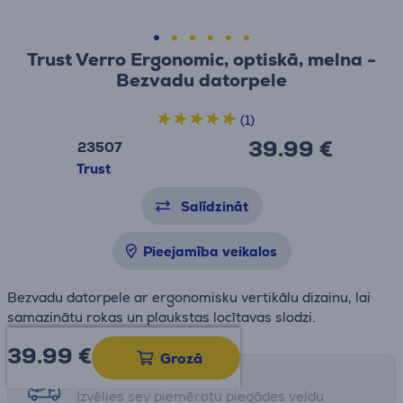
Trust Verro Ergonomic, optiskā, melna -
Bezvadu datorpele
(1)
39.99 €
23507
Trust
Salīdzināt
Pieejamība veikalos
Bezvadu datorpele ar ergonomisku vertikālu dizainu, lai
samazinātu rokas un plaukstas locītavas slodzi.
39.99
€
Grozā
Saņemšanas iespējas
Izvēlies sev piemērotu piegādes veidu