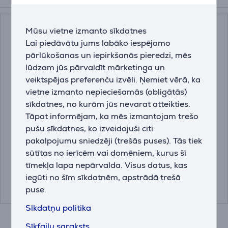
Mūsu vietne izmanto sīkdatnes
Lai piedāvātu jums labāko iespējamo
pārlūkošanas un iepirkšanās pieredzi, mēs
lūdzam jūs pārvaldīt mārketinga un
veiktspējas preferenču izvēli. Ņemiet vērā, ka
vietne izmanto nepieciešamās (obligātās)
sīkdatnes, no kurām jūs nevarat atteikties.
Hama Easy, melna -
Trust Bigfoot XL, melna
Tāpat informējam, ka mēs izmantojam trešo
Datorpeles paliktnis
- Datorpeles paliktnis
pušu sīkdatnes, ko izveidojuši citi
pakalpojumu sniedzēji (trešās puses). Tās tiek
00126858
23728
sūtītas no ierīcēm vai domēniem, kurus šī
tīmekļa lapa nepārvalda. Visus datus, kas
Cena:
Cena:
9.99 €
19.99 €
iegūti no šīm sīkdatnēm, apstrādā trešā
puse.
Sīkdatņu politika
Sīkfailu saraksts