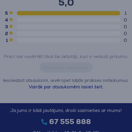
5,0
5
1
4
0
3
0
2
0
1
0
Preci var novērtēt tikai tie lietotāji, kuri ir veikuši pirkumu.
Pievienot atsauksmi
Iesniedzot atsauksmi, ievērojiet labās prakses noteikumus.
Vairāk par atsauksmēm lasiet šeit.
Ja jums ir kādi jautājumi, droši sazinieties ar mums!
67 555 888