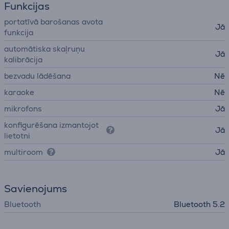
Funkcijas
portatīvā barošanas avota
Jā
funkcija
automātiska skaļruņu
Jā
kalibrācija
bezvadu lādēšana
Nē
karaoke
Nē
mikrofons
Jā
konfigurēšana izmantojot
Jā
lietotni
multiroom
Jā
Savienojums
Bluetooth
Bluetooth 5.2