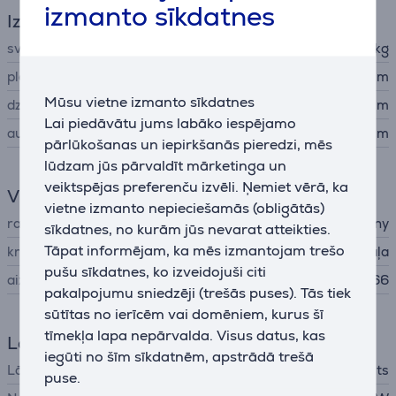
izmanto sīkdatnes
Izmēri
svars
1,2 kg
platums
25,6 cm
Mūsu vietne izmanto sīkdatnes
dziļums
7,9 cm
Lai piedāvātu jums labāko iespējamo
augstums
11,3 cm
pārlūkošanas un iepirkšanās pieredzi, mēs
lūdzam jūs pārvaldīt mārketinga un
veiktspējas preferenču izvēli. Ņemiet vērā, ka
Vispārējais parametrs
vietne izmanto nepieciešamās (obligātās)
ražotājs
Sony
sīkdatnes, no kurām jūs nevarat atteikties.
Tāpat informējam, ka mēs izmantojam trešo
krāsa
zaļa
pušu sīkdatnes, ko izveidojuši citi
aizsardzības līmenis
IP66
pakalpojumu sniedzēji (trešās puses). Tās tiek
sūtītas no ierīcēm vai domēniem, kurus šī
tīmekļa lapa nepārvalda. Visus datus, kas
Lādētājs
iegūti no šīm sīkdatnēm, apstrādā trešā
Lādētājs
nav iekļauts
puse.