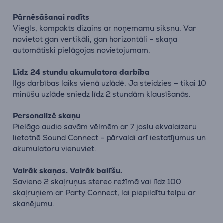
Pārnēsāšanai radīts
Viegls, kompakts dizains ar noņemamu siksnu. Var
novietot gan vertikāli, gan horizontāli – skaņa
automātiski pielāgojas novietojumam.
Līdz 24 stundu akumulatora darbība
Ilgs darbības laiks vienā uzlādē. Ja steidzies – tikai 10
minūšu uzlāde sniedz līdz 2 stundām klausīšanās.
Personalizē skaņu
Pielāgo audio savām vēlmēm ar 7 joslu ekvalaizeru
lietotnē Sound Connect – pārvaldi arī iestatījumus un
akumulatoru vienuviet.
Vairāk skaņas. Vairāk ballīšu.
Savieno 2 skaļruņus stereo režīmā vai līdz 100
skaļruņiem ar Party Connect, lai piepildītu telpu ar
skanējumu.