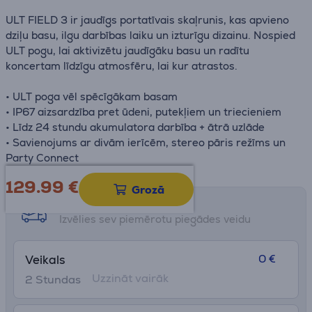
ULT FIELD 3 ir jaudīgs portatīvais skaļrunis, kas apvieno
dziļu basu, ilgu darbības laiku un izturīgu dizainu. Nospied
ULT pogu, lai aktivizētu jaudīgāku basu un radītu
koncertam līdzīgu atmosfēru, lai kur atrastos.
• ULT poga vēl spēcīgākam basam
• IP67 aizsardzība pret ūdeni, putekļiem un triecieniem
• Līdz 24 stundu akumulatora darbība + ātrā uzlāde
• Savienojums ar divām ierīcēm, stereo pāris režīms un
Party Connect
129.99
€
Grozā
Saņemšanas iespējas
Izvēlies sev piemērotu piegādes veidu
0 €
Veikals
Uzzināt vairāk
2 Stundas