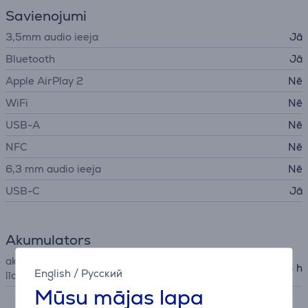
Savienojumi
3,5mm audio ieeja
Jā
Bluetooth
Jā
Apple AirPlay 2
Nē
WiFi
Nē
USB-A
Nē
NFC
Nē
6,3 mm audio ieeja
Nē
USB-C
Jā
Akumulators
akumulatora darbības ilgums
24 h
English
/
Русский
līdz
Mūsu mājas lapa