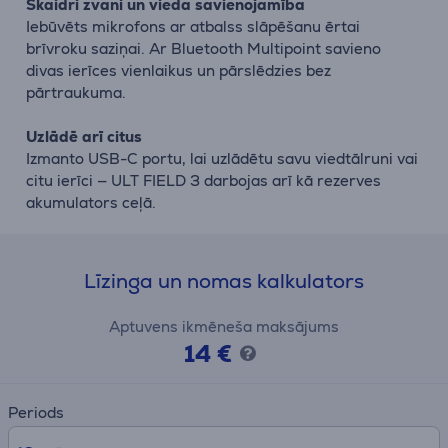
Skaidri zvani un vieda savienojamība
Iebūvēts mikrofons ar atbalss slāpēšanu ērtai
brīvroku saziņai. Ar Bluetooth Multipoint savieno
divas ierīces vienlaikus un pārslēdzies bez
pārtraukuma.
Uzlādē arī citus
Izmanto USB-C portu, lai uzlādētu savu viedtālruni vai
citu ierīci — ULT FIELD 3 darbojas arī kā rezerves
akumulators ceļā.
Līzinga un nomas kalkulators
Aptuvens ikmēneša maksājums
14 €
Periods