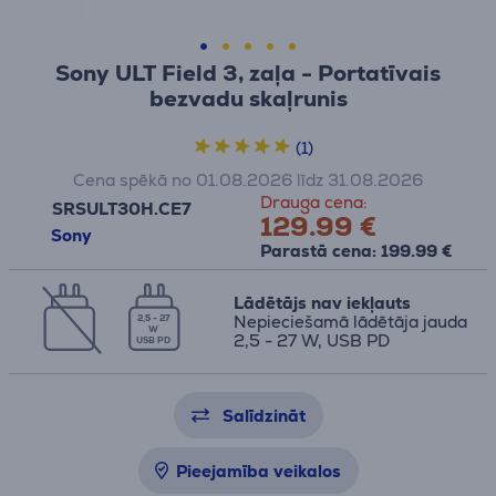
Sony ULT Field 3, zaļa - Portatīvais
bezvadu skaļrunis
(1)
Cena spēkā no 01.08.2026 līdz 31.08.2026
Drauga cena:
SRSULT30H.CE7
129.99 €
Sony
Parastā cena: 199.99 €
Lādētājs nav iekļauts
Nepieciešamā lādētāja jauda
2,5 - 27
W
2,5 - 27 W, USB PD
USB PD
Salīdzināt
Pieejamība veikalos