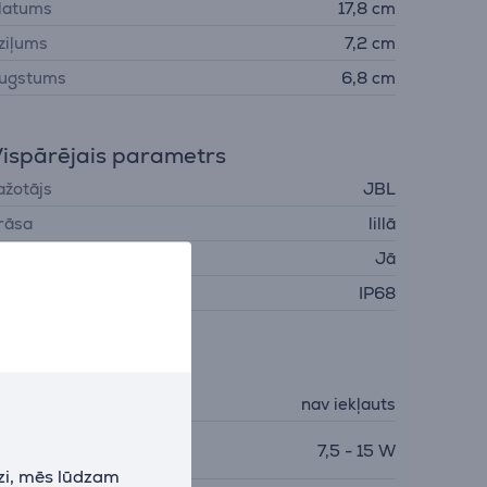
latums
17,8 cm
ziļums
7,2 cm
ugstums
6,8 cm
ispārējais parametrs
ažotājs
JBL
rāsa
lillā
densizturīgs
Jā
izsardzības līmenis
IP68
ādētājs
ādētājs
nav iekļauts
epieciešamā lādētāja
7,5 - 15 W
auda
zi, mēs lūdzam