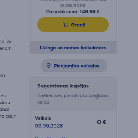
31.08.2026
Parastā cena: 149.99 €
Grozā
m
ļā. Ar
Līzinga un nomas kalkulators
vienam
Pieejamība veikalos
jām
Saņemšanas iespējas
Izvēlies sev piemērotu piegādes
ins
veidu
ežīmu
anai
na caur
Veikals
0 €
09.08.2026