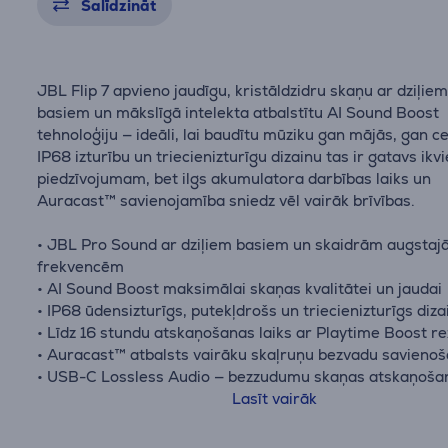
Salīdzināt
JBL Flip 7 apvieno jaudīgu, kristāldzidru skaņu ar dziļie
basiem un mākslīgā intelekta atbalstītu AI Sound Boost
tehnoloģiju — ideāli, lai baudītu mūziku gan mājās, gan ce
IP68 izturību un triecienizturīgu dizainu tas ir gatavs ik
piedzīvojumam, bet ilgs akumulatora darbības laiks un
Auracast™ savienojamība sniedz vēl vairāk brīvības.
• JBL Pro Sound ar dziļiem basiem un skaidrām augsta
frekvencēm
• AI Sound Boost maksimālai skaņas kvalitātei un jaudai
• IP68 ūdensizturīgs, putekļdrošs un triecienizturīgs diza
• Līdz 16 stundu atskaņošanas laiks ar Playtime Boost r
• Auracast™ atbalsts vairāku skaļruņu bezvadu savienoš
• USB-C Lossless Audio — bezzudumu skaņas atskaņoša
vadu savienojumu
Lasīt vairāk