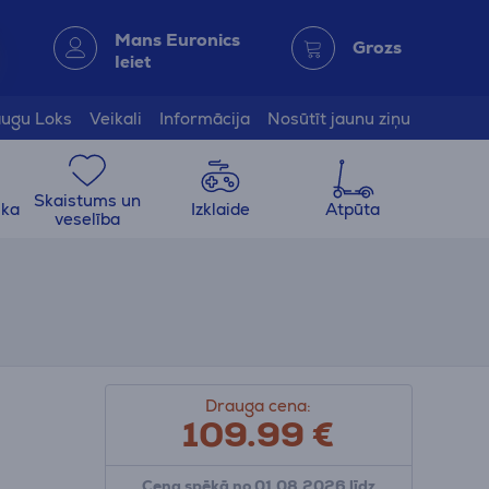
Mans Euronics
Grozs
Ieiet
ugu Loks
Veikali
Informācija
Nosūtīt jaunu ziņu
Skaistums un
ika
Izklaide
Atpūta
veselība
Drauga cena:
109.99
€
Cena spēkā no 01.08.2026 līdz