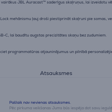
et vairākus JBL Auracast™ saderīgus skaļruņus, lai izveidotu vē
ock mehānismu ļauj droši piestiprināt skaļruni pie somas, vel
USB-C, lai baudītu augstas precizitātes skaņu bez zudumiem.
iciet programmatūras atjauninājumus un pilnībā personalizēji
Atsauksmes
Pašlaik nav nevienas atsauksmes.
Pēc pirkuma veikšanas Jums būs iespēja dot savu iegul