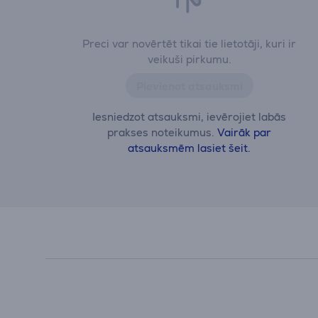
Preci var novērtēt tikai tie lietotāji, kuri ir
veikuši pirkumu.
Pievienot atsauksmi
Iesniedzot atsauksmi, ievērojiet labās
prakses noteikumus.
Vairāk par
atsauksmēm lasiet šeit.