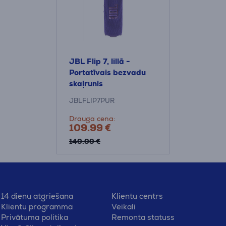
JBL Flip 7, lillā -
Portatīvais bezvadu
skaļrunis
JBLFLIP7PUR
Drauga cena:
109.99 €
149.99 €
14 dienu atgriešana
Klientu centrs
Klientu programma
Veikali
Privātuma politika
Remonta statuss