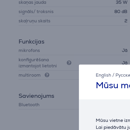
skaņas jauda
35 W
signāls/ troksnis
80 dB
skaļruņu skaits
2
Funkcijas
mikrofons
Jā
konfigurēšana
Jā
izmantojot lietotni
English
/
Русск
multiroom
Jā
Mūsu mā
Savienojums
Bluetooth
Bluetooth 5.4
Mūsu vietne iz
Lai piedāvātu 