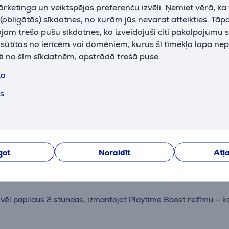
U
ārketinga un veiktspējas preferenču izvēli. Ņemiet vērā, ka
obligātās) sīkdatnes, no kurām jūs nevarat atteikties. Tāp
am trešo pušu sīkdatnes, ko izveidojuši citi pakalpojumu s
k sūtītas no ierīcēm vai domēniem, kurus šī tīmekļa lapa ne
ti no šīm sīkdatnēm, apstrādā trešā puse.
ka
Apraksts
ts
kus augstos toņus, pateicoties uzlabotam augstfrekvenču skaļ
tomātiski pielāgo skaņu, nodrošinot optimālu skaidrību jebkur
got
Noraidīt
Atļa
īgs, putekļdrošs un iztur triecienus līdz 1 m augstumā. Ideāls s
vēl papildus 2 stundas, izmantojot Playtime Boost režīmu — k