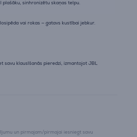
l plašāku, sinhronizētu skaņas telpu.
osipēda vai rokas — gatavs kustībai jebkur.
et savu klausīšanās pieredzi, izmantojot JBL
dījumu un pirmajam/pirmajai iesniegt savu