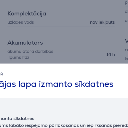
p
d
Komplektācija
a
uzlādes vads
nav iekļauts
V
Akumulators
r
akumulatora darbības
14 h
ilgums līdz
k
baterijas lādēšanas laiks
2,5 h
ū
ий
tilpums
4800 mAh
a
jas lapa izmanto sīkdatnes
L
L
N
manto sīkdatnes
j
jums labāko iespējamo pārlūkošanas un iepirkšanās piered