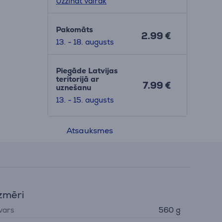
Uzzināt vairāk
Pakomāts
2.99 €
13. - 18. augusts
Piegāde Latvijas
teritorijā ar
7.99 €
uznešanu
13. - 15. augusts
Atsauksmes
zmēri
vars
560 g