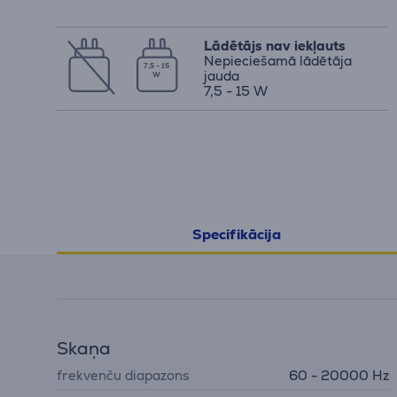
Lādētājs nav iekļauts
Nepieciešamā lādētāja
7,5 - 15
jauda
W
7,5 - 15 W
Specifikācija
Skaņa
frekvenču diapazons
60 - 20000 Hz