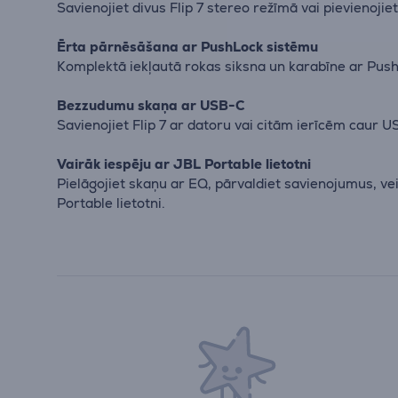
Savienojiet divus Flip 7 stereo režīmā vai pievienoji
Ērta pārnēsāšana ar PushLock sistēmu
Komplektā iekļautā rokas siksna un karabīne ar PushL
Bezzudumu skaņa ar USB-C
Savienojiet Flip 7 ar datoru vai citām ierīcēm caur 
Vairāk iespēju ar JBL Portable lietotni
Pielāgojiet skaņu ar EQ, pārvaldiet savienojumus, ve
Portable lietotni.