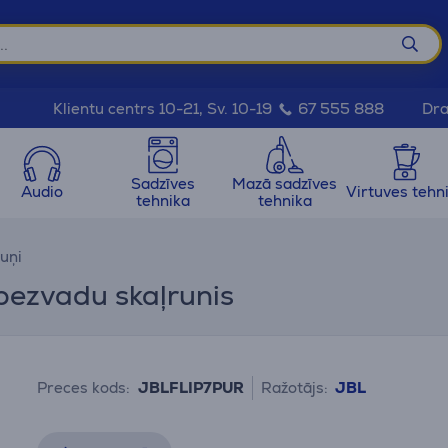
Dra
Klientu centrs 10-21, Sv. 10-19
67 555 888
Sadzīves
Mazā sadzīves
Audio
Virtuves tehn
tehnika
tehnika
uņi
s bezvadu skaļrunis
Preces kods:
JBLFLIP7PUR
Ražotājs:
JBL