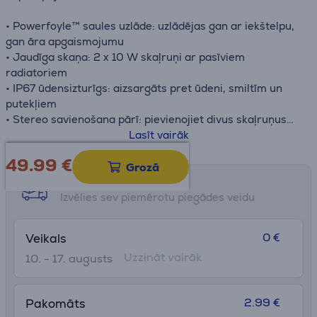
• Powerfoyle™ saules uzlāde: uzlādējas gan ar iekštelpu,
gan āra apgaismojumu
• Jaudīga skaņa: 2 x 10 W skaļruņi ar pasīviem
radiatoriem
• IP67 ūdensizturīgs: aizsargāts pret ūdeni, smiltīm un
putekļiem
• Stereo savienošana pārī: pievienojiet divus skaļruņus
uzlabotai skaņai
Lasīt vairāk
49.99
€
Grozā
Saņemšanas iespējas
Izvēlies sev piemērotu piegādes veidu
0 €
Veikals
Uzzināt vairāk
10. - 17. augusts
2.99 €
Pakomāts