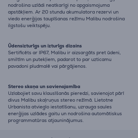
nodrošina uzlādi neatkarīgi no apgaismojuma
apstākļiem. Ar 20 stundu akumulatora rezervi un
viedo enerģijas taupīšanas režīmu Malibu nodrošina
ilgstošu veiktspēju.
Ūdensizturīgs un izturīgs dizains
Sertificēts ar IP67, Malibu ir aizsargāts pret ūdeni,
smiltīm un putekļiem, padarot to par uzticamu
pavadoni pludmalē vai pārgājienos.
Stereo skaņa un savienojamība
Uzlabojiet savu klausīšanās pieredzi, savienojot pārī
divus Malibu skaļruņus stereo režīmā. Lietotne
Urbanista atvieglo iestatīšanu, uzrauga saules
enerģijas uzlādes gaitu un nodrošina automātiskus
programmatūras atjauninājumus.