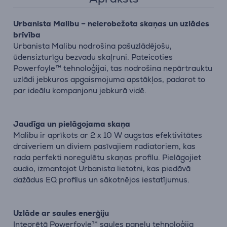
Urbanista Malibu – neierobežota skaņas un uzlādes
brīvība
Urbanista Malibu nodrošina pašuzlādējošu,
ūdensizturīgu bezvadu skaļruni. Pateicoties
Powerfoyle™ tehnoloģijai, tas nodrošina nepārtrauktu
uzlādi jebkuros apgaismojuma apstākļos, padarot to
par ideālu kompanjonu jebkurā vidē.
Jaudīga un pielāgojama skaņa
Malibu ir aprīkots ar 2 x 10 W augstas efektivitātes
draiveriem un diviem pasīvajiem radiatoriem, kas
rada perfekti noregulētu skaņas profilu. Pielāgojiet
audio, izmantojot Urbanista lietotni, kas piedāvā
dažādus EQ profilus un sākotnējos iestatījumus.
Uzlāde ar saules enerģiju
Integrētā Powerfoyle™ saules paneļu tehnoloģija