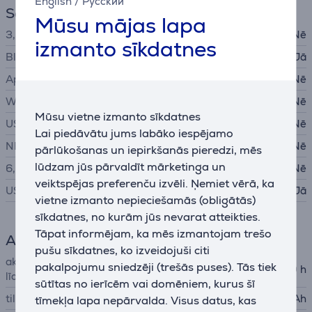
English
/
Русский
Savienojumi
Mūsu mājas lapa
3,5mm audio ieeja
Nē
izmanto sīkdatnes
Bluetooth
Jā
Apple AirPlay 2
Nē
WiFi
Nē
Mūsu vietne izmanto sīkdatnes
USB-A
Nē
Lai piedāvātu jums labāko iespējamo
NFC
Nē
pārlūkošanas un iepirkšanās pieredzi, mēs
lūdzam jūs pārvaldīt mārketinga un
6,3 mm audio ieeja
Nē
veiktspējas preferenču izvēli. Ņemiet vērā, ka
USB-C
Jā
vietne izmanto nepieciešamās (obligātās)
sīkdatnes, no kurām jūs nevarat atteikties.
Tāpat informējam, ka mēs izmantojam trešo
Akumulators
pušu sīkdatnes, ko izveidojuši citi
akumulatora darbības ilgums
pakalpojumu sniedzēji (trešās puses). Tās tiek
20 h
līdz
sūtītas no ierīcēm vai domēniem, kurus šī
tilpums
1800 mAh
tīmekļa lapa nepārvalda. Visus datus, kas