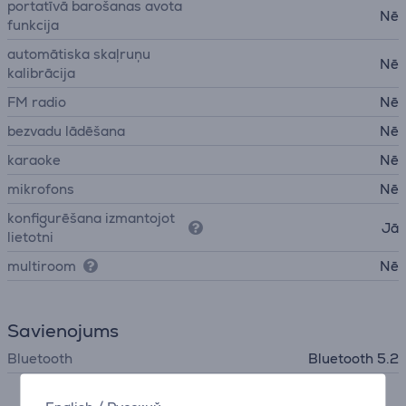
portatīvā barošanas avota
Nē
funkcija
automātiska skaļruņu
Nē
kalibrācija
FM radio
Nē
bezvadu lādēšana
Nē
karaoke
Nē
mikrofons
Nē
konfigurēšana izmantojot
Jā
lietotni
multiroom
Nē
Savienojums
Bluetooth
Bluetooth 5.2