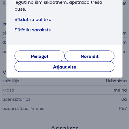
iegūti no šīm sīkdatnēm, apstrādā trešā
Ātrā uzlāde
Nē
puse.
Sīkdatņu politika
Izmēri
Sīkfailu saraksts
platums
14,5 cm
dziļums
14,5 cm
augstums
6,8 cm
Pielāgot
Noraidīt
Atļaut visu
Vispārējais parametrs
ražotājs
Urbanista
krāsa
melna
ūdensizturīgs
Jā
aizsardzības līmenis
IP67
Apraksts