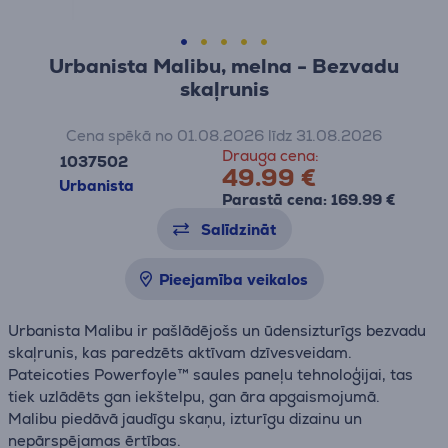
Urbanista Malibu, melna - Bezvadu
skaļrunis
Cena spēkā no 01.08.2026 līdz 31.08.2026
Drauga cena:
1037502
49.99 €
Urbanista
Parastā cena: 169.99 €
Salīdzināt
Pieejamība veikalos
Urbanista Malibu ir pašlādējošs un ūdensizturīgs bezvadu
skaļrunis, kas paredzēts aktīvam dzīvesveidam.
Pateicoties Powerfoyle™ saules paneļu tehnoloģijai, tas
tiek uzlādēts gan iekštelpu, gan āra apgaismojumā.
Malibu piedāvā jaudīgu skaņu, izturīgu dizainu un
nepārspējamas ērtības.