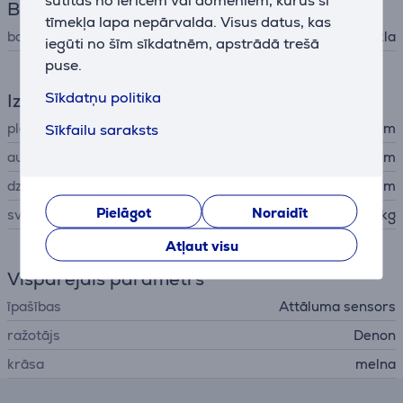
sūtītas no ierīcēm vai domēniem, kurus šī
Barošana
tīmekļa lapa nepārvalda. Visus datus, kas
barošana
no tīkla
iegūti no šīm sīkdatnēm, apstrādā trešā
puse.
Sīkdatņu politika
Izmēri
platums
12 cm
Sīkfailu saraksts
augstums
18,7 cm
dziļums
12 cm
Pielāgot
Noraidīt
svars
1,7 kg
Atļaut visu
Vispārējais parametrs
īpašības
Attāluma sensors
ražotājs
Denon
krāsa
melna