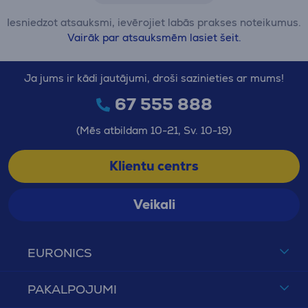
Iesniedzot atsauksmi, ievērojiet labās prakses noteikumus.
Vairāk par atsauksmēm lasiet šeit.
Ja jums ir kādi jautājumi, droši sazinieties ar mums!
67 555 888
(Mēs atbildam 10-21, Sv. 10-19)
Klientu centrs
Veikali
EURONICS
PAKALPOJUMI