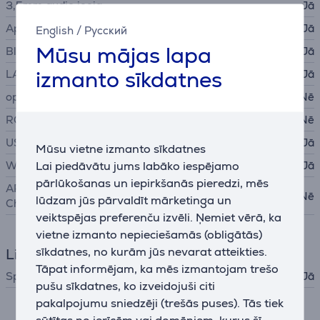
3,5mm audio ieeja
Jā
Apple AirPlay 2
Jā
English
/
Русский
Mūsu mājas lapa
Bluetooth
Jā
izmanto sīkdatnes
LAN (tīkla interfeis, RJ45)
Jā
optiskā audio ieeja
Nē
RCA
Nē
USB-A
Jā
Mūsu vietne izmanto sīkdatnes
Lai piedāvātu jums labāko iespējamo
WiFi
Jā
pārlūkošanas un iepirkšanās pieredzi, mēs
ARC - Audio Return
Nē
lūdzam jūs pārvaldīt mārketinga un
Channel
veiktspējas preferenču izvēli. Ņemiet vērā, ka
vietne izmanto nepieciešamās (obligātās)
sīkdatnes, no kurām jūs nevarat atteikties.
Lietojumprogrammas
Tāpat informējam, ka mēs izmantojam trešo
Spotify
Jā
pušu sīkdatnes, ko izveidojuši citi
pakalpojumu sniedzēji (trešās puses). Tās tiek