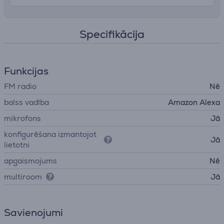
Specifikācija
Funkcijas
FM radio
Nē
balss vadība
Amazon Alexa
mikrofons
Jā
konfigurēšana izmantojot
Jā
lietotni
apgaismojums
Nē
multiroom
Jā
Savienojumi