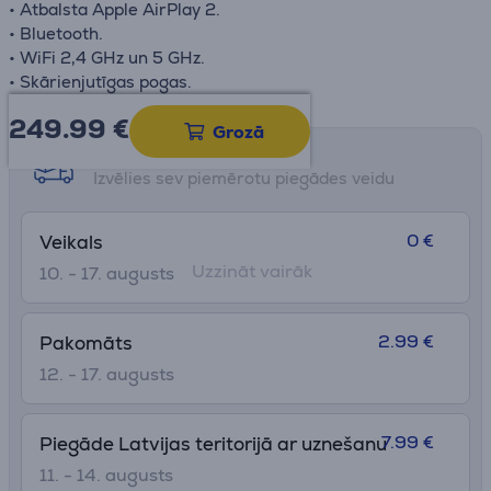
• Atbalsta Apple AirPlay 2.
• Bluetooth.
• WiFi 2,4 GHz un 5 GHz.
• Skārienjutīgas pogas.
249.99
€
Grozā
Saņemšanas iespējas
Izvēlies sev piemērotu piegādes veidu
0 €
Veikals
Uzzināt vairāk
10. - 17. augusts
2.99 €
Pakomāts
12. - 17. augusts
7.99 €
Piegāde Latvijas teritorijā ar uznešanu
11. - 14. augusts