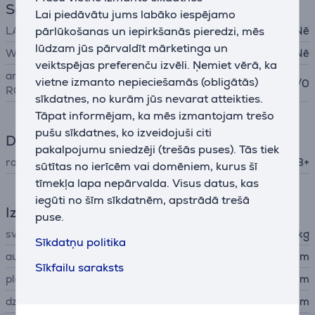
Savienojumi
Lai piedāvātu jums labāko iespējamo
pārlūkošanas un iepirkšanās pieredzi, mēs
LAN (tīkla interfeis, RJ45)
Nē
lūdzam jūs pārvaldīt mārketinga un
WiFi
Nē
veiktspējas preferenču izvēli. Ņemiet vērā, ka
analogā audio ieeja / izeja
vietne izmanto nepieciešamās (obligātās)
4/0
RCA
sīkdatnes, no kurām jūs nevarat atteikties.
Tāpat informējam, ka mēs izmantojam trešo
pušu sīkdatnes, ko izveidojuši citi
Digitālais uztvērējs
pakalpojumu sniedzēji (trešās puses). Tās tiek
radio uztvērējs
FM, DAB+
sūtītas no ierīcēm vai domēniem, kurus šī
tīmekļa lapa nepārvalda. Visus datus, kas
iegūti no šīm sīkdatnēm, apstrādā trešā
Izmēri
puse.
svars
6,7 kg
Sīkdatņu politika
augstums
14,1 cm
Sīkfailu saraksts
platums
43,5 cm
dziļums
32,2 cm