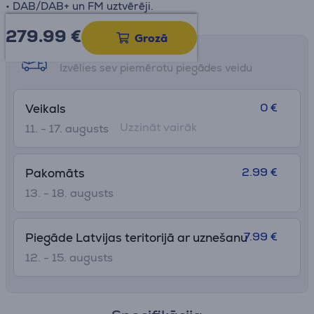
• DAB/DAB+ un FM uztvērēji.
279.99
€
Grozā
Saņemšanas iespējas
Izvēlies sev piemērotu piegādes veidu
0 €
Veikals
Uzzināt vairāk
11. - 17. augusts
2.99 €
Pakomāts
13. - 18. augusts
7.99 €
Piegāde Latvijas teritorijā ar uznešanu
12. - 15. augusts