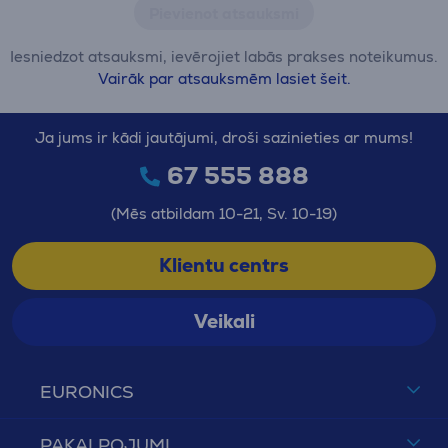
Pievienot atsauksmi
Iesniedzot atsauksmi, ievērojiet labās prakses noteikumus.
Vairāk par atsauksmēm lasiet šeit.
Ja jums ir kādi jautājumi, droši sazinieties ar mums!
67 555 888
(Mēs atbildam 10-21, Sv. 10-19)
Klientu centrs
Veikali
EURONICS
PAKALPOJUMI