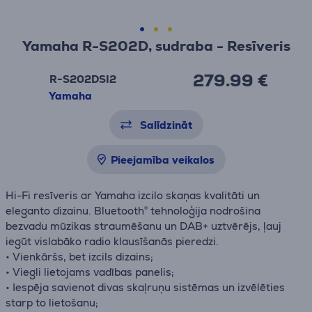
Yamaha R-S202D, sudraba - Resīveris
279.99 €
R-S202DSI2
Yamaha
Salīdzināt
Pieejamība veikalos
Hi-Fi resīveris ar Yamaha izcilo skaņas kvalitāti un
eleganto dizainu. Bluetooth® tehnoloģija nodrošina
bezvadu mūzikas straumēšanu un DAB+ uztvērējs, ļauj
iegūt vislabāko radio klausīšanās pieredzi.
• Vienkāršs, bet izcils dizains;
• Viegli lietojams vadības panelis;
• Iespēja savienot divas skaļruņu sistēmas un izvēlēties
starp to lietošanu;