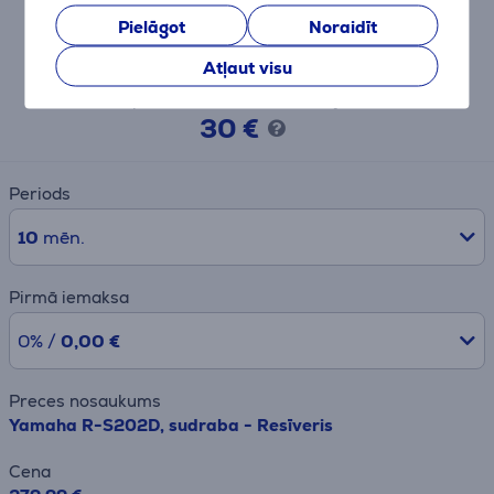
Pielāgot
Noraidīt
Līzinga un nomas kalkulators
Atļaut visu
Aptuvens ikmēneša maksājums
30 €
Periods
10
mēn.
Pirmā iemaksa
0% /
0,00 €
Preces nosaukums
Yamaha R-S202D, sudraba - Resīveris
Cena