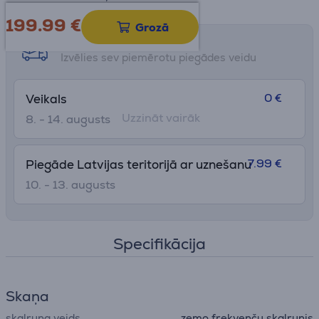
199.99
€
Grozā
Saņemšanas iespējas
Izvēlies sev piemērotu piegādes veidu
0 €
Veikals
Uzzināt vairāk
8. - 14. augusts
7.99 €
Piegāde Latvijas teritorijā ar uznešanu
10. - 13. augusts
Specifikācija
Skaņa
skaļruņa veids
zemo frekvenču skaļrunis