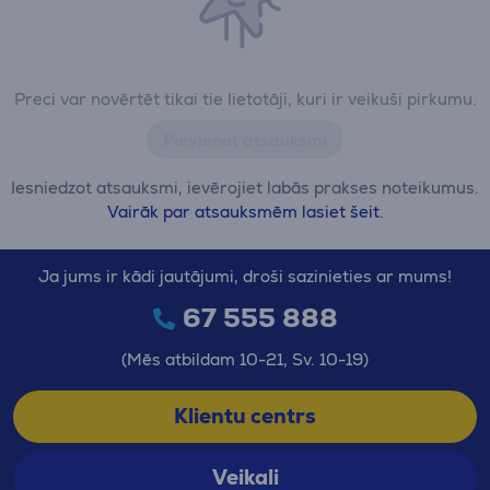
Preci var novērtēt tikai tie lietotāji, kuri ir veikuši pirkumu.
Pievienot atsauksmi
Iesniedzot atsauksmi, ievērojiet labās prakses noteikumus.
Vairāk par atsauksmēm lasiet šeit.
Ja jums ir kādi jautājumi, droši sazinieties ar mums!
67 555 888
(Mēs atbildam 10-21, Sv. 10-19)
Klientu centrs
Veikali