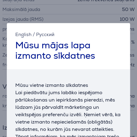
Maksimālā jauda
50 W
Izejas jauda (RMS)
100 W
pretestība
5 oms
English
/
Русский
Kopējais harmoniskais
Mūsu mājas lapa
10 %
kropļojums
izmanto sīkdatnes
Zemo frekvenču skaļrunis
10" konuss
frekvenču diapazons
25 Hz - 180 Hz
Mūsu vietne izmanto sīkdatnes
Vispārējais parametrs
Lai piedāvātu jums labāko iespējamo
ražotājs
Yamaha
pārlūkošanas un iepirkšanās pieredzi, mēs
krāsa
melna
lūdzam jūs pārvaldīt mārketinga un
veiktspējas preferenču izvēli. Ņemiet vērā, ka
vietne izmanto nepieciešamās (obligātās)
Izmēri
sīkdatnes, no kurām jūs nevarat atteikties.
Tāpat informējam, ka mēs izmantojam trešo
svars
12 kg