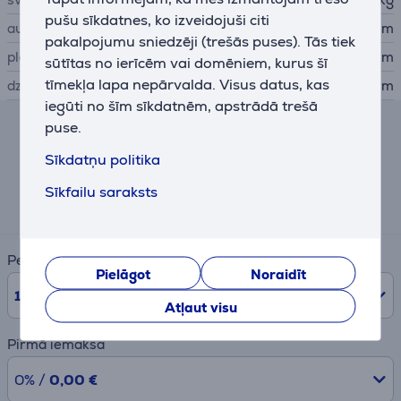
pušu sīkdatnes, ko izveidojuši citi
augstums
35,2 cm
pakalpojumu sniedzēji (trešās puses). Tās tiek
platums
35,1 cm
sūtītas no ierīcēm vai domēniem, kurus šī
tīmekļa lapa nepārvalda. Visus datus, kas
dziļums
40,8 cm
iegūti no šīm sīkdatnēm, apstrādā trešā
puse.
Līzinga un nomas kalkulators
Sīkdatņu politika
Aptuvens ikmēneša maksājums
Sīkfailu saraksts
22 €
Periods
Pielāgot
Noraidīt
10
mēn.
Atļaut visu
Pirmā iemaksa
0% /
0,00 €