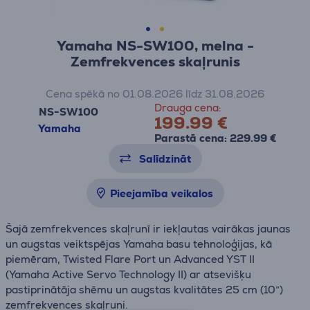
Yamaha NS-SW100, melna -
Zemfrekvences skaļrunis
Cena spēkā no 01.08.2026 līdz 31.08.2026
Drauga cena:
NS-SW100
199.99 €
Yamaha
Parastā cena: 229.99 €
Salīdzināt
Pieejamība veikalos
Šajā zemfrekvences skaļrunī ir iekļautas vairākas jaunas
un augstas veiktspējas Yamaha basu tehnoloģijas, kā
piemēram, Twisted Flare Port un Advanced YST II
(Yamaha Active Servo Technology II) ar atsevišķu
pastiprinātāja shēmu un augstas kvalitātes 25 cm (10”)
zemfrekvences skaļruni.