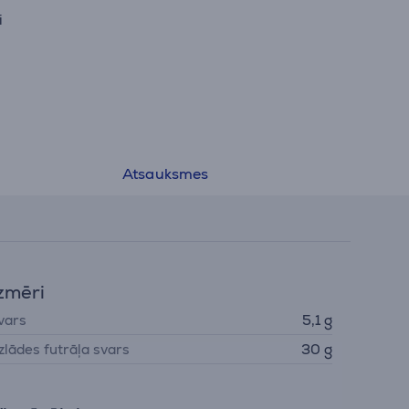
i
Atsauksmes
zmēri
vars
5,1 g
zlādes futrāļa svars
30 g