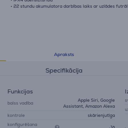
• 22 stundu akumulatora darbības laiks ar uzlādes futrāl
Apraksts
Specifikācija
Funkcijas
I
Apple Siri, Google
s
balss vadība
Assistant, Amazon Alexa
u
kontrole
skārienjutīga
konfigurēšana
Jā