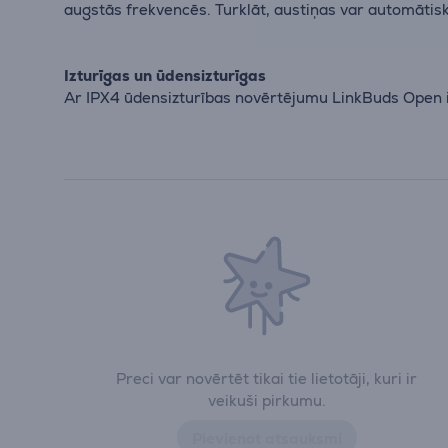
augstās frekvencēs. Turklāt, austiņas var automātisk
Izturīgas un ūdensizturīgas
Ar IPX4 ūdensizturības novērtējumu LinkBuds Open ir 
Preci var novērtēt tikai tie lietotāji, kuri ir
veikuši pirkumu.
Pievienot atsauksmi