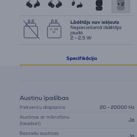
+ 2
Lādētājs nav iekļauts
Nepieciešamā lādētāja
2 - 2,5
jauda
W
2 - 2,5 W
Specifikācija
Austiņu īpašības
frekvenču diapazons
20 - 20000 Hz
Austiņas ar mikrofonu
Jā
(headset)
Bezvadu austiņas
Jā