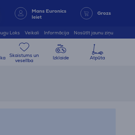
Mans Euronics
Grozs
Ieiet
ugu Loks
Veikali
Informācija
Nosūtīt jaunu ziņu
Skaistums un
ika
Izklaide
Atpūta
veselība