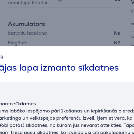
V
izmantojot lietotni
a
Akumulators
v
bezvadu lādēšana
Nē
r
MagSafe
Nē
k
austiņas akumulatora
8 h
ий
darbības ilgums līdz
jas lapa izmanto sīkdatnes
L
uzlādes futrāļa
akumulatora darbības
14 h
L
ilgums līdz
N
baterijas lādēšanas laiks
1,5 h
j
Ātrā uzlāde
Jā
U
manto sīkdatnes
jums labāko iespējamo pārlūkošanas un iepirkšanās piered
ārketinga un veiktspējas preferenču izvēli. Ņemiet vērā, ka
Barošana
obligātās) sīkdatnes, no kurām jūs nevarat atteikties. Tāp
uzlādēšanas interfeiss
USB-C
am trešo pušu sīkdatnes, ko izveidojuši citi pakalpojumu s