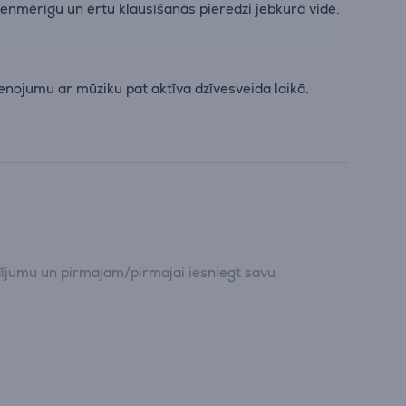
ienmērīgu un ērtu klausīšanās pieredzi jebkurā vidē.
enojumu ar mūziku pat aktīva dzīvesveida laikā.
dījumu un pirmajam/pirmajai iesniegt savu