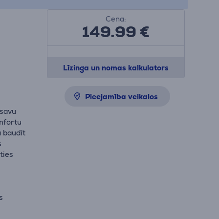
Cena:
149.99
€
Līzinga un nomas kalkulators
Pieejamība veikalos
 savu
omfortu
ā baudīt
s
ties
s