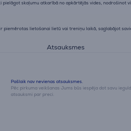
i pielāgot skaļumu atkarībā no apkārtējās vides, nodrošinot v
piemērotas lietošanai lietū vai treniņu laikā, saglabājot savi
Atsauksmes
Pašlaik nav nevienas atsauksmes.
Pēc pirkuma veikšanas Jums būs iespēja dot savu iegul
atsauksmi par preci.