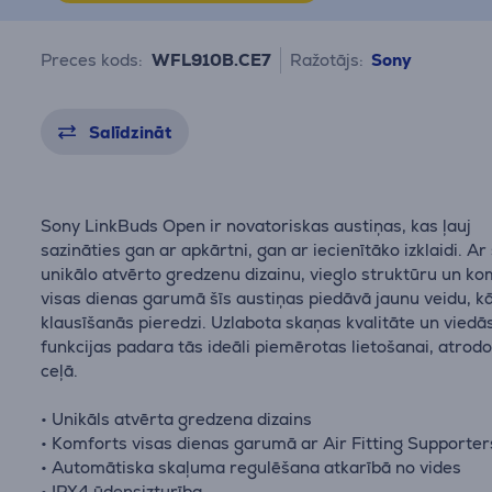
Preces kods:
WFL910B.CE7
Ražotājs:
Sony
Salīdzināt
Sony LinkBuds Open ir novatoriskas austiņas, kas ļauj
sazināties gan ar apkārtni, gan ar iecienītāko izklaidi. Ar
unikālo atvērto gredzenu dizainu, vieglo struktūru un k
visas dienas garumā šīs austiņas piedāvā jaunu veidu, k
klausīšanās pieredzi. Uzlabota skaņas kvalitāte un viedā
funkcijas padara tās ideāli piemērotas lietošanai, atrodo
ceļā.
• Unikāls atvērta gredzena dizains
• Komforts visas dienas garumā ar Air Fitting Supporter
• Automātiska skaļuma regulēšana atkarībā no vides
• IPX4 ūdensizturība