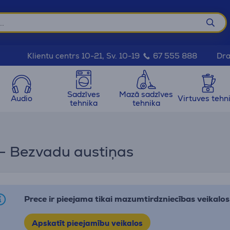
Dra
Klientu centrs 10-21, Sv. 10-19
67 555 888
Sadzīves
Mazā sadzīves
Audio
Virtuves tehn
tehnika
tehnika
- Bezvadu austiņas
Prece ir pieejama tikai mazumtirdzniecības veikalos
Apskatīt pieejamību veikalos