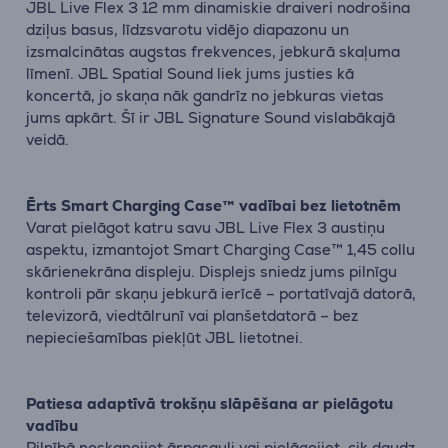
JBL Live Flex 3 12 mm dinamiskie draiveri nodrošina
dziļus basus, līdzsvarotu vidējo diapazonu un
izsmalcinātas augstas frekvences, jebkurā skaļuma
līmenī. JBL Spatial Sound liek jums justies kā
koncertā, jo skaņa nāk gandrīz no jebkuras vietas
jums apkārt. Šī ir JBL Signature Sound vislabākajā
veidā.
Ērts Smart Charging Case™ vadībai bez lietotnēm
Varat pielāgot katru savu JBL Live Flex 3 austiņu
aspektu, izmantojot Smart Charging Case™ 1,45 collu
skārienekrāna displeju. Displejs sniedz jums pilnīgu
kontroli pār skaņu jebkurā ierīcē – portatīvajā datorā,
televizorā, viedtālrunī vai planšetdatorā – bez
nepieciešamības piekļūt JBL lietotnei.
Patiesa adaptīvā trokšņu slāpēšana ar pielāgotu
vadību
Pilnībā noskaņojiet ārpasauli vai pielāgojiet, cik daudz