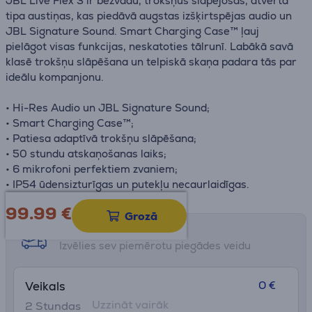
JBL Live Flex 3 ir bezvadu, trokšņus slāpējošas, atvērtā
tipa austiņas, kas piedāvā augstas izšķirtspējas audio un
JBL Signature Sound. Smart Charging Case™ ļauj
pielāgot visas funkcijas, neskatoties tālrunī. Labākā savā
klasē trokšņu slāpēšana un telpiskā skaņa padara tās par
ideālu kompanjonu.
• Hi-Res Audio un JBL Signature Sound;
• Smart Charging Case™;
• Patiesa adaptīvā trokšņu slāpēšana;
• 50 stundu atskaņošanas laiks;
• 6 mikrofoni perfektiem zvaniem;
• IP54 ūdensizturīgas un putekļu necaurlaidīgas.
99.99
€
Grozā
Saņemšanas iespējas
Izvēlies sev piemērotu piegādes veidu
0 €
Veikals
Uzzināt vairāk
2 Stundas