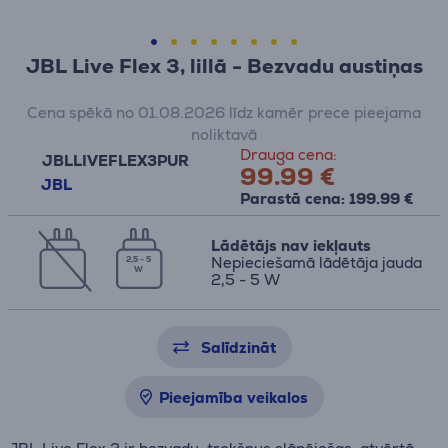
JBL Live Flex 3, lillā - Bezvadu austiņas
Cena spēkā no 01.08.2026 līdz kamēr prece pieejama
noliktavā
Drauga cena:
JBLLIVEFLEX3PUR
99.99 €
JBL
Parastā cena: 199.99 €
Lādētājs nav iekļauts
Nepieciešamā lādētāja jauda
2,5 - 5
W
2,5 - 5 W
Salīdzināt
Pieejamība veikalos