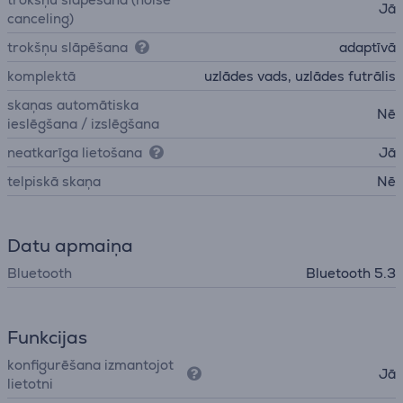
Jā
canceling)
trokšņu slāpēšana
adaptīvā
komplektā
uzlādes vads, uzlādes futrālis
skaņas automātiska
Nē
ieslēgšana / izslēgšana
neatkarīga lietošana
Jā
telpiskā skaņa
Nē
Datu apmaiņa
Bluetooth
Bluetooth 5.3
Funkcijas
konfigurēšana izmantojot
Jā
lietotni