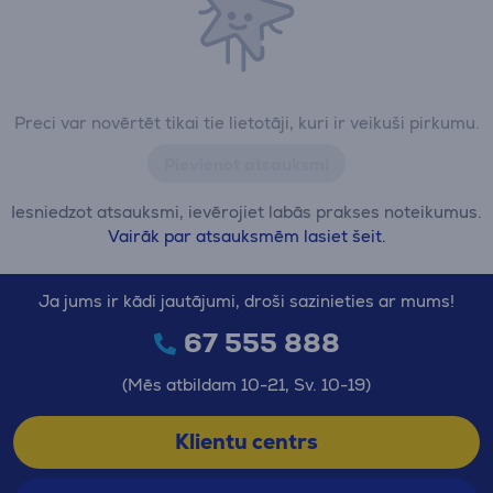
Preci var novērtēt tikai tie lietotāji, kuri ir veikuši pirkumu.
Pievienot atsauksmi
Iesniedzot atsauksmi, ievērojiet labās prakses noteikumus.
Vairāk par atsauksmēm lasiet šeit.
Ja jums ir kādi jautājumi, droši sazinieties ar mums!
67 555 888
(Mēs atbildam 10-21, Sv. 10-19)
Klientu centrs