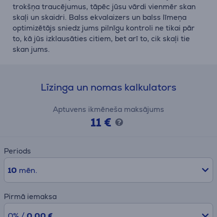
trokšņa traucējumus, tāpēc jūsu vārdi vienmēr skan
skaļi un skaidri. Balss ekvalaizers un balss līmeņa
optimizētājs sniedz jums pilnīgu kontroli ne tikai pār
to, kā jūs izklausāties citiem, bet arī to, cik skaļi tie
skan jums.
Līzinga un nomas kalkulators
Aptuvens ikmēneša maksājums
11 €
Periods
10
mēn.
Pirmā iemaksa
0% /
0,00 €