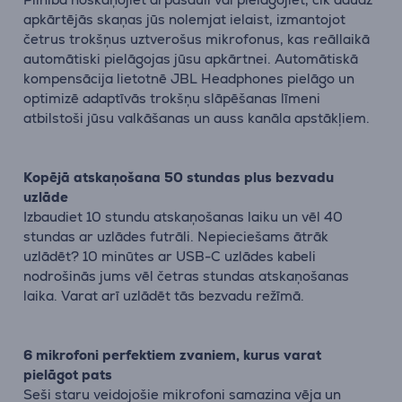
apkārtējās skaņas jūs nolemjat ielaist, izmantojot
četrus trokšņus uztverošus mikrofonus, kas reāllaikā
automātiski pielāgojas jūsu apkārtnei. Automātiskā
kompensācija lietotnē JBL Headphones pielāgo un
optimizē adaptīvās trokšņu slāpēšanas līmeni
atbilstoši jūsu valkāšanas un auss kanāla apstākļiem.
Kopējā atskaņošana 50 stundas plus bezvadu
uzlāde
Izbaudiet 10 stundu atskaņošanas laiku un vēl 40
stundas ar uzlādes futrāli. Nepieciešams ātrāk
uzlādēt? 10 minūtes ar USB-C uzlādes kabeli
nodrošinās jums vēl četras stundas atskaņošanas
laika. Varat arī uzlādēt tās bezvadu režīmā.
6 mikrofoni perfektiem zvaniem, kurus varat
pielāgot pats
Seši staru veidojošie mikrofoni samazina vēja un