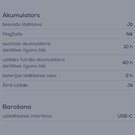
Akumulators
bezvadu lādēšana
Jā
MagSafe
Nē
austiņas akumulatora
10 h
darbības ilgums līdz
uzlādes futrāļa akumulatora
40 h
darbības ilgums līdz
baterijas lādēšanas laiks
2 h
Ātrā uzlāde
Jā
Barošana
uzlādēšanas interfeiss
USB-C