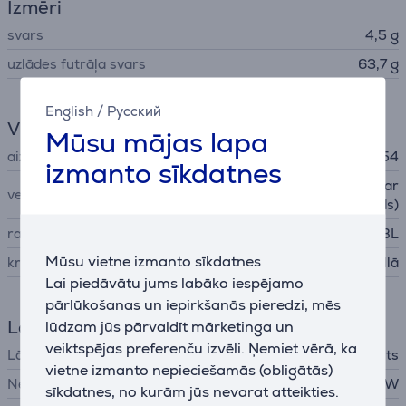
Izmēri
svars
4,5 g
uzlādes futrāļa svars
63,7 g
English
/
Русский
Vispārējais parametrs
Mūsu mājas lapa
aizsardzības līmenis
IP54
izmanto sīkdatnes
Ausī ieliekamas austiņas (ear
veids
buds)
ražotājs
JBL
Mūsu vietne izmanto sīkdatnes
krāsa
lillā
Lai piedāvātu jums labāko iespējamo
pārlūkošanas un iepirkšanās pieredzi, mēs
Lādētājs
lūdzam jūs pārvaldīt mārketinga un
veiktspējas preferenču izvēli. Ņemiet vērā, ka
Lādētājs
nav iekļauts
vietne izmanto nepieciešamās (obligātās)
Nepieciešamā lādētāja jauda
2,5 - 5 W
sīkdatnes, no kurām jūs nevarat atteikties.