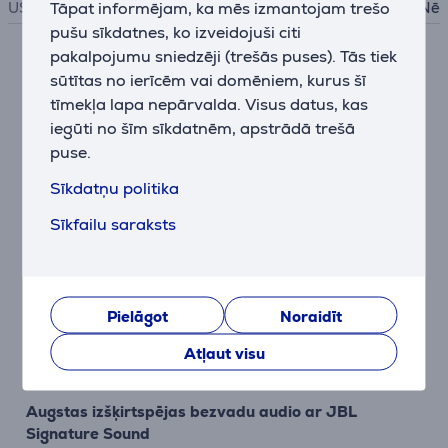
USB PD
Tāpat informējam, ka mēs izmantojam trešo
Nē
pušu sīkdatnes, ko izveidojuši citi
pakalpojumu sniedzēji (trešās puses). Tās tiek
Apraksts
sūtītas no ierīcēm vai domēniem, kurus šī
tīmekļa lapa nepārvalda. Visus datus, kas
Ļaujiet savai dienai izklausīties pārsteidzoši
iegūti no šīm sīkdatnēm, apstrādā trešā
JBL Live Flex 3 bezvadu, trokšņus slāpējošās, atvērtā
puse.
tipa austiņas nodrošina unikālu skaņas pieredzi un
Sīkdatņu politika
pielāgojamu skaņu, nekad neskatoties tālrunī. Smart
Charging Case™ ļauj pielāgot skaļumu un ekvalaizeru,
Sīkfailu saraksts
vadīt mūziku, veikt zvanus un pat pielāgot
ekrānsaudzētāju ar iecienītākajiem fotoattēliem. Tas
viss, pirms izbaudāt monumentālo JBL Signature
Sound. Savā klasē labākā trokšņu slāpēšana un
Pielāgot
Noraidīt
telpiskā skaņa padara filmas un mūziku patiesi
aizraujošas.
Atļaut visu
Augstas izšķirtspējas bezvadu audio ar JBL
Signature Sound