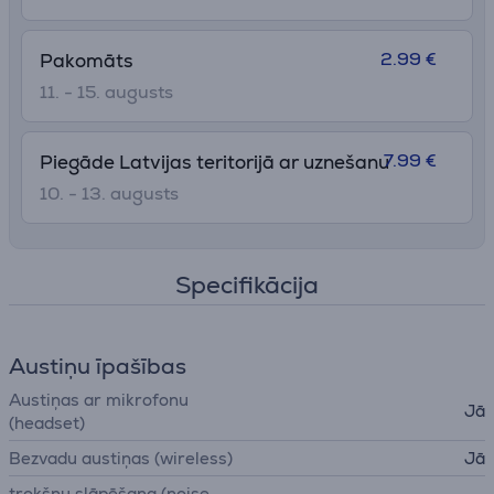
2.99 €
Pakomāts
11. - 15. augusts
7.99 €
Piegāde Latvijas teritorijā ar uznešanu
10. - 13. augusts
Specifikācija
Austiņu īpašības
Austiņas ar mikrofonu
Jā
(headset)
Bezvadu austiņas (wireless)
Jā
trokšņu slāpēšana (noise