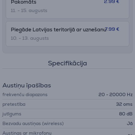
2.99 €
Pakomāts
11. - 15. augusts
7.99 €
Piegāde Latvijas teritorijā ar uznešanu
10. - 13. augusts
Specifikācija
Austiņu īpašības
frekvenču diapazons
20 - 20000 Hz
pretestība
32 oms
jutīgums
80 dB
Bezvadu austiņas (wireless)
Jā
Austiņas ar mikrofonu