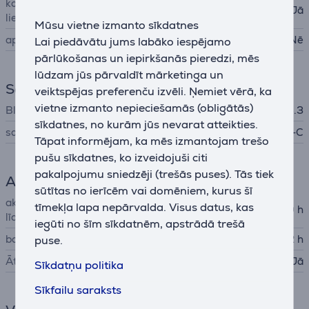
konfigurēšana izmantojot
Jā
lietotni
Mūsu vietne izmanto sīkdatnes
apgaismojums
Nē
Lai piedāvātu jums labāko iespējamo
pārlūkošanas un iepirkšanās pieredzi, mēs
lūdzam jūs pārvaldīt mārketinga un
Savienojums
veiktspējas preferenču izvēli. Ņemiet vērā, ka
vietne izmanto nepieciešamās (obligātās)
Bluetooth
Bluetooth 5.3
sīkdatnes, no kurām jūs nevarat atteikties.
savienojuma veids
Bluetooth, USB -C
Tāpat informējam, ka mēs izmantojam trešo
pušu sīkdatnes, ko izveidojuši citi
pakalpojumu sniedzēji (trešās puses). Tās tiek
Akumulators
sūtītas no ierīcēm vai domēniem, kurus šī
akumulatora darbības ilgums
tīmekļa lapa nepārvalda. Visus datus, kas
50 h
līdz
iegūti no šīm sīkdatnēm, apstrādā trešā
baterijas lādēšanas laiks
2 h
puse.
Ātrā uzlāde
Jā
Sīkdatņu politika
Sīkfailu saraksts