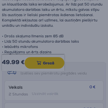
un klausīšanās laika ierobežojumus. Ar līdz pat 50 stundu
akumulatora darbības laiku un ērtu, mīkstu galvas stīpu
šīs austiņas ir lieliski piemērotas ikdienas lietošanai.
Komplektā iekļautas arī uzlīmes, lai austiņām piešķirtu
unikālu un individuālu izskatu.
• Drošs skaļuma līmenis zem 85 dB
• Līdz 50 stundu akumulatora darbības laiks
• Iebūvēts mikrofons
• Regulējams un ērts dizains
49.99
€
Grozā
Saņemšanas iespējas
Izvēlies sev piemērotu piegādes veidu
0 €
Veikals
Uzzināt vairāk
2 Stundas