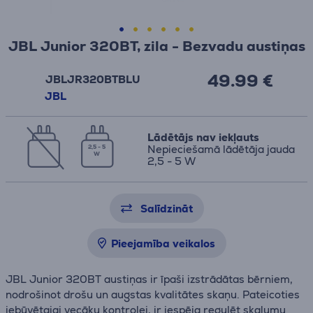
JBL Junior 320BT, zila - Bezvadu austiņas
49.99 €
JBLJR320BTBLU
JBL
Lādētājs nav iekļauts
Nepieciešamā lādētāja jauda
2,5 - 5
W
2,5 - 5 W
Salīdzināt
Pieejamība veikalos
JBL Junior 320BT austiņas ir īpaši izstrādātas bērniem,
nodrošinot drošu un augstas kvalitātes skaņu. Pateicoties
iebūvētajai vecāku kontrolei, ir iespēja regulēt skaļumu