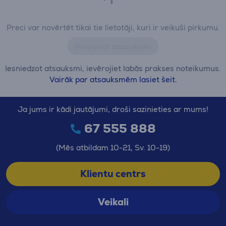
Preci var novērtēt tikai tie lietotāji, kuri ir veikuši pirkumu.
Pievienot atsauksmi
Iesniedzot atsauksmi, ievērojiet labās prakses noteikumus.
Vairāk par atsauksmēm lasiet šeit.
Ja jums ir kādi jautājumi, droši sazinieties ar mums!
67 555 888
(Mēs atbildam 10-21, Sv. 10-19)
Klientu centrs
Veikali