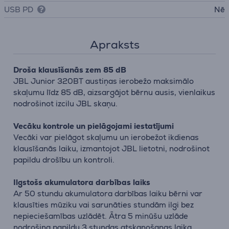
USB PD
Nē
Apraksts
Droša klausīšanās zem 85 dB
JBL Junior 320BT austiņas ierobežo maksimālo
skaļumu līdz 85 dB, aizsargājot bērnu ausis, vienlaikus
nodrošinot izcilu JBL skaņu.
Vecāku kontrole un pielāgojami iestatījumi
Vecāki var pielāgot skaļumu un ierobežot ikdienas
klausīšanās laiku, izmantojot JBL lietotni, nodrošinot
papildu drošību un kontroli.
Ilgstošs akumulatora darbības laiks
Ar 50 stundu akumulatora darbības laiku bērni var
klausīties mūziku vai sarunāties stundām ilgi bez
nepieciešamības uzlādēt. Ātra 5 minūšu uzlāde
nodrošina papildu 3 stundas atskaņošanas laika.