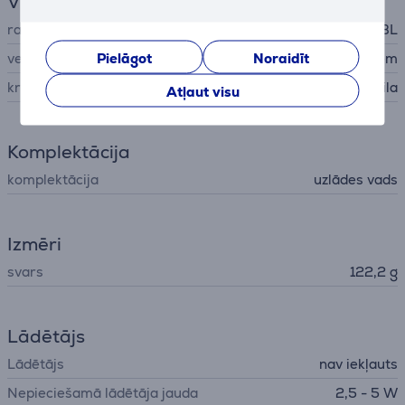
Vispārējais parametrs
ražotājs
JBL
Pielāgot
Noraidīt
veids
Austiņas bērniem
krāsa
gaiši zila, zila
Atļaut visu
Komplektācija
komplektācija
uzlādes vads
Izmēri
svars
122,2 g
Lādētājs
Lādētājs
nav iekļauts
Nepieciešamā lādētāja jauda
2,5 - 5 W